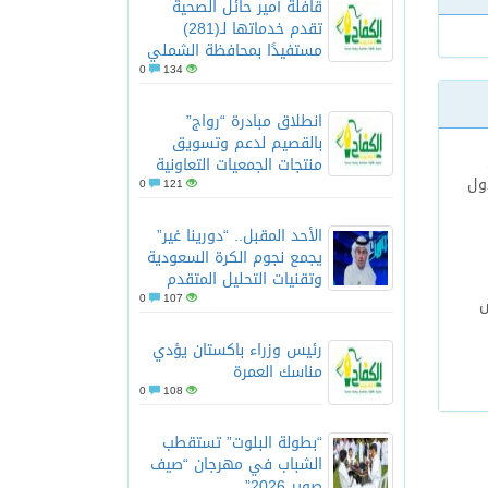
قافلة أمير حائل الصحية
تقدم خدماتها لـ(281)
مستفيدًا بمحافظة الشملي
0
134
انطلاق مبادرة “رواج”
بالقصيم لدعم وتسويق
منتجات الجمعيات التعاونية
ول
0
121
الأحد المقبل.. “دورينا غير”
يجمع نجوم الكرة السعودية
وتقنيات التحليل المتقدم
0
107
س
رئيس وزراء باكستان يؤدي
مناسك العمرة
0
108
“بطولة البلوت” تستقطب
الشباب في مهرجان “صيف
صوير 2026”