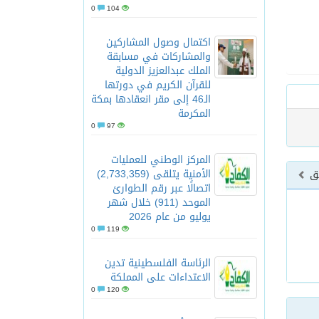
0
104
اكتمال وصول المشاركين
والمشاركات في مسابقة
الملك عبدالعزيز الدولية
للقرآن الكريم في دورتها
الـ46 إلى مقر انعقادها بمكة
المكرمة
0
97
المركز الوطني للعمليات
الأمنية يتلقى (2,733,359)
بق
اتصالًا عبر رقم الطوارئ
الموحد (911) خلال شهر
يوليو من عام 2026
0
119
الرئاسة الفلسطينية تدين
الاعتداءات على المملكة
0
120