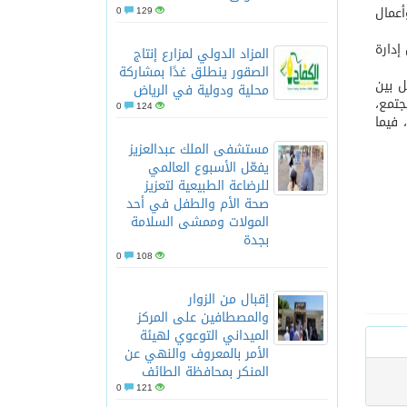
أعمال
0
129
إدارة
المزاد الدولي لمزارع إنتاج
الصقور ينطلق غدًا بمشاركة
ل بين
محلية ودولية في الرياض
جتمع،
0
124
مع، فيما
مستشفى الملك عبدالعزيز
يفعّل الأسبوع العالمي
للرضاعة الطبيعية لتعزيز
صحة الأم والطفل في أحد
المولات وممشى السلامة
بجدة
0
108
إقبال من الزوار
والمصطافين على المركز
الميداني التوعوي لهيئة
الأمر بالمعروف والنهي عن
المنكر بمحافظة الطائف
0
121