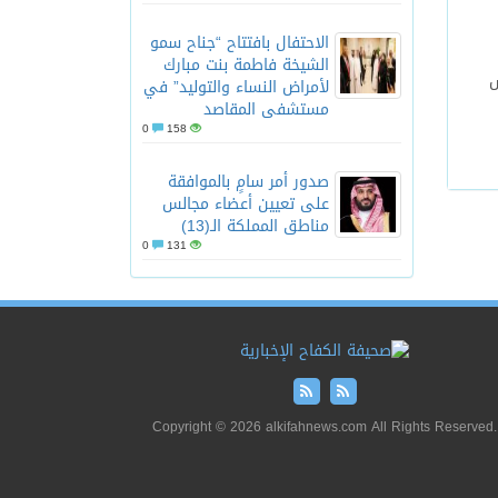
الاحتفال بافتتاح “جناح سمو
الشيخة فاطمة بنت مبارك
س
لأمراض النساء والتوليد” في
مستشفى المقاصد
0
158
صدور أمر سامٍ بالموافقة
على تعيين أعضاء مجالس
مناطق المملكة الـ(13)
0
131
Copyright © 2026 alkifahnews.com All Rights Reserved.