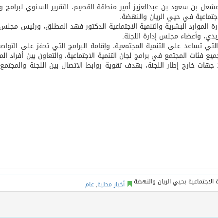
عل بن سعود بن عبدالعزيز أمير منطقة القصيم، التقرير السنوي لبرامج و
الاجتماعية في حيي الريان والنهضة.
يشا
رة الموارد البشرية والتنمية الاجتماعية الدكتور فهد المطلق، ورئيس مجلس 
لربدي، وأعضاء مجلس إدارة اللجنة.
تي تساعد على التنمية المجتمعية، وإقامة البرامج التي تحفز على التواص
ع فئات المجتمع في برامج لجان التنمية الاجتماعية، والتعاون بين أفراد الم
حيث نفذت اللجنة 69 برنامجًا، واستفادت من خبرات 10 جهات خارج إطار اللجنة، بهدف تقوية روابط الاتصال بين اللجنة والمجت
أخبار محلية
,
عام