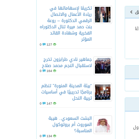
تكريمًا لإسهاماتها في
بق
ريادة الأعمال والاتصال
الرقمي الدكتورة – روعة
بنت حمد ميرة تنال الدكتوراه
ًا
الفخرية وشهادة القائد
المؤثر
0
127
جماهير نادي طرابزون تخرج
لاستقبال النجم محمد صلاح
0
164
“بيئة المدينة المنورة” تنظم
برنامجًا تدريبيًا في أساسيات
تربية النحل
0
147
البشت السعودي.. هيبة
الموروث أم بروتوكول
ول
المناسبة؟
0
134