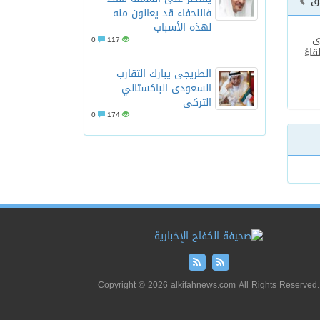
بق
فالنحفاء قد يعانون منه
لهذه الأسباب
ى
0
117
اءً
الطريجى يبارك التقارب
السعودى الباكستاني
التركى
0
174
Copyright © 2026 alkifahnews.com All Rights Reserved.