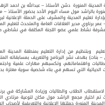
ة المدينة المنورة دشن الأستاذ – عبدالله بن احمد الزه
منورة بالراشد مول مساء اليوم الأحد بحضور الأستاذ – 
أساس لمشروع بناء وإعادة تأهيل 13 مدرسة في محافظتي لحج والضالع
ة تعليم المدينة والمشرف على الحملة الإعلانية لبرن
ور الأستاذ – عمر برناوي مدير العلاقات العامة والمتحدث لتعليم الم
ي مشرفة نشاط علمي عضو اللجنة المكلفة في نشاطي 
عليم وبتنظيم من إدارة التعليم بمنطقة المدينة المن
 – بنات) بهدف نشر البرنامج والتعريف بمسابقاته المتن
لطالبات واهتماماتهم، وتكسبهم مهارات علمية واجتما
ات الحياتية التي تسهم في بناء شخصية سوية معتزة بدي
استقطاب الطلاب والطالبات وزيادة المشاركة في برن
 هـ نشاطي حيث تم اختيار مجمع الراشد مول مكان لتوعية مرتادي ا
لمدينة المنورة حملتها الإعلانية والتعريفية لأصحاب ا