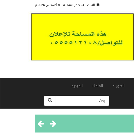
السبت , 24 صفر 1448 هـ ,
8 أغسطس 2026 م
الصور
الملفات
الفيديو