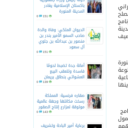
راني
باكستان الإسلامية يغادر
المدينة المنورة
مصلح
0
151
امج
دينة
الديوان الملكي: وفاة والدة
صيف
صاحب السمو الأمير بندر بن
منصور بن عبدالله بن جلوي
آل سعود
0
151
ورة
أمانة جدة تضبط لحومًا
وعة
فاسدة وتتعقب البيع
عية
العشوائي بنطاق بريمان
0
139
نها
صقاره فرنسية: المملكة
رسخت مكانتها وجهة عالمية
موثوقة لمزارع إنتاج الصقور
امج
0
143
لمول
لهمم
برعاية أمير الباحة وتشريف