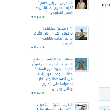
السديس “بر بني حسن”
ة وتشتمل المبادة على 11 من المسابقات وتستمر إلى يوم 10 محرم
تكرّم الفائزين بجائزة “رواد
العمل التطوعي 4”
0
147
(4 ) ملايين مشاهدة
لـ«تعالي هنا» – نادر الأتات
يواصل نجاحه باللهجة
المصرية
0
134
شهادة ليد الذهبية للمباني
الخضراء، وأول ترخيص لعرض
الحياة البحرية في المملكة :
مطارات جدة” تعزز ريادتها
في الاستدامة والإبتكار
بحصولها على إنجازين
وطني ودولي
0
146
الطبيب الشيخ : الشخير لا
يقتصر على السمنة فقط