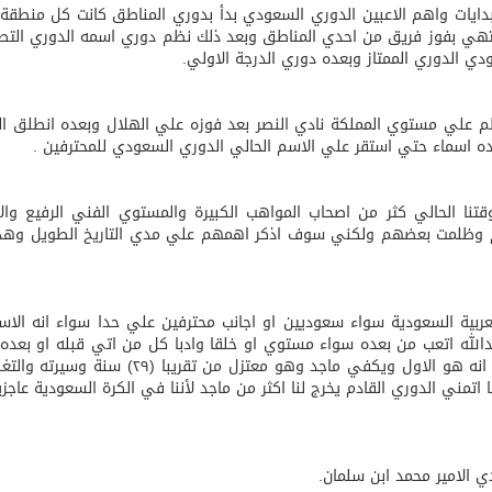
بدايات واهم الاعبين الدوري السعودي بدأ بدوري المناطق كانت كل منطقة
تهي بفوز فريق من احدي المناطق وبعد ذلك نظم دوري اسمه الدوري التص
 الدوري الممتاز وبعده دوري الدرجة الاولي.
 الوعي الديني الصحيح يصوغ شخصيةً قياديةً متوازنةً تجمع بين ا
ظم علي مستوي المملكة نادي النصر بعد فوزه علي الهلال وبعده انطلق ا
 وقتنا الحالي كثر من اصحاب المواهب الكبيرة والمستوي الفني الرفيع وال
هم وظلمت بعضهم ولكني سوف اذكر اهمهم علي مدي التاريخ الطويل وهذا
عربية السعودية سواء سعوديين او اجانب محترفين علي حدا سواء انه الا
و عبدالله اتعب من بعده سواء مستوي او خلقا وادبا كل من اتي قبله او بعده
الاعبين والخبراء والرياضين وبنسبة تكاد تصل الي٩٠٪ انه هو الاول ويكفي ماجد وهو معتزل من تقريبا 
قا اتمني الدوري القادم يخرج لنا اكثر من ماجد لأننا في الكرة السعودية عاجز
 الامير محمد ابن سلمان.