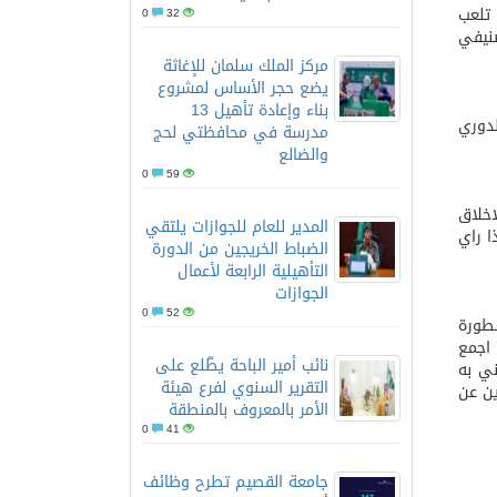
 تلعب
0
32
نيفي
لعلم والأخلاق والعمل
مركز الملك سلمان للإغاثة
يضع حجر الأساس لمشروع
بناء وإعادة تأهيل 13
لدوري
مدرسة في محافظتي لحج
والضالع
0
59
اخلاق
المدير للعام للجوازات يلتقي
 راي
الضباط الخريجين من الدورة
التأهيلية الرابعة لأعمال
الجوازات
0
52
سطورة
 اجمع
نائب أمير الباحة يطّلع على
(٢٩) سنة وسيرته والتغني به
التقرير السنوي لفرع هيئة
ين عن
الأمر بالمعروف بالمنطقة
0
41
جامعة القصيم تطرح وظائف