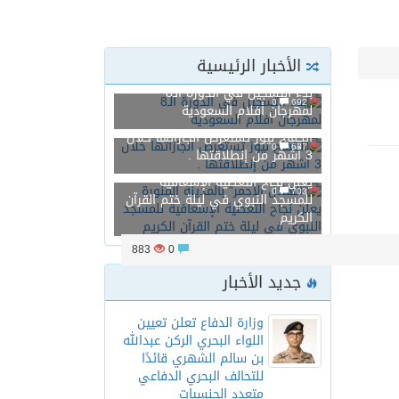
الأخبار الرئيسية
بدء التسجيل في الدورة الـ8
0
692
لمهرجان أفلام السعودية
ناسب كل الأذواق
الكفاح نيوز تستعرض انجازاتها خلال
0
687
3 أشهر من إنطلاقتها .
“الهلال الأحمر” بالمدينة المنورة
يعلن نجاح التغطية الإسعافية
0
703
للمسجد النبوي في ليلة ختم القرآن
الكريم
ى المقاصد
883
0
جديد الأخبار
وزارة الدفاع تعلن تعيين
اللواء البحري الركن عبدالله
بن سالم الشهري قائدًا
للتحالف البحري الدفاعي
متعدد الجنسيات