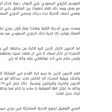
الموسم الكروي السعودي علي الابواب دعونا نتذكر ال
مع بعض وبعد ذلك تقام تصفيات بين المناطق حتي تن
بمعني تصنف الاندية عده درجات وسمي الدوري السعودي
05/08/2026
مفتى جمهورية مصر العربية
وبعده دوري الدرجة الثانية وهكذا وفاز بأول دوري ن
الممتاز بتواجد (٨) اندية لذلك الدوري السعودي مره بعده اسماء حتي استقر علي الاسم الحالي الدوري السعودي للمحترفين .
اما الاعبين الكبار الذين اثرو الكرة من بدايتها الي
الحميدة لن اذكر اسماء لا نني ان فعلت نسيت بعض
وليس ملزم علي احد موافقتي عليه وكلا له راي .
اهم الاعبين الذين ما رسو كرة القدم في المملكة ال
والجلاد وبيلية الصحراء انه الكابتن ماجد عبدالله أب
وكانه ما اعتزل انها الموهبة يا ساده يا كرام لعبا وخل
ايجاد بديل لماجد.
اتمني التوفيق لجميع الاندية المشاركة في دوري سيدي