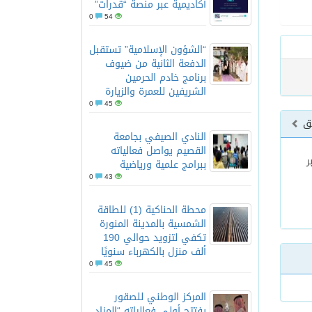
أكاديمية عبر منصة “قدرات”
0
54
“الشؤون الإسلامية” تستقبل
الدفعة الثانية من ضيوف
برنامج خادم الحرمين
الشريفين للعمرة والزيارة
0
45
بق
النادي الصيفي بجامعة
القصيم يواصل فعالياته
ر
ببرامج علمية ورياضية
0
43
محطة الحناكية (1) للطاقة
الشمسية بالمدينة المنورة
تكفي لتزويد حوالي 190
ألف منزل بالكهرباء سنويًا
0
45
المركز الوطني للصقور
يفتتح أولى فعالياته “المزاد