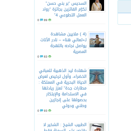
السديس “بر بني حسن”
تكرّم الفائزين بجائزة “رواد
العمل التطوعي 4”
0
89
(4 ) ملايين مشاهدة
لـ«تعالي هنا» – نادر الأتات
يواصل نجاحه باللهجة
المصرية
0
83
شهادة ليد الذهبية للمباني
الخضراء، وأول ترخيص لعرض
الحياة البحرية في المملكة :
مطارات جدة” تعزز ريادتها
في الاستدامة والإبتكار
بحصولها على إنجازين
وطني ودولي
0
93
الطبيب الشيخ : الشخير لا
يقتصر على السمنة فقط