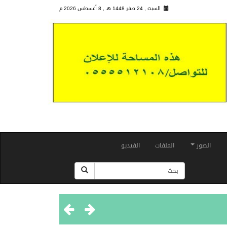
السبت , 24 صفر 1448 هـ ,
8 أغسطس 2026 م
الصور
الملفات
الفيديو