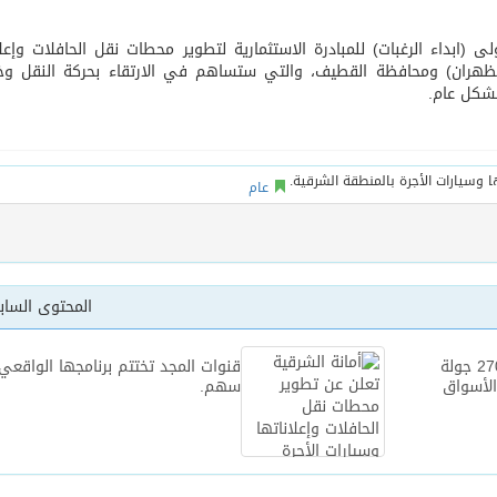
ى (ابداء الرغبات) للمبادرة الاستثمارية لتطوير محطات نقل الحافلات وإعلا
أساس لمشروع بناء وإعادة تأهيل 13 مدرسة في محافظتي لحج والضالع
والظهران) ومحافظة القطيف، والتي ستساهم في الارتقاء بحركة النقل و
بشكل عام.
عام
المحتوى السا
أمانة الشرقية تنفذ أكثر من 2700 جولة
قنوات المجد تختتم برنامجها الواقعي
فة في الأسواق
سهم.