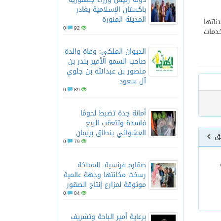
باكستان الإسلامية يغادر
المدينة المنورة
ناتها
0
92
خدمات
الديوان الملكي: وفاة والدة
صاحب السمو الأمير بندر بن
منصور بن عبدالله بن جلوي
آل سعود
0
89
أمانة جدة تضبط لحومًا
فاسدة وتتعقب البيع
العشوائي بنطاق بريمان
بق
0
79
صقاره فرنسية: المملكة
رسخت مكانتها وجهة عالمية
موثوقة لمزارع إنتاج الصقور
0
84
برعاية أمير الباحة وتشريف