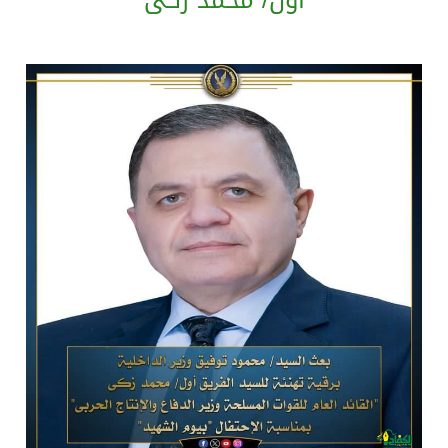
أول/ محمد زكى
جماهير نادي طرابزون تخرج لاستقبال النجم محمد صلاح
الاحتفال بافتتاح “جناح سمو الشيخة فاطمة بنت مبارك لأمراض النساء والتوليد” في مستشفى المقاصد
المدرب الكويتي – ماهر يدرب نادي جدة
بدعم مغربي: مدرسة صيفية في القدس تمزج الحرف التقليدية بالذكاء الاصطناعي