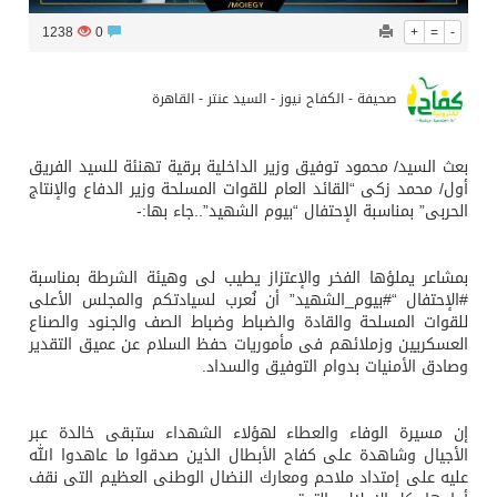
1238
0
+
=
-
صحيفة - الكفاح نيوز - السيد عنتر - القاهرة
بعث السيد/ محمود توفيق وزير الداخلية برقية تهنئة للسيد الفريق
أول/ محمد زكى “القائد العام للقوات المسلحة وزير الدفاع والإنتاج
الحربى” بمناسبة الإحتفال “بيوم الشهيد”..جاء بها:-
بمشاعر يملؤها الفخر والإعتزاز يطيب لى وهيئة الشرطة بمناسبة
#الإحتفال “#بيوم_الشهيد” أن نُعرب لسيادتكم والمجلس الأعلى
للقوات المسلحة والقادة والضباط وضباط الصف والجنود والصناع
العسكريين وزملائهم فى مأموريات حفظ السلام عن عميق التقدير
وصادق الأمنيات بدوام التوفيق والسداد.
إن مسيرة الوفاء والعطاء لهؤلاء الشهداء ستبقى خالدة عبر
الأجيال وشاهدة على كفاح الأبطال الذين صدقوا ما عاهدوا الله
عليه على إمتداد ملاحم ومعارك النضال الوطنى العظيم التى نقف