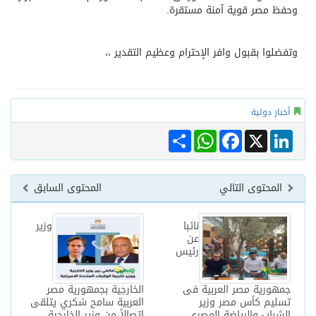
وحفظ مصر قوية آمنة مستقرة.
وتفضلوا بقبول وافر الإحترام وعظيم التقدير ،،
أخبار دولية
Share
WhatsApp
Facebook
LinkedIn
X
المحتوى التالي
المحتوى السابق
نائبا
وزير
عن
رئيس
جمهورية مصر العربية فى
الخارجية بجمهورية مصر
تسليم كأس مصر وزير
العربية سامح شكري يتلقى
الشباب والرياضة المصرى
اتصالاً من وزير الخارجية