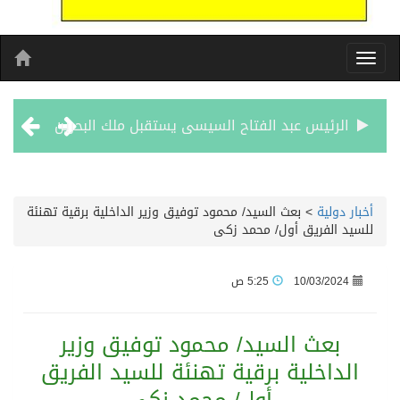
الرئيس عبد الفتاح السيسى يستقبل ملك البحرين
تشغيل قطاري 809 / 810 علي خط( شربين / قلين ) بكامل بجمهورية مصر العربيةجداولها خلال يومي 6 – 7 أغسطس الجاري
أخبار دولية
>
بعث السيد/ محمود توفيق وزير الداخلية برقية تهنئة
للسيد الفريق أول/ محمد زكى
مركز الملك سلمان للإغاثة يضع حجر الأساس لمشروع بناء وإعادة تأهيل 13 مدرسة في محافظتي لحج والضالع
10/03/2024
5:25 ص
نادي سباقات الخيل يوقّع اتفاقية رعاية مع تطبيق ميدان
بعث السيد/ محمود توفيق وزير
الهولندي مارينو بوستش يخلف يايسله في تدريب الاهلي
الداخلية برقية تهنئة للسيد الفريق
بين البحر والترفيه والثقافة والتسوق صيف جدة.. شواطئ رائعة وأنشطة متنوعة ووجهات تناسب كل الأذواق