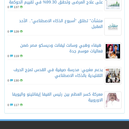
على علاج المرضى وتحقق 99.30% في تقييم الحوكمة
0
137
منشآت” تطلق “أسبوع الذكاء الاصطناعي”.. الأحد
المقبل
0
128
هيفاء وهبي وسانت ليفانت وديسكو مصر ضمن
فعاليات موسم جدة
0
119
بدعم مغربي: مدرسة صيفية في القدس تمزج الحرف
التقليدية بالذكاء الاصطناعي
0
130
معركة كسر العظم بين رئيس الفيفا إيفانتينو واليويفا
الاوروبية
0
117