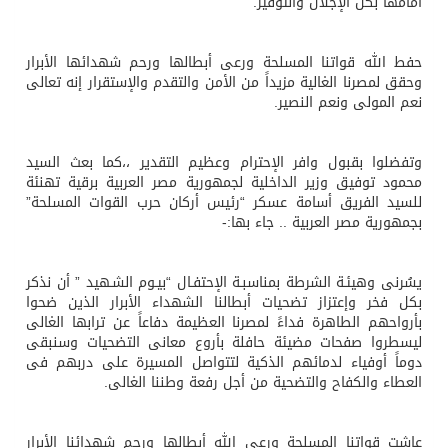
أمامها بكل الإجلال والتوقير.
حفط الله قواتنا المسلحة ورعى أبطالها ورحم شهدائها الأبرار
وحقق لمصرنا الغالية مزيداً من الأمن والتقدم والإستقرار إنه تعالى
نعم المولى ونعم النصير.
وتفضلوا بقبول وافر الإحترام وعظيم التقدير ،،كما بعث السيد
محمود توفيق وزير الداخلية لجمهورية مصر العربية برقية تهنئة
للسيد الفريق أسامة عسكر “رئيس أركان حرب القوات المسلحة”
بجمهورية مصر العربية .. جاء بها:-
يسُرنى وهيئـة الشرطة بمناسبـة الإحتفـال “بيـوم الشـهيد ” أن نذكر
بكل فخر وإعتزاز تضحيات أبطالنا الشهداء الأبرار الذين ضحوا
بأرواحهم الطاهرة فداءً لمصرنا العظيمة دفاعاً عن ترابها الغالى
ليسطروا صفحات مضيئة حافلة بأروع معانى التضحيات وسنبقى
دوماً أوفياء لدمائهم الذكية لتتواصل المسيرة على دربهم فى
العطاء والكفاح والتضحية من أجل رفعة وطننا الغالى.
عاشت قواتنا المسلحة ورعى الله أبطالها ورحم شهدائنا الأبرار