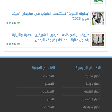
“بطولة البلوت” تستقطب الشباب في مهرجان “صيف
صوير 2026”
0
139
ضيوف برنامج خادم الحرمين الشريفين للعمرة والزيارة
يثمنون عناية المملكة بضيوف الرحمن
0
134
الأقسام الرئيسية
الأقسام الفرعية
أخبار محلية
المقالات
أخبار دولية
الفيديو
أخبار التقنية
الصوتيات
أخبار إقتصادية
الصور
أخبار سياحية
الملفات