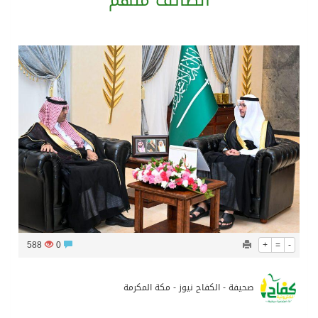
الطائف مُلهم
تشغيل قطاري 809 / 810 علي خط( شربين / قلين ) بكامل بجمهورية مصر العربيةجداولها خلال يومي 6 – 7 أغسطس الجاري
مركز الملك سلمان للإغاثة يضع حجر الأساس لمشروع بناء وإعادة تأهيل 13 مدرسة في محافظتي لحج والضالع
نادي سباقات الخيل يوقّع اتفاقية رعاية مع تطبيق ميدان
الهولندي مارينو بوستش يخلف يايسله في تدريب الاهلي
588
0
+
=
-
صحيفة - الكفاح نيوز - مكة المكرمة