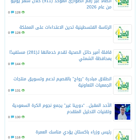
اتصالًا عبر رقم الطوارئ الموحد (911) خلال شهر يوليو
من عام 2026
0
128
الرئاسة الفلسطينية تدين الاعتداءات على المملكة
0
128
قافلة أمير حائل الصحية تقدم خدماتها لـ(281) مستفيدًا
بمحافظة الشملي
0
144
انطلاق مبادرة “رواج” بالقصيم لدعم وتسويق منتجات
الجمعيات التعاونية
0
131
الأحد المقبل.. “دورينا غير” يجمع نجوم الكرة السعودية
وتقنيات التحليل المتقدم
0
130
رئيس وزراء باكستان يؤدي مناسك العمرة
0
116