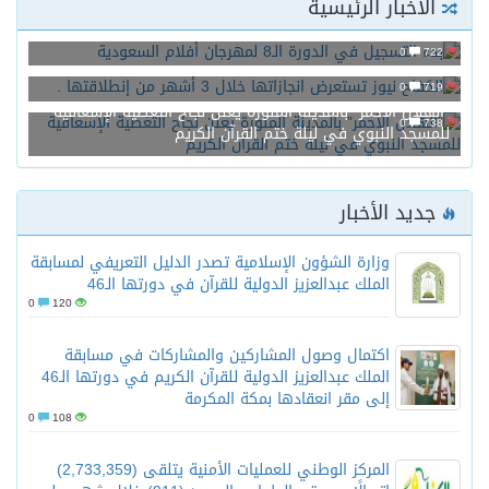
الأخبار الرئيسية
بدء التسجيل في الدورة الـ8 لمهرجان أفلام السعودية
0
722
الكفاح نيوز تستعرض انجازاتها خلال 3 أشهر من إنطلاقتها .
0
719
“الهلال الأحمر” بالمدينة المنورة يعلن نجاح التغطية الإسعافية
0
738
للمسجد النبوي في ليلة ختم القرآن الكريم
جديد الأخبار
وزارة الشؤون الإسلامية تصدر الدليل التعريفي لمسابقة
الملك عبدالعزيز الدولية للقرآن في دورتها الـ46
0
120
اكتمال وصول المشاركين والمشاركات في مسابقة
الملك عبدالعزيز الدولية للقرآن الكريم في دورتها الـ46
إلى مقر انعقادها بمكة المكرمة
0
108
المركز الوطني للعمليات الأمنية يتلقى (2,733,359)