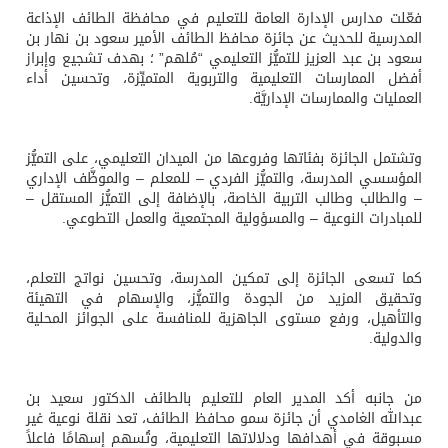
فعّلت مدارس الإدارة العامة للتعليم في محافظة الطائف الإذاعة
المدرسية للحديث عن جائزة محافظ الطائف الأمير سعود بن نهار بن
سعود بن عبد العزيز للتميُّز التعليمي “مُلهم” ؛ بهدف تشجيع وإبراز
أفضل الممارسات التعليمية والتربوية المتميِّزة، وتحسين أداء
العمليات والممارسات الإداريَّة.
وتشتمل الجائزة بفئاتها وفروعها من الميدان التعليمي، على التميُّز
المؤسسي المدرسة، والتميُّز الفردي – للمعلم – والموظَّف الإداري
– والطالب وطالب التربية الخاصة، بالإضافة إلى التميُّز المستقل –
للمبادرات النوعية – والمسؤولية المجتمعية والعمل التطوعي.
كما تسعى الجائزة إلى تمكين المدرسة، وتحسين نواتج التعلم،
وتحقيق المزيد من الجودة والتميُّز، والإسهام في التهيئة
والتأهيل، ورفع مستوى الجاهزية للمنافسة على الجوائز المحلية
والدولية.
من جانبه أكد المدير العام للتعليم بالطائف الدكتور سعيد بن
عبدالله الغامدي أن جائزة سمو محافظ الطائف، تعد نقلة نوعية غير
مسبوقة في أهدافها ودلالاتها التعليمية، وتُسهم إسهامًا فاعلاً