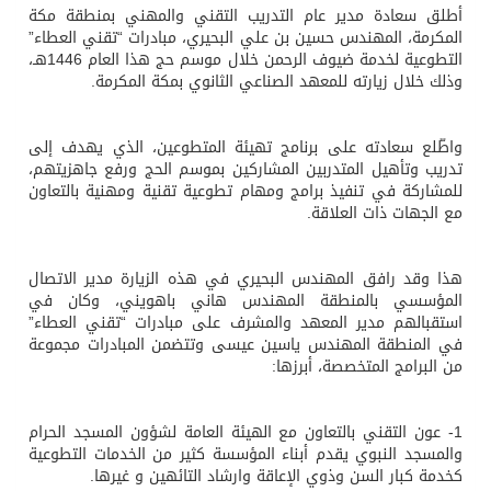
أطلق سعادة مدير عام التدريب التقني والمهني بمنطقة مكة
المكرمة، المهندس حسين بن علي البحيري، مبادرات “تقني العطاء”
التطوعية لخدمة ضيوف الرحمن خلال موسم حج هذا العام 1446هـ،
وذلك خلال زيارته للمعهد الصناعي الثانوي بمكة المكرمة.
واطّلع سعادته على برنامج تهيئة المتطوعين، الذي يهدف إلى
تدريب وتأهيل المتدربين المشاركين بموسم الحج ورفع جاهزيتهم،
للمشاركة في تنفيذ برامج ومهام تطوعية تقنية ومهنية بالتعاون
مع الجهات ذات العلاقة.
هذا وقد رافق المهندس البحيري في هذه الزيارة مدير الاتصال
المؤسسي بالمنطقة المهندس هاني باهويني، وكان في
استقبالهم مدير المعهد والمشرف على مبادرات “تقني العطاء”
في المنطقة المهندس ياسين عيسى وتتضمن المبادرات مجموعة
من البرامج المتخصصة، أبرزها:
1- عون التقني بالتعاون مع الهيئة العامة لشؤون المسجد الحرام
والمسجد النبوي يقدم أبناء المؤسسة كثير من الخدمات التطوعية
كخدمة كبار السن وذوي الإعاقة وارشاد التائهين و غيرها.