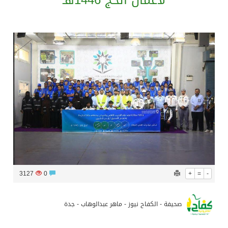
لأعمال الحج 1446هـ
المدرب الكويتي – ماهر يدرب نادي جدة
سمو امير الكويت يتسلم رسالة خطية من سمو الامير محمد بن سلمان
ترامب: مضيق هرمز سيُفتح “قريباً جداً”.. وإلا ستتعرض إيران لـ”ضربة قوية للغاية”
مفتى جمهورية مصر العربية الوعي الديني الصحيح يصوغ شخصيةً قياديةً متوازنةً تجمع بين العلم والأخلاق والعمل
3127
0
+
=
-
صحيفة - الكفاح نيوز - ماهر عبدالوهاب - جدة