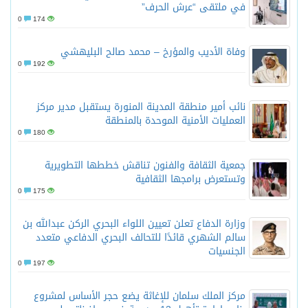
في ملتقى “عرش الحرف”
0
174
وفاة الأديب والمؤرخ – محمد صالح البليهشي
0
192
نائب أمير منطقة المدينة المنورة يستقبل مدير مركز
العمليات الأمنية الموحدة بالمنطقة
0
180
جمعية الثقافة والفنون تناقش خططها التطويرية
وتستعرض برامجها الثقافية
0
175
وزارة الدفاع تعلن تعيين اللواء البحري الركن عبدالله بن
سالم الشهري قائدًا للتحالف البحري الدفاعي متعدد
الجنسيات
0
197
مركز الملك سلمان للإغاثة يضع حجر الأساس لمشروع