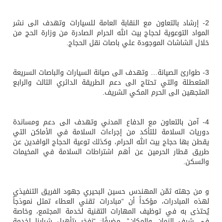
2- إرشاد بالتعاون مع النقابة العامة للسيارات وتهدف الى نشر
المواد التوعوية لحجاج بيت الله الحرام الصادرة من وزارة الحج من
خلال الشاشات الموجودة علي باصات نقل الحجاج.
3- طوارئ الصيانة… وتهدف الى صيانة السيارات والباصات السريعة
المتعطلة والتي تحتاج الى دعم الطريقة الدائري الثالث والرابع
المتجهين الى الحرم المكي الشريف.
4- آمن بالتعاون مع الدفاع المدني وتهدف الى دعم ومساندة
دوريات السلامة للتأكد من إجراءات السلامة في الأماكن التي
يقطن بها حجاج بيت الله الحرام، وكذلك توعية الحجاج الوافدين عن
طريق قطار الحرمين عن أهم اشتراطات السلامة في المخيمات
والسكن.
و من جهته ثمّن المهندس حسين البحيري جهود الفريق التنفيذي
لهذه المبادرات، مؤكداً أن “مبادرات تقني العطاء تمثل نموذجاً
يُحتذى به في توظيف المهارات التقنية لخدمة المجتمع، وخاصة
في شرف الزمان والمكان”، مضيفًا: “نفخر بتأهيل شبابنا لخدمة