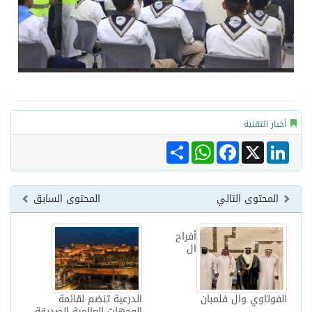
أخبار التقنية
Share
WhatsApp
Facebook
LinkedIn
X
المحتوى التالي
المحتوى السابق
أفراح
ال
الفوتاوي وال فلمبان
الدرعية تنضم لقائمة
الوجهات العالمية الصديقة