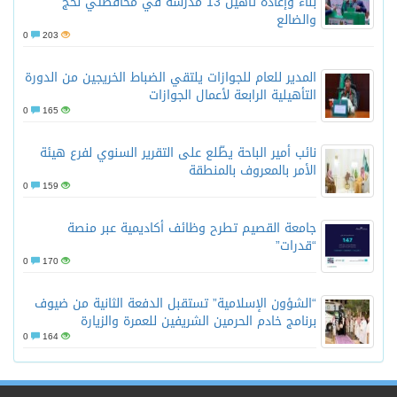
بناء وإعادة تأهيل 13 مدرسة في محافظتي لحج
والضالع
0
203
المدير للعام للجوازات يلتقي الضباط الخريجين من الدورة
التأهيلية الرابعة لأعمال الجوازات
0
165
نائب أمير الباحة يطّلع على التقرير السنوي لفرع هيئة
الأمر بالمعروف بالمنطقة
0
159
جامعة القصيم تطرح وظائف أكاديمية عبر منصة
“قدرات”
0
170
“الشؤون الإسلامية” تستقبل الدفعة الثانية من ضيوف
برنامج خادم الحرمين الشريفين للعمرة والزيارة
0
164