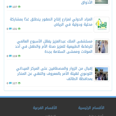
الأذواق
0
137
المزاد الدولي لمزارع إنتاج الصقور ينطلق غدًا بمشاركة
محلية ودولية في الرياض
0
131
مستشفى الملك عبدالعزيز يفعّل الأسبوع العالمي
للرضاعة الطبيعية لتعزيز صحة الأم والطفل في أحد
المولات وممشى السلامة بجدة
0
119
إقبال من الزوار والمصطافين على المركز الميداني
التوعوي لهيئة الأمر بالمعروف والنهي عن المنكر
بمحافظة الطائف
0
127
الأقسام الرئيسية
الأقسام الفرعية