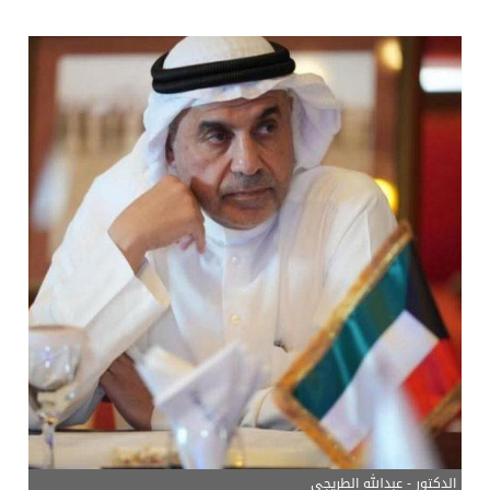
مفتى جمهورية مصر العربية الوعي الديني الصحيح يصوغ شخصيةً قياديةً متوازنةً تجمع بين العلم والأخلاق والعمل
من السعودية الى الاسكندرية تدشين مركز هدى صالح مؤمنة لتنمية المهارات الخيرى
نادي سباقات الخيل يوقّع اتفاقية رعاية مع تطبيق ميدان
الهولندي مارينو بوستش يخلف يايسله في تدريب الاهلي
الدكتور - عبدالله الطريجي