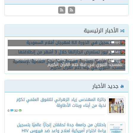
الأخبار الرئيسية
بدء التسجيل في الدورة الـ8 لمهرجان أفلام السعودية
0
692
الكفاح نيوز تستعرض انجازاتها خلال 3 أشهر من إنطلاقتها .
0
687
“الهلال الأحمر” بالمدينة المنورة يعلن نجاح التغطية الإسعافية
0
703
للمسجد النبوي في ليلة ختم القرآن الكريم
جديد الأخبار
جائزة المهندس زياد الزهراني للتفوق العلمي تكرّم
نخبة من أبناء وبنات الأطاولة
0
32
باحثتان من جامعة جدة تحققان إنجازًا عالميًا بتسجيل
براءة اختراع أمريكية لعلاج واعد ضد فيروس HIV