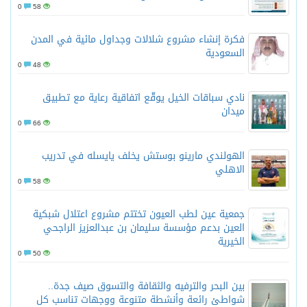
0
58
فكرة إنشاء مشروع شلالات وجداول مائية في المدن
السعودية
0
48
نادي سباقات الخيل يوقّع اتفاقية رعاية مع تطبيق
ميدان
0
66
الهولندي مارينو بوستش يخلف يايسله في تدريب
الاهلي
0
58
جمعية عين لطب العيون تختتم مشروع اعتلال شبكية
العين بدعم مؤسسة سليمان بن عبدالعزيز الراجحي
الخيرية
0
50
بين البحر والترفيه والثقافة والتسوق صيف جدة..
شواطئ رائعة وأنشطة متنوعة ووجهات تناسب كل