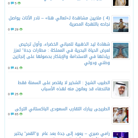
0
5
(4 ) ملايين مشاهدة لـ«تعالي هنا» – نادر الأتات يواصل
نجاحه باللهجة المصرية
0
29
شهادة ليد الذهبية للمباني الخضراء، وأول ترخيص
لعرض الحياة البحرية في المملكة : مطارات جدة” تعزز
ريادتها في الاستدامة والإبتكار بحصولها على إنجازين
وطني ودولي
0
41
الطبيب الشيخ : الشخير لا يقتصر على السمنة فقط
فالنحفاء قد يعانون منه لهذه الأسباب
0
25
الطريجى يبارك التقارب السعودى الباكستاني التركى
0
65
رامي صبري – يعود إلى جدة بعد عام و”القمر” يختبر