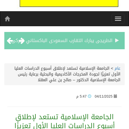
الطريجى يبارك التقارب السعودى الباكستاني التركى
مشوار العمر يبدا من لبنان
عام
>
الجامعة الإسلامية تستعد لإطلاق أسبوع الدراسات العليا
الأول تعزيزًا لجودة المخرجات الأكاديمية والبحثية برعاية رئيس
الأحد المقبل.. “دورينا غير” يجمع نجوم الكرة السعودية وتقنيات التحليل المتقدم
الجامعة الإسلامية الدكتور – صالح بن علي العقلا
الكويت تدين وتستنكر اعتداءات ميليشيا الحوثي على منطقة نجران: انتهاك صارخ لسيادة السعودية وسلامة أراضيها
04/11/2025
5:47 م
بيان مشترك لقمة مكة المكرمة للدفاع المشترك بين المملكة العربية السعودية والجمهورية التركية وجمهورية باكستان الإسلامية
الجامعة الإسلامية تستعد لإطلاق
أسبوع الدراسات العليا الأول تعزيزًا
الفيفا – يعتذر عن آلية إدارة مقترح الحقوق التجارية لكأس العالم ويؤكد مراجعة الإجراءات