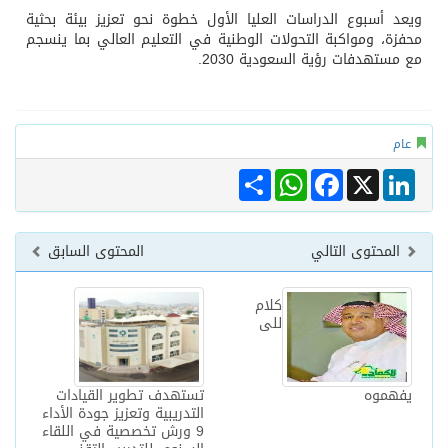
ويعد أسبوع الدراسات العليا الأول خطوة نحو تعزيز بيئة بحثية
محفزة، ومواكبة التحولات الوطنية في التعليم العالي بما ينسجم
مع مستهدفات رؤية السعودية 2030.
عام
Share
WhatsApp
Facebook
LinkedIn
X
المحتوى التالي
المحتوى السابق
كلام
للى
يفهموه
تستهدف تطوير القيادات
التدريبية وتعزيز جودة الأداء
9 ورش تخصصية في اللقاء