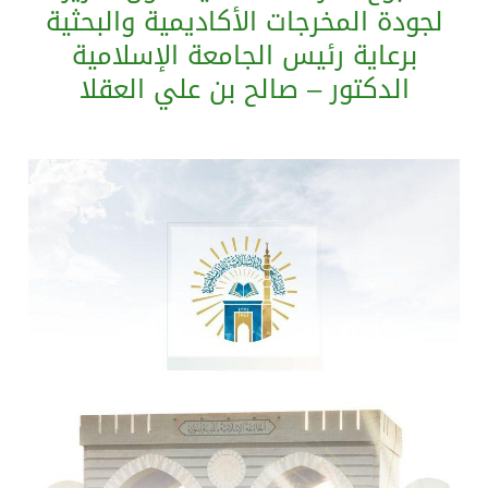
لجودة المخرجات الأكاديمية والبحثية
برعاية رئيس الجامعة الإسلامية
بدعم مغربي: مدرسة صيفية في القدس تمزج الحرف التقليدية بالذكاء الاصطناعي
الدكتور – صالح بن علي العقلا
الرئيس عبد الفتاح السيسى يستقبل ملك البحرين
تشغيل قطاري 809 / 810 علي خط( شربين / قلين ) بكامل بجمهورية مصر العربيةجداولها خلال يومي 6 – 7 أغسطس الجاري
مركز الملك سلمان للإغاثة يضع حجر الأساس لمشروع بناء وإعادة تأهيل 13 مدرسة في محافظتي لحج والضالع