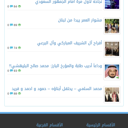
نجاحه لأول مرة أمام الجمهور السعودي
0
84
مشوار العمر يبدا من لبنان
0
89
أفراح آل الشريف المباركي وآل البرعي
0
74
وداعاً أديب طابة والمؤرخ البارز: محمد صالح البليهشي!!
0
93
محمد السلمي – يحتفل أبناؤه – حمود و احمد و فريد
0
88
الأقسام الرئيسية
الأقسام الفرعية