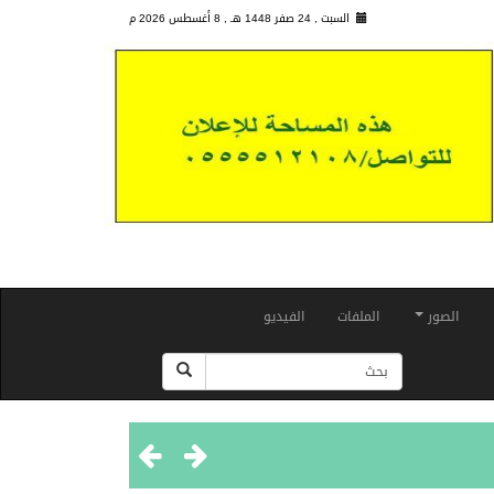
السبت , 24 صفر 1448 هـ ,
8 أغسطس 2026 م
الصور
الملفات
الفيديو