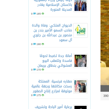
باكستان الإسلامية يغادر
المدينة المنورة
0
185
الديوان الملكي: وفاة والدة
صاحب السمو الأمير بندر بن
منصور بن عبدالله بن جلوي
آل سعود
0
190
أمانة جدة تضبط لحومًا
فاسدة وتتعقب البيع
العشوائي بنطاق بريمان
0
170
صقاره فرنسية: المملكة
رسخت مكانتها وجهة عالمية
موثوقة لمزارع إنتاج الصقور
0
175
3
برعاية أمير الباحة وتشريف