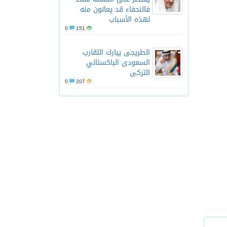
فالنحفاء قد يعانون منه
لهذه الأسباب
0
151
الطريجى يبارك التقارب
السعودى الباكستاني
التركى
0
207