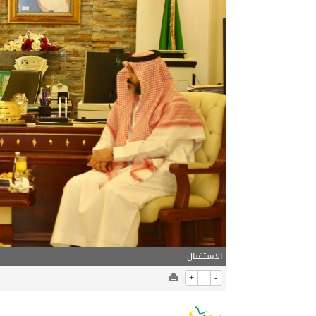
06/08/2026
مركز الملك سلمان للإغاثة يضع حجر ال
الاستقبال
+
=
-