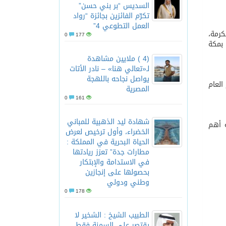
السديس “بر بني حسن”
تكرّم الفائزين بجائزة “رواد
العمل التطوعي 4”
كرمة،
0
177
بمكة
(4 ) ملايين مشاهدة
لـ«تعالي هنا» – نادر الأتات
يواصل نجاحه باللهجة
العام
المصرية
0
161
شهادة ليد الذهبية للمباني
ة أهم
الخضراء، وأول ترخيص لعرض
الحياة البحرية في المملكة :
مطارات جدة” تعزز ريادتها
في الاستدامة والإبتكار
بحصولها على إنجازين
وطني ودولي
0
178
الطبيب الشيخ : الشخير لا
يقتصر على السمنة فقط