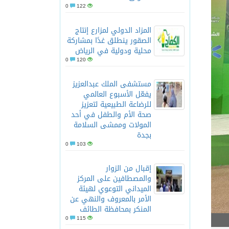
0
122
المزاد الدولي لمزارع إنتاج
الصقور ينطلق غدًا بمشاركة
محلية ودولية في الرياض
0
120
مستشفى الملك عبدالعزيز
يفعّل الأسبوع العالمي
للرضاعة الطبيعية لتعزيز
صحة الأم والطفل في أحد
المولات وممشى السلامة
بجدة
0
103
إقبال من الزوار
والمصطافين على المركز
الميداني التوعوي لهيئة
الأمر بالمعروف والنهي عن
المنكر بمحافظة الطائف
0
115