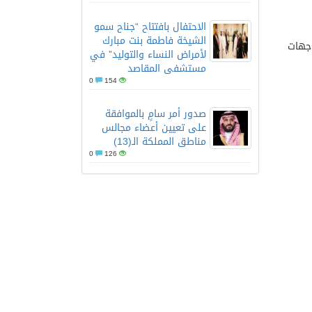
الاحتفال بافتتاح “جناح سمو
الشيخة فاطمة بنت مبارك
وجهات
لأمراض النساء والتوليد” في
مستشفى المقاصد
0
154
صدور أمر سامٍ بالموافقة
على تعيين أعضاء مجالس
مناطق المملكة الـ(13)
0
126