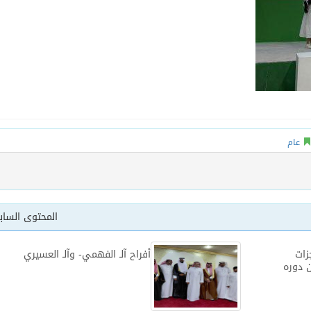
عام
المحتوى السا
زات
أفراح آلـ الفهمي- وآلـ العسيري
ن دوره