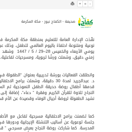
+
=
-
صحيفة - الكفاح نيوز - مكة المكرمة
نفّذت الإدارة العامة للتعليم بمنطقة مكة المكرمة 
نوعية ومتنوعة احتفاءً باليوم العالمي للطفل، وذلك ع
يومي الأربعاء
زمني دقيق، وشملت ورشًا تربوية، ومسرحيات تفاعلية،
وانطلقت الفعاليات بورشة تدريبية بعنوان “الطفولة في ض
د. عبدالجريد لمدة 30 دقيقة، وشملت
قدمها أطفال روضة حديقة الطفل النموذجية ثم الس
النجاح تلاوة للقرآن الكريم وفقرة ” دعاء”، إضافة إ
نشيد الطفولة لروضة أجيال الوفاء وقصيدة عن الأم قدمها 
كما تضمنت برامج الاحتفالية مسرحية تفاعل مع الأطف
المدرسة. كما شاركت روضة النجاح بعرض مسرحي ” قصة 