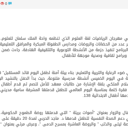
50
0
في مهرجان الرياضيات لغة العلوم الذي تنظمه واحة الملك سلمان للعلوم، 
بر عدد من الحضانات والروضات ومدارس الطفولة المبكرة والمرافق التعليمية
 والخميس 28–29 / 5 / 1447 وشهد البرنامج تنفيذ حزمة من الأنشطة التوعوية والتثقيفية الهادفة، جاءت ض
 وبرامج ثقافية وصحية موجهة للأطفال.
وء الرعاية والتربية والتعليم: بناء بيئة آمنة لطفل اليوم قائد المستقبل” 
 برامج الاحتفالية في اليوم الخميس أنشطة مدرسية متنوعة، حيث بدأ الحفل بالنشيد 
لام الملكي بلغة الإشارة من طالبات معهد للأمل للصم ثم قدم أطفال 
لى فقرة كلمة بمناسبة اليوم العالمي للطفل قدمتها المشرفة سامية مديني 
أطفال الابتدائية 138.
ال والزوار بعنوان “أصوات بريئة ” التي قدمتها روضة الطموح الحكومية، 
جلسة توعوية عن أساليب التنشئة الإيجابية ودورها في دعم الصحة النفسية للطفل قدمها د
ليلى والذئب ” والروضة العاشرة بمسرح الدمى ”، وعرض مرئي بعنوان “ال