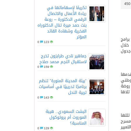
4
تكريمًا لإسهاماتها في
ريادة الأعمال والاتصال
الرقمي الدكتورة – روعة
بنت حمد ميرة تنال الدكتوراه
الفخرية وشهادة القائد
المؤثر
برامج
0
123
 خلال
من جدول
جماهير نادي طرابزون تخرج
لاستقبال النجم محمد صلاح
0
159
قدمها
الوطني
“بيئة المدينة المنورة” تنظم
روضة
برنامجًا تدريبيًا في أساسيات
تلاها
تربية النحل
0
143
البشت السعودي.. هيبة
تلتها
الموروث أم بروتوكول
. ماجد الحربي لمدة 20 دقيقة على مسرح
المناسبة؟
تعبير
0
129