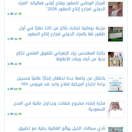
المركز الوطني للصقور يفتتح أولى فعالياته “المزاد
الدولي لمزارع إنتاج الصقور 2026”
0
47
مزرعة رومانية تشارك بأكثر من 120 صقرًا في أول
ظهور لها بالمزاد الدولي لمزارع إنتاج الصقور
0
30
جائزة المهندس زياد الزهراني للتفوق العلمي تكرّم
نخبة من أبناء وبنات الأطاولة
0
42
باحثتان من جامعة جدة تحققان إنجازًا عالميًا بتسجيل
براءة اختراع أمريكية لعلاج واعد ضد فيروس HIV
0
66
فكرة إنشاء مشروع شلالات وجداول مائية في المدن
السعودية
0
50
نادي سباقات الخيل يوقّع اتفاقية رعاية مع تطبيق