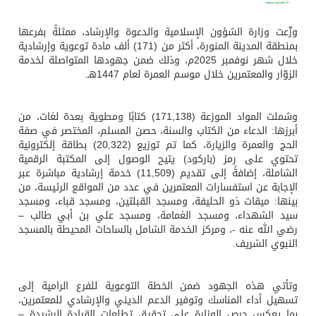
وزّعت وزارة الشؤون الإسلامية والدعوة والإرشاد، ممثلةً بفرعها
بمنطقة المدينة المنورة، أكثر من (171) ألف مادة توعوية وإرشادية
خلال شهر نوفمبر 2025م، وذلك ضمن جهودها المتواصلة لخدمة
الزوّار والمعتمرين خلال موسم العمرة لعام 1447هـ.
وشملت المواد الموزعة (171,138) كتابًا ومطوية بعدة لغات، من
أبرزها: الدعاء من الكتاب والسنة، حصن المسلم، المختصر في صفة
الحج والعمرة والزيارة، كما تم توزيع (20,322) بطاقة إلكترونية
تحتوي على رمز (باركود) يتيح الوصول إلى المكتبة الرقمية
الشاملة، إضافةً إلى تقديم (11,509) خدمة إرشادية مباشرة عبر
الإجابة عن استفسارات المعتمرين في عدد من المواقع الرئيسة، من
بينها: ميقات ذو الحليفة، ومسجد القبلتين، ومسجد قباء، ومسجد
سيد الشهداء، ومسجد الغمامة، ومسجد علي بن أبي طالب –
رضي الله عنه -، ومركز الخدمة الشامل بالساحات المحيطة بالمسجد
النبوي الشريف.
وتأتي هذه الجهود ضمن الخطة التوعوية للفرع الرامية إلى
تسهيل أداء المناسك وتوفير الدعم الديني والإرشادي للمعتمرين،
بما يعكس حرص الوزارة على تحقيق تطلعات القيادة الرشيدة –