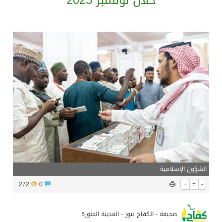
خلال نوفمبر 2025
ترامب: مضيق هرمز سيُفتح “قريباً جداً”.. وإلا ستتعرض إيران لـ”ضربة قوية للغاية”
مفتى جمهورية مصر العربية الوعي الديني الصحيح يصوغ شخصيةً قياديةً متوازنةً تجمع بين العلم والأخلاق والعمل
من السعودية الى الاسكندرية تدشين مركز هدى صالح مؤمنة لتنمية المهارات الخيرى
نادي سباقات الخيل يوقّع اتفاقية رعاية مع تطبيق ميدان
الشؤون الإسلامية
272
0
+
=
-
صحيفة - الكفاح نيوز - المدينة المنورة