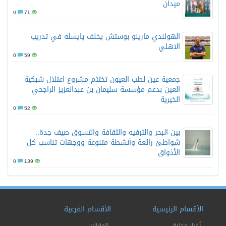
ميدان
0
71
الهولندي مارينو بوستش يخلف يايسله في تدريب
الاهلي
0
59
جمعية عين لطب العيون تختتم مشروع اعتلال شبكية
العين بدعم مؤسسة سليمان بن عبدالعزيز الراجحي
الخيرية
0
52
بين البحر والترفيه والثقافة والتسوق صيف جدة..
شواطئ رائعة وأنشطة متنوعة ووجهات تناسب كل
الأذواق
0
139
الأقسام الرئيسية
الأقسام الفرعية
أخبار محلية
المقالات