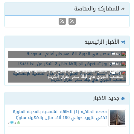
للمشاركة والمتابعة
الأخبار الرئيسية
بدء التسجيل في الدورة الـ8 لمهرجان أفلام السعودية
0
692
الكفاح نيوز تستعرض انجازاتها خلال 3 أشهر من إنطلاقتها .
0
687
“الهلال الأحمر” بالمدينة المنورة يعلن نجاح التغطية الإسعافية
0
703
للمسجد النبوي في ليلة ختم القرآن الكريم
جديد الأخبار
محطة الحناكية (1) للطاقة الشمسية بالمدينة المنورة
تكفي لتزويد حوالي 190 ألف منزل بالكهرباء سنويًا
0
1