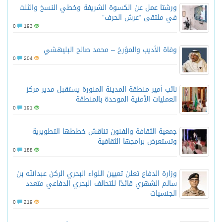
ورشتا عمل عن الكسوة الشريفة وخطي النسخ والثلث
في ملتقى “عرش الحرف”
0
193
وفاة الأديب والمؤرخ – محمد صالح البليهشي
0
204
نائب أمير منطقة المدينة المنورة يستقبل مدير مركز
العمليات الأمنية الموحدة بالمنطقة
0
191
جمعية الثقافة والفنون تناقش خططها التطويرية
وتستعرض برامجها الثقافية
0
188
وزارة الدفاع تعلن تعيين اللواء البحري الركن عبدالله بن
سالم الشهري قائدًا للتحالف البحري الدفاعي متعدد
الجنسيات
0
219