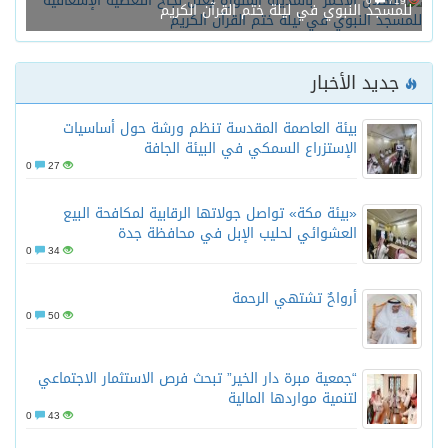
0
719
للمسجد النبوي في ليلة ختم القرآن الكريم
جديد الأخبار
بيئة العاصمة المقدسة تنظم ورشة حول أساسيات
الإستزراع السمكي في البيئة الجافة
0
27
«بيئة مكة» تواصل جولاتها الرقابية لمكافحة البيع
العشوائي لحليب الإبل في محافظة جدة
0
34
أرواحٌ تشتهي الرحمة
0
50
“جمعية مبرة دار الخير” تبحث فرص الاستثمار الاجتماعي
لتنمية مواردها المالية
0
43