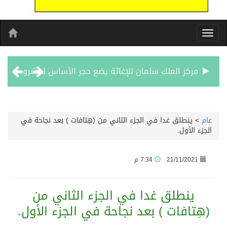
مركز الملك سلمان للإغاثة يضع حجر الأساس لمشروع بناء وإعادة تأهيل 13 مدرسة في محافظتي لحج والضالع
نادي سباقات الخيل يوقّع اتفاقية رعاية مع تطبيق ميدان
عام
>
ينطلق غدا في الجزء الثاني من (هِتافات ) بعد نجاحة في
الجزء الأول.
الهولندي مارينو بوستش يخلف يايسله في تدريب الاهلي
21/11/2021
7:34 م
بين البحر والترفيه والثقافة والتسوق صيف جدة.. شواطئ رائعة وأنشطة متنوعة ووجهات تناسب كل الأذواق
ينطلق غدا في الجزء الثاني من
جماهير نادي طرابزون تخرج لاستقبال النجم محمد صلاح
(هِتافات ) بعد نجاحة في الجزء الأول.
الاحتفال بافتتاح “جناح سمو الشيخة فاطمة بنت مبارك لأمراض النساء والتوليد” في مستشفى المقاصد