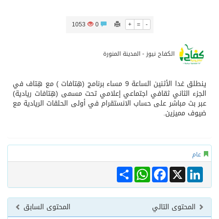
المدرب الكويتي – ماهر يدرب نادي جدة
1053
0
+
=
-
سمو امير الكويت يتسلم رسالة خطية من سمو الامير محمد بن سلمان
الكفاح نيوز - المدينة المنورة
ترامب: مضيق هرمز سيُفتح “قريباً جداً”.. وإلا ستتعرض إيران لـ”ضربة قوية للغاية”
ينطلق غدا الأثنين الساعة 9 مساء برنامج (هِتافات ) مع هِتاف في
الجزء الثاني ثقافي اجتماعي إعلامي تحت مسمى (هِتافات ريادية)
عبر بث مباشر على حساب الانستقرام في أولى الحلقات الريادية مع
مفتى جمهورية مصر العربية الوعي الديني الصحيح يصوغ شخصيةً قياديةً متوازنةً تجمع بين العلم والأخلاق والعمل
ضيوف مميزين.
عام
Share
WhatsApp
Facebook
LinkedIn
X
المحتوى التالي
المحتوى السابق