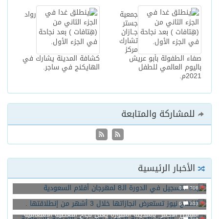
جمعية
رواد
جستر
جــازان
تشارك
مركز
صفاء الطفولة بأبو عريش
كشافة المدينة يشارك في
باليوم العالمي للطفل
الهايكنج في ساجر.
2021م.
للمشاركة والمتابعة
الأخبار الرئيسية
بدء التسجيل في الدورة الـ8 لمهرجان أفلام السعودية
0
708
الكفاح نيوز تستعرض انجازاتها خلال 3 أشهر من إنطلاقتها .
0
703
“الهلال الأحمر” بالمدينة المنورة يعلن نجاح التغطية الإسعافية