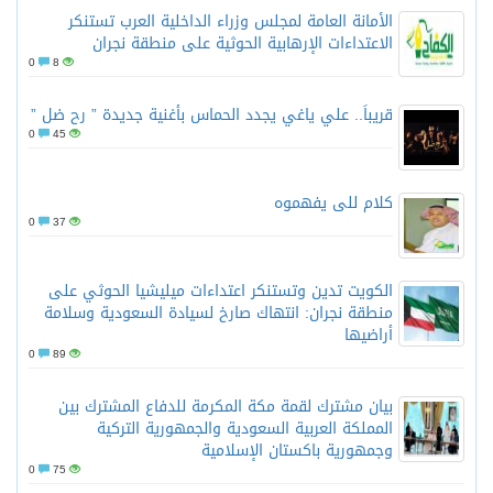
الأمانة العامة لمجلس وزراء الداخلية العرب تستنكر
الاعتداءات الإرهابية الحوثية على منطقة نجران
0
8
قريباً.. علي ياغي يجدد الحماس بأغنية جديدة ” رح ضل ”
0
45
كلام للى يفهموه
0
37
الكويت تدين وتستنكر اعتداءات ميليشيا الحوثي على
منطقة نجران: انتهاك صارخ لسيادة السعودية وسلامة
أراضيها
0
89
بيان مشترك لقمة مكة المكرمة للدفاع المشترك بين
المملكة العربية السعودية والجمهورية التركية
وجمهورية باكستان الإسلامية
0
75