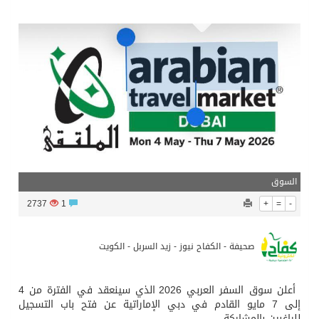
مركز الملك سلمان للإغاثة يضع حجر الأساس لمشروع بناء وإعادة تأهيل 13 مدرسة في محافظتي لحج والضالع
نادي سباقات الخيل يوقّع اتفاقية رعاية مع تطبيق ميدان
الهولندي مارينو بوستش يخلف يايسله في تدريب الاهلي
بين البحر والترفيه والثقافة والتسوق صيف جدة.. شواطئ رائعة وأنشطة متنوعة ووجهات تناسب كل الأذواق
السوق
2737
1
+
=
-
صحيفة - الكفاح نيوز - زيد السربل - الكويت
أعلن سوق السفر العربي 2026 الذي سينعقد في الفترة من 4
إلى 7 مايو القادم في دبي الإماراتية عن فتح باب التسجيل
للراغبين بالمشاركة.