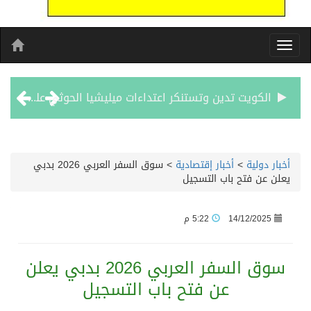
الكويت تدين وتستنكر اعتداءات ميليشيا الحوثي على منطقة نجران: انتهاك صارخ لسيادة السعودية وسلامة أراضيها
بيان مشترك لقمة مكة المكرمة للدفاع المشترك بين المملكة العربية السعودية والجمهورية التركية وجمهورية باكستان الإسلامية
أخبار دولية
>
أخبار إقتصادية
>
سوق السفر العربي 2026 بدبي
يعلن عن فتح باب التسجيل
الفيفا – يعتذر عن آلية إدارة مقترح الحقوق التجارية لكأس العالم ويؤكد مراجعة الإجراءات
14/12/2025
5:22 م
بدعم مغربي: مدرسة صيفية في القدس تمزج الحرف التقليدية بالذكاء الاصطناعي
سوق السفر العربي 2026 بدبي يعلن
الرئيس عبد الفتاح السيسى يستقبل ملك البحرين
عن فتح باب التسجيل
تشغيل قطاري 809 / 810 علي خط( شربين / قلين ) بكامل بجمهورية مصر العربيةجداولها خلال يومي 6 – 7 أغسطس الجاري