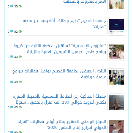
الأمر بالمعروف بالمنطقة
0
35
جامعة القصيم تطرح وظائف أكاديمية عبر منصة
“قدرات”
0
52
“الشؤون الإسلامية” تستقبل الدفعة الثانية من ضيوف
برنامج خادم الحرمين الشريفين للعمرة والزيارة
0
43
النادي الصيفي بجامعة القصيم يواصل فعالياته ببرامج
علمية ورياضية
0
43
محطة الحناكية (1) للطاقة الشمسية بالمدينة المنورة
تكفي لتزويد حوالي 190 ألف منزل بالكهرباء سنويًا
0
45
المركز الوطني للصقور يفتتح أولى فعالياته “المزاد
الدولي لمزارع إنتاج الصقور 2026”
0
60