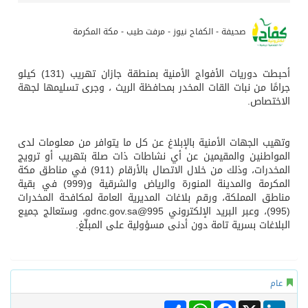
صحيفة - الكفاح نيوز - مرفت طيب - مكة المكرمة
أحبطت دوريات الأفواج الأمنية بمنطقة جازان تهريب (131) كيلو
جرامًا من نبات القات المخدر بمحافظة الريث ، وجرى تسليمها لجهة
الاختصاص.
وتهيب الجهات الأمنية بالإبلاغ عن كل ما يتوافر من معلومات لدى
المواطنين والمقيمين عن أي نشاطات ذات صلة بتهريب أو ترويج
المخدرات، وذلك من خلال الاتصال بالأرقام (911) في مناطق مكة
المكرمة والمدينة المنورة والرياض والشرقية و(999) في بقية
مناطق المملكة، ورقم بلاغات المديرية العامة لمكافحة المخدرات
(995)، وعبر البريد الإلكتروني 995@gdnc.gov.sa، وستعالج جميع
البلاغات بسرية تامة دون أدنى مسؤولية على المبلّغ.
عام
Share
WhatsApp
Facebook
LinkedIn
X