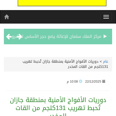
مركز الملك سلمان للإغاثة يضع حجر الأساس لمشروع بناء وإعادة تأهيل 13 مدرسة في محافظتي لحج والضالع
نادي سباقات الخيل يوقّع اتفاقية رعاية مع تطبيق ميدان
عام
>
دوريات الأفواج الأمنية بمنطقة جازان تُحبط تهريب
131كلجم من القات المخدر
الهولندي مارينو بوستش يخلف يايسله في تدريب الاهلي
22/12/2025
10:08 م
بين البحر والترفيه والثقافة والتسوق صيف جدة.. شواطئ رائعة وأنشطة متنوعة ووجهات تناسب كل الأذواق
دوريات الأفواج الأمنية بمنطقة جازان
جماهير نادي طرابزون تخرج لاستقبال النجم محمد صلاح
تُحبط تهريب 131كلجم من القات
الاحتفال بافتتاح “جناح سمو الشيخة فاطمة بنت مبارك لأمراض النساء والتوليد” في مستشفى المقاصد