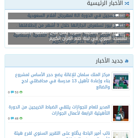
الأخبار الرئيسية
بدء التسجيل في الدورة الـ8 لمهرجان أفلام السعودية
0
692
الكفاح نيوز تستعرض انجازاتها خلال 3 أشهر من إنطلاقتها .
0
687
“الهلال الأحمر” بالمدينة المنورة يعلن نجاح التغطية الإسعافية
0
703
للمسجد النبوي في ليلة ختم القرآن الكريم
جديد الأخبار
مركز الملك سلمان للإغاثة يضع حجر الأساس لمشروع
بناء وإعادة تأهيل 13 مدرسة في محافظتي لحج
والضالع
0
53
المدير للعام للجوازات يلتقي الضباط الخريجين من الدورة
التأهيلية الرابعة لأعمال الجوازات
0
48
نائب أمير الباحة يطّلع على التقرير السنوي لفرع هيئة