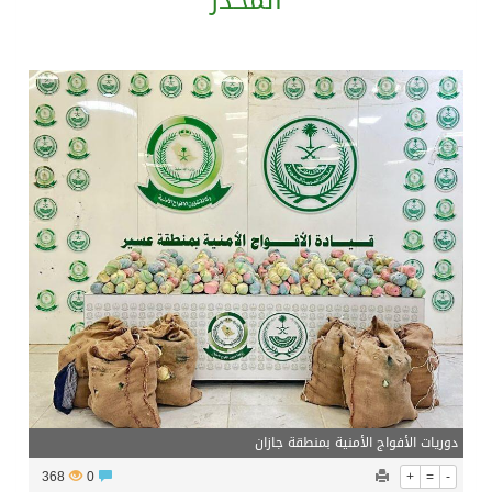
المخدر
المدرب الكويتي – ماهر يدرب نادي جدة
سمو امير الكويت يتسلم رسالة خطية من سمو الامير محمد بن سلمان
ترامب: مضيق هرمز سيُفتح “قريباً جداً”.. وإلا ستتعرض إيران لـ”ضربة قوية للغاية”
مفتى جمهورية مصر العربية الوعي الديني الصحيح يصوغ شخصيةً قياديةً متوازنةً تجمع بين العلم والأخلاق والعمل
دوريات الأفواج الأمنية بمنطقة جازان
368
0
+
=
-