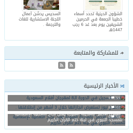
الشؤون الدينية تحدد أسماء
السديس يدشّن أعمال
خطيبا الجمعة في الحرمين
اللجنة الاستشارية للغات
الشريفين يوم بعد غد 6 رجب
والترجمة .
1447هـ
للمشاركة والمتابعة
الأخبار الرئيسية
بدء التسجيل في الدورة الـ8 لمهرجان أفلام السعودية
0
721
الكفاح نيوز تستعرض انجازاتها خلال 3 أشهر من إنطلاقتها .
0
717
“الهلال الأحمر” بالمدينة المنورة يعلن نجاح التغطية الإسعافية
0
737
للمسجد النبوي في ليلة ختم القرآن الكريم