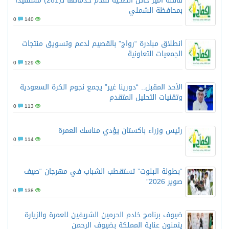
قافلة أمير حائل الصحية تقدم خدماتها لـ(281) مستفيدًا
بمحافظة الشملي
0
140
انطلاق مبادرة “رواج” بالقصيم لدعم وتسويق منتجات
الجمعيات التعاونية
0
129
الأحد المقبل.. “دورينا غير” يجمع نجوم الكرة السعودية
وتقنيات التحليل المتقدم
0
113
رئيس وزراء باكستان يؤدي مناسك العمرة
0
114
“بطولة البلوت” تستقطب الشباب في مهرجان “صيف
صوير 2026”
0
138
ضيوف برنامج خادم الحرمين الشريفين للعمرة والزيارة
يثمنون عناية المملكة بضيوف الرحمن