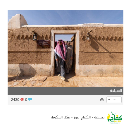
تشغيل قطاري 809 / 810 علي خط( شربين / قلين ) بكامل بجمهورية مصر العربيةجداولها خلال يومي 6 – 7 أغسطس الجاري
مركز الملك سلمان للإغاثة يضع حجر الأساس لمشروع بناء وإعادة تأهيل 13 مدرسة في محافظتي لحج والضالع
نادي سباقات الخيل يوقّع اتفاقية رعاية مع تطبيق ميدان
الهولندي مارينو بوستش يخلف يايسله في تدريب الاهلي
السياحة
2430
0
+
=
-
صحيفة - الكفاح نيوز - مكة المكرمة