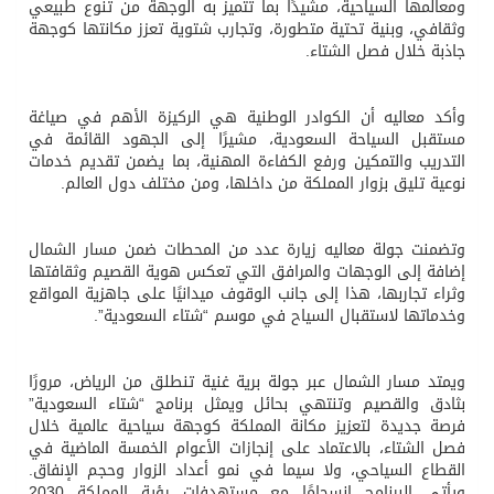
ومعالمها السياحية، مشيدًا بما تتميز به الوجهة من تنوع طبيعي
وثقافي، وبنية تحتية متطورة، وتجارب شتوية تعزز مكانتها كوجهة
جاذبة خلال فصل الشتاء.
وأكد معاليه أن الكوادر الوطنية هي الركيزة الأهم في صياغة
مستقبل السياحة السعودية، مشيرًا إلى الجهود القائمة في
التدريب والتمكين ورفع الكفاءة المهنية، بما يضمن تقديم خدمات
نوعية تليق بزوار المملكة من داخلها، ومن مختلف دول العالم.
وتضمنت جولة معاليه زيارة عدد من المحطات ضمن مسار الشمال
إضافة إلى الوجهات والمرافق التي تعكس هوية القصيم وثقافتها
وثراء تجاربها، هذا إلى جانب الوقوف ميدانيًا على جاهزية المواقع
وخدماتها لاستقبال السياح في موسم “شتاء السعودية”.
ويمتد مسار الشمال عبر جولة برية غنية تنطلق من الرياض، مرورًا
بثادق والقصيم وتنتهي بحائل ويمثل برنامج “شتاء السعودية”
فرصة جديدة لتعزيز مكانة المملكة كوجهة سياحية عالمية خلال
فصل الشتاء، بالاعتماد على إنجازات الأعوام الخمسة الماضية في
القطاع السياحي، ولا سيما في نمو أعداد الزوار وحجم الإنفاق.
ويأتي البرنامج انسجامًا مع مستهدفات رؤية المملكة 2030