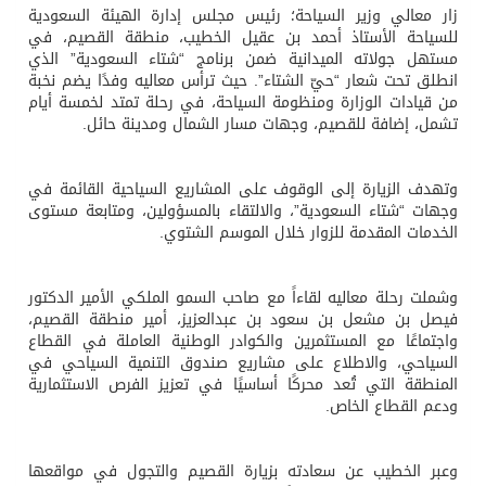
زار معالي وزير السياحة؛ رئيس مجلس إدارة الهيئة السعودية
للسياحة الأستاذ أحمد بن عقيل الخطيب، منطقة القصيم، في
مستهل جولاته الميدانية ضمن برنامج “شتاء السعودية” الذي
انطلق تحت شعار “حيّ الشتاء”. حيث ترأس معاليه وفدًا يضم نخبة
من قيادات الوزارة ومنظومة السياحة، في رحلة تمتد لخمسة أيام
تشمل، إضافة للقصيم، وجهات مسار الشمال ومدينة حائل.
وتهدف الزيارة إلى الوقوف على المشاريع السياحية القائمة في
وجهات “شتاء السعودية”، والالتقاء بالمسؤولين، ومتابعة مستوى
الخدمات المقدمة للزوار خلال الموسم الشتوي.
وشملت رحلة معاليه لقاءاً مع صاحب السمو الملكي الأمير الدكتور
فيصل بن مشعل بن سعود بن عبدالعزيز، أمير منطقة القصيم،
واجتماعًا مع المستثمرين والكوادر الوطنية العاملة في القطاع
السياحي، والاطلاع على مشاريع صندوق التنمية السياحي في
المنطقة التي تُعد محركًا أساسيًا في تعزيز الفرص الاستثمارية
ودعم القطاع الخاص.
وعبر الخطيب عن سعادته بزيارة القصيم والتجول في مواقعها