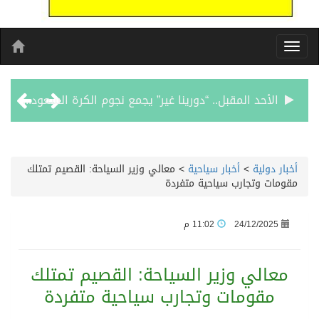
الأحد المقبل.. “دورينا غير” يجمع نجوم الكرة السعودية وتقنيات التحليل المتقدم
الكويت تدين وتستنكر اعتداءات ميليشيا الحوثي على منطقة نجران: انتهاك صارخ لسيادة السعودية وسلامة أراضيها
أخبار دولية
>
أخبار سياحية
>
معالي وزير السياحة: القصيم تمتلك
مقومات وتجارب سياحية متفردة
بيان مشترك لقمة مكة المكرمة للدفاع المشترك بين المملكة العربية السعودية والجمهورية التركية وجمهورية باكستان الإسلامية
24/12/2025
11:02 م
الفيفا – يعتذر عن آلية إدارة مقترح الحقوق التجارية لكأس العالم ويؤكد مراجعة الإجراءات
معالي وزير السياحة: القصيم تمتلك
بدعم مغربي: مدرسة صيفية في القدس تمزج الحرف التقليدية بالذكاء الاصطناعي
مقومات وتجارب سياحية متفردة
الرئيس عبد الفتاح السيسى يستقبل ملك البحرين