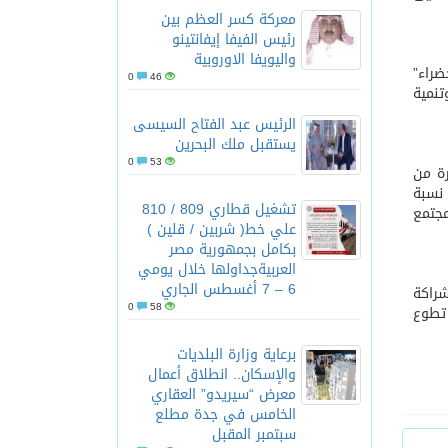
معركة كسر العظم بين
رئيس الفيفا إيفانتينو
واليويفا الاوروبية
راء”
0
46
تنمية
الرئيس عبد الفتاح السيسى
يستقبل ملك البحرين
0
53
ة من
مة في تحقیق رؤبة المملكة 2030 في زیادة نسبة
تشغيل قطاري 809 / 810
مجتمع
علي خط( شربين / قلين )
بكامل بجمهورية مصر
العربيةجداولها خلال يومي
6 – 7 أغسطس الجاري
شراكة
0
58
تطوع
برعاية وزارة البلديات
والإسكان.. انطلاق أعمال
معرض “سيريدو” العقاري
الخامس في جدة مطلع
سبتمبر المقبل