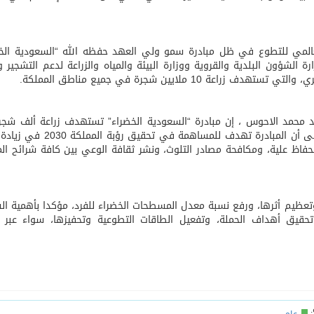
درب نادي جدة
المي للتطوع في ظل مبادرة سمو ولي العهد حفظه الله “السعودية الخض
 الشؤون البلدية والقروية ووزارة البيئة والمياه والزراعة لدعم التشجير و
 ملايين شجرة في جميع مناطق المملكة.
محمد الاحوس ، إن مبادرة “السعودية الخضراء” تستهدف زراعة ألف شجر
أشجار الظل والزینة المناسبة لبيئة المحافظة، مشیرا إلى أن المبادرة تھدف للمساھ
حفاظ علیة، ومكافحة مصادر التلوث، ونشر ثقافة الوعي بین كافة شرائح ال
عظیم أثرھا، ورفع نسبة معدل المسطحات الخضراء للفرد، مؤكدا بأھمیة ال
حقیق أھداف الحملة، وتفعیل الطاقات التطوعیة وتحفیزھا، سواء عبر 
عام