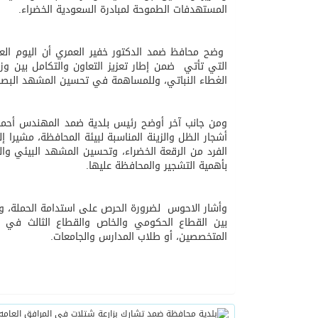
المستهدفات الطموحة لمبادرة السعودية الخضراء.
05/08/2026
المدرب الكويتي – ماهر ي
وضح محافظ ضمد الدكتور خفير العمري أن اليوم الع
التي تأتي ضمن إطار تعزيز التعاون والتكامل بين وزارة
الغطاء النباتي، وللمساهمة في تحسين المشهد البصري، والتي تستهدف زراعة 10
ومن جانب آخر أوضح رئيس بلدية ضمد المهندس أحمد 
الفرد من الرقعة الخضراء، وتحسین المشھد البیئي وال
بأھمیة التشجیر والمحافظة علیھا.
وأشار الاحوس لضرورة الحرص على استدامة الحملة، وت
بين القطاع الحكومي والخاص والقطاع الثالث في ت
المتخصصین، أو طلاب المدارس والجامعات.