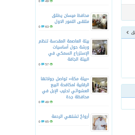
0
49
محافظ ميسان يطلق
ملتقى التمور الاول
0
63
بق
بيئة العاصمة المقدسة تنظم
ورشة حول أساسيات
الإستزراع السمكي في
البيئة الجافة
0
57
«بيئة مكة» تواصل جولاتها
الرقابية لمكافحة البيع
العشوائي لحليب الإبل في
محافظة جدة
0
49
أرواحٌ تشتهي الرحمة
0
65