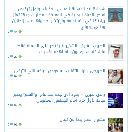
شهادة ليد الذهبية للمباني الخضراء، وأول ترخيص
لعرض الحياة البحرية في المملكة : مطارات جدة” تعزز
ريادتها في الاستدامة والإبتكار بحصولها على إنجازين
وطني ودولي
0
44
الطبيب الشيخ : الشخير لا يقتصر على السمنة فقط
فالنحفاء قد يعانون منه لهذه الأسباب
0
27
الطريجى يبارك التقارب السعودى الباكستاني التركى
0
67
رامي صبري – يعود إلى جدة بعد عام و”القمر” يختبر
نجاحه لأول مرة أمام الجمهور السعودي
0
84
مشوار العمر يبدا من لبنان
0
91