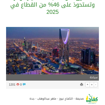
وتستحوذ على 46% من القطاع في
2025
بدعم مغربي: مدرسة صيفية في القدس تمزج الحرف التقليدية بالذكاء الاصطناعي
الرئيس عبد الفتاح السيسى يستقبل ملك البحرين
تشغيل قطاري 809 / 810 علي خط( شربين / قلين ) بكامل بجمهورية مصر العربيةجداولها خلال يومي 6 – 7 أغسطس الجاري
مركز الملك سلمان للإغاثة يضع حجر الأساس لمشروع بناء وإعادة تأهيل 13 مدرسة في محافظتي لحج والضالع
سياحة
1201
0
+
=
-
صحيفة - الكفاح نيوز - ماهر عبدالوهاب - جدة