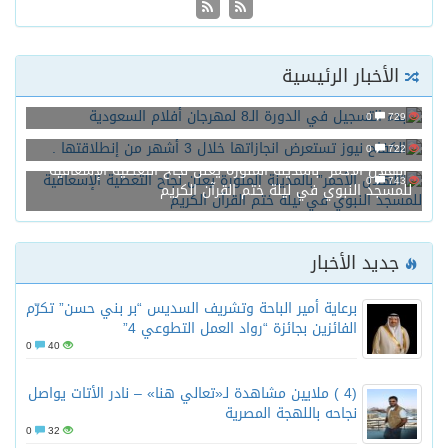
الأخبار الرئيسية
بدء التسجيل في الدورة الـ8 لمهرجان أفلام السعودية
0
729
الكفاح نيوز تستعرض انجازاتها خلال 3 أشهر من إنطلاقتها .
0
722
“الهلال الأحمر” بالمدينة المنورة يعلن نجاح التغطية الإسعافية
0
743
للمسجد النبوي في ليلة ختم القرآن الكريم
جديد الأخبار
برعاية أمير الباحة وتشريف السديس “بر بني حسن” تكرّم
الفائزين بجائزة “رواد العمل التطوعي 4”
0
40
(4 ) ملايين مشاهدة لـ«تعالي هنا» – نادر الأتات يواصل
نجاحه باللهجة المصرية
0
32