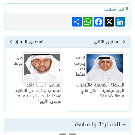
أخبار سياحية
Share
WhatsApp
Facebook
LinkedIn
X
المحتوى التالي
المحتوى السابق
الذهب
في
يتراجع
يومه
تحت
ضغط
السيولة الضعيفة والتوترات
العالمي : د. با واكد :
الجيوسياسية… هل هي
المسبب يختلف عن المهيج
فرصة ذهبية؟
وهذا ما يجب أن ينتبه له
مرضى "الربو"
للمشاركة والمتابعة