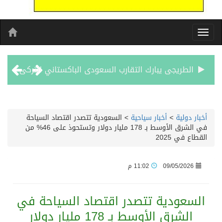
الطريجى يبارك التقارب السعودى الباكستاني التركى
مشوار العمر يبدا من لبنان
أخبار دولية
>
أخبار سياحية
>
السعودية تتصدر اقتصاد السياحة
في الشرق الأوسط بـ 178 مليار دولار وتستحوذ على 46% من
الأحد المقبل.. “دورينا غير” يجمع نجوم الكرة السعودية وتقنيات التحليل المتقدم
القطاع في 2025
الكويت تدين وتستنكر اعتداءات ميليشيا الحوثي على منطقة نجران: انتهاك صارخ لسيادة السعودية وسلامة أراضيها
09/05/2026
11:02 م
بيان مشترك لقمة مكة المكرمة للدفاع المشترك بين المملكة العربية السعودية والجمهورية التركية وجمهورية باكستان الإسلامية
السعودية تتصدر اقتصاد السياحة في
الشرق الأوسط بـ 178 مليار دولار
الفيفا – يعتذر عن آلية إدارة مقترح الحقوق التجارية لكأس العالم ويؤكد مراجعة الإجراءات