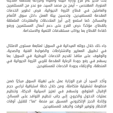
بحث مدير عام فرع وزارة البيئة والمياه والزراعة بمنطقة المدينة
المنورة، المهندس – أيمن بن محمد السيد، مع عددٍ من المستثمرين
والعاملين في قطاع الثروة الحيوانية، فرص تطوير الخدمات
المقدمة للمستفيدين، وتحسين بيئة العمل داخل سوق الأنعام
والمسالخ، كما استمع إلى أبرز الملاحظات والمقترحات المتعلقة
بالقطاع، مؤكدًا حرص الفرع على دعم أعمال المستثمرين ورفع
كفاءة القطاع بما يواكب مستهدفات التنمية والاستدامة.
جاء ذلك خلال جولته الميدانية في السوق؛ لمتابعة مستوى الامتثال
في تطبيق المعايير والاشتراطات والضوابط الفنية والصحية،
والوقوف على منافذ تقديم الخدمات البيطرية في السوق؛ بما
يسهم في رفع جودة الرعاية المقدمة لمُربي الثروة الحيوانية في
المنطقة، والإرتقاء بجودة الخدمات للمستفيدين.
وأكد السيد أن فرع الوزارة عمل على تهيئة السوق مبكرًا ضمن
منظومة تشغيلية متكاملة، ومن خلال خطة استباقية تراعي حجم
الإقبال المتوقع، وتسهم في تعزيز انسيابية الحركة، وتنظيم
عمليات الدخول والخروج، إلى جانب تنظيم التوافد على المسالخ،
وإتاحة الحجز الإلكتروني المسبق عبر منصة “نما”؛ لتقليل أوقات
الانتظار وتوفير الوقت والجهد للمستفيدين.