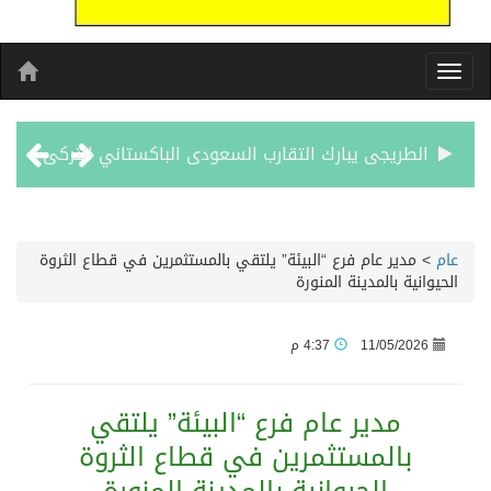
الطريجى يبارك التقارب السعودى الباكستاني التركى
مشوار العمر يبدا من لبنان
عام
>
مدير عام فرع “البيئة” يلتقي بالمستثمرين في قطاع الثروة
الحيوانية بالمدينة المنورة
الأحد المقبل.. “دورينا غير” يجمع نجوم الكرة السعودية وتقنيات التحليل المتقدم
11/05/2026
4:37 م
الكويت تدين وتستنكر اعتداءات ميليشيا الحوثي على منطقة نجران: انتهاك صارخ لسيادة السعودية وسلامة أراضيها
مدير عام فرع “البيئة” يلتقي
بيان مشترك لقمة مكة المكرمة للدفاع المشترك بين المملكة العربية السعودية والجمهورية التركية وجمهورية باكستان الإسلامية
بالمستثمرين في قطاع الثروة
الفيفا – يعتذر عن آلية إدارة مقترح الحقوق التجارية لكأس العالم ويؤكد مراجعة الإجراءات