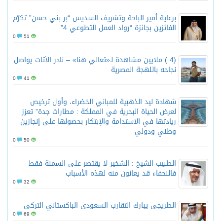
برعاية أمير الباحة وتشريف السديس “بر بني حسن” تكرّم
الفائزين بجائزة “رواد العمل التطوعي 4”
0
51
(4 ) ملايين مشاهدة لـ«تعالي هنا» – نادر الأتات يواصل
نجاحه باللهجة المصرية
0
41
شهادة ليد الذهبية للمباني الخضراء، وأول ترخيص
لعرض الحياة البحرية في المملكة : مطارات جدة” تعزز
ريادتها في الاستدامة والإبتكار بحصولها على إنجازين
وطني ودولي
0
50
الطبيب الشيخ : الشخير لا يقتصر على السمنة فقط
فالنحفاء قد يعانون منه لهذه الأسباب
0
32
الطريجى يبارك التقارب السعودى الباكستاني التركى
0
69