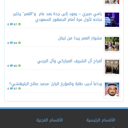
رامي صبري – يعود إلى جدة بعد عام و”القمر” يختبر
نجاحه لأول مرة أمام الجمهور السعودي
0
87
مشوار العمر يبدا من لبنان
0
94
أفراح آل الشريف المباركي وآل البرعي
0
80
وداعاً أديب طابة والمؤرخ البارز: محمد صالح البليهشي!!
0
97
الأقسام الرئيسية
الأقسام الفرعية