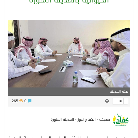
الحيوانية بالمدينة المنورة
بدعم مغربي: مدرسة صيفية في القدس تمزج الحرف التقليدية بالذكاء الاصطناعي
الرئيس عبد الفتاح السيسى يستقبل ملك البحرين
تشغيل قطاري 809 / 810 علي خط( شربين / قلين ) بكامل بجمهورية مصر العربيةجداولها خلال يومي 6 – 7 أغسطس الجاري
مركز الملك سلمان للإغاثة يضع حجر الأساس لمشروع بناء وإعادة تأهيل 13 مدرسة في محافظتي لحج والضالع
بيئة المدينة
265
0
+
=
-
صحيفة - الكفاح نيوز - المدينة المنورة