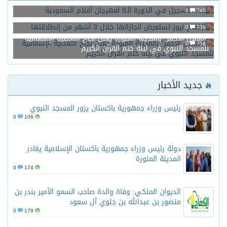
0
740
الكفاح نيوز تستعرض انجازاتها خلال 3 أشهر من إنطلاقتها .
0
738
“الهلال الأحمر” بالمدينة المنورة يعلن نجاح التغطية الإسعافية
0
754
للمسجد النبوي في ليلة ختم القرآن الكريم
جديد الأخبار
رئيس وزراء جمهورية باكستان يزور المسجد النبوي
0
106
دولة رئيس وزراء جمهورية باكستان الإسلامية يغادر
المدينة المنورة
0
174
الديوان الملكي: وفاة والدة صاحب السمو الأمير بندر بن
منصور بن عبدالله بن جلوي آل سعود
0
179