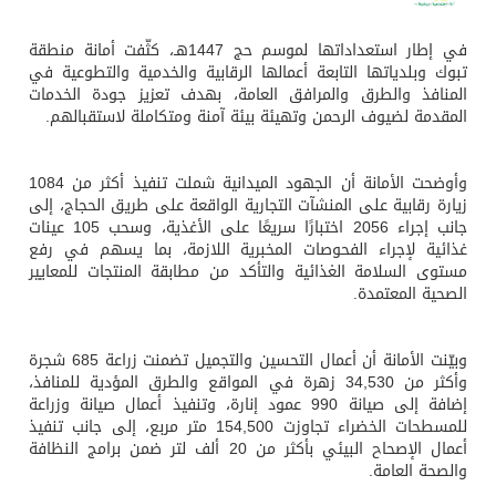
في إطار استعداداتها لموسم حج 1447هـ، كثّفت أمانة منطقة
تبوك وبلدياتها التابعة أعمالها الرقابية والخدمية والتطوعية في
المنافذ والطرق والمرافق العامة، بهدف تعزيز جودة الخدمات
المقدمة لضيوف الرحمن وتهيئة بيئة آمنة ومتكاملة لاستقبالهم.
وأوضحت الأمانة أن الجهود الميدانية شملت تنفيذ أكثر من 1084
زيارة رقابية على المنشآت التجارية الواقعة على طريق الحجاج، إلى
جانب إجراء 2056 اختبارًا سريعًا على الأغذية، وسحب 105 عينات
غذائية لإجراء الفحوصات المخبرية اللازمة، بما يسهم في رفع
مستوى السلامة الغذائية والتأكد من مطابقة المنتجات للمعايير
الصحية المعتمدة.
وبيّنت الأمانة أن أعمال التحسين والتجميل تضمنت زراعة 685 شجرة
وأكثر من 34,530 زهرة في المواقع والطرق المؤدية للمنافذ،
إضافة إلى صيانة 990 عمود إنارة، وتنفيذ أعمال صيانة وزراعة
للمسطحات الخضراء تجاوزت 154,500 متر مربع، إلى جانب تنفيذ
أعمال الإصحاح البيئي بأكثر من 20 ألف لتر ضمن برامج النظافة
والصحة العامة.