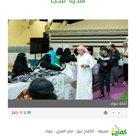
هدية للحجا
الرئيس عبد الفتاح السيسى يستقبل ملك البحرين
تشغيل قطاري 809 / 810 علي خط( شربين / قلين ) بكامل بجمهورية مصر العربيةجداولها خلال يومي 6 – 7 أغسطس الجاري
مركز الملك سلمان للإغاثة يضع حجر الأساس لمشروع بناء وإعادة تأهيل 13 مدرسة في محافظتي لحج والضالع
الطريجى يبارك التقارب السعودى الباكستاني التركى
أمانة تبوك
343
0
+
=
-
صحيفة - الكفاح نيوز - فايز العنزي - تبوك