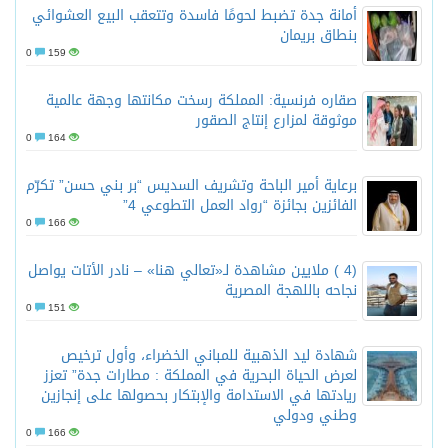
أمانة جدة تضبط لحومًا فاسدة وتتعقب البيع العشوائي
بنطاق بريمان
0
159
صقاره فرنسية: المملكة رسخت مكانتها وجهة عالمية
موثوقة لمزارع إنتاج الصقور
0
164
برعاية أمير الباحة وتشريف السديس “بر بني حسن” تكرّم
الفائزين بجائزة “رواد العمل التطوعي 4”
0
166
(4 ) ملايين مشاهدة لـ«تعالي هنا» – نادر الأتات يواصل
نجاحه باللهجة المصرية
0
151
شهادة ليد الذهبية للمباني الخضراء، وأول ترخيص
لعرض الحياة البحرية في المملكة : مطارات جدة” تعزز
ريادتها في الاستدامة والإبتكار بحصولها على إنجازين
وطني ودولي
0
166