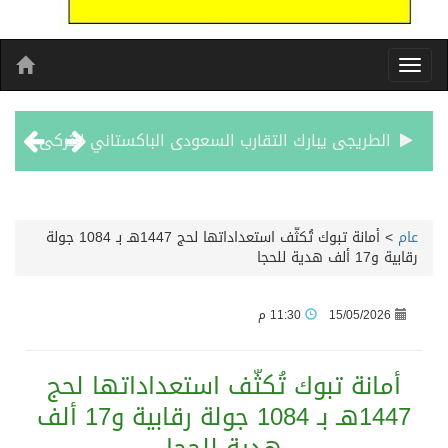
مشوار العمر يبدا من لبنان
الأحد المقبل.. “دورينا غير” يجمع نجوم الكرة السعودية وتقنيات التحليل المتقدم
عام
>
أمانة تبوك تُكثّف استعداداتها لحج 1447هـ بـ 1084 جولة
رقابية و17 ألف هدية للحجا
الكويت تدين وتستنكر اعتداءات ميليشيا الحوثي على منطقة نجران: انتهاك صارخ لسيادة السعودية وسلامة أراضيها
15/05/2026
11:30 م
بيان مشترك لقمة مكة المكرمة للدفاع المشترك بين المملكة العربية السعودية والجمهورية التركية وجمهورية باكستان الإسلامية
أمانة تبوك تُكثّف استعداداتها لحج
الفيفا – يعتذر عن آلية إدارة مقترح الحقوق التجارية لكأس العالم ويؤكد مراجعة الإجراءات
1447هـ بـ 1084 جولة رقابية و17 ألف
بدعم مغربي: مدرسة صيفية في القدس تمزج الحرف التقليدية بالذكاء الاصطناعي