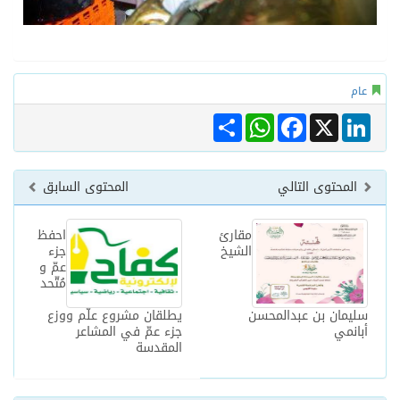
عام
Share
WhatsApp
Facebook
LinkedIn
X
المحتوى التالي
المحتوى السابق
مقارئ
احفظ
الشيخ
جزء
عمّ و
مُتّحد
سليمان بن عبدالمحسن
يطلقان مشروع علّم ووزع
أبانمي
جزء عمّ في المشاعر
المقدسة