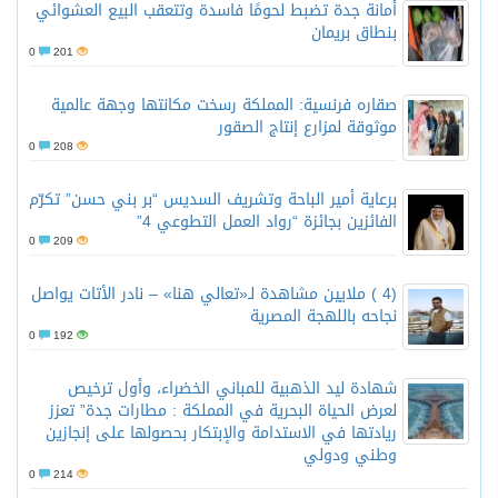
أمانة جدة تضبط لحومًا فاسدة وتتعقب البيع العشوائي
بنطاق بريمان
0
201
صقاره فرنسية: المملكة رسخت مكانتها وجهة عالمية
موثوقة لمزارع إنتاج الصقور
0
208
برعاية أمير الباحة وتشريف السديس “بر بني حسن” تكرّم
الفائزين بجائزة “رواد العمل التطوعي 4”
0
209
(4 ) ملايين مشاهدة لـ«تعالي هنا» – نادر الأتات يواصل
نجاحه باللهجة المصرية
0
192
شهادة ليد الذهبية للمباني الخضراء، وأول ترخيص
لعرض الحياة البحرية في المملكة : مطارات جدة” تعزز
ريادتها في الاستدامة والإبتكار بحصولها على إنجازين
وطني ودولي
0
214