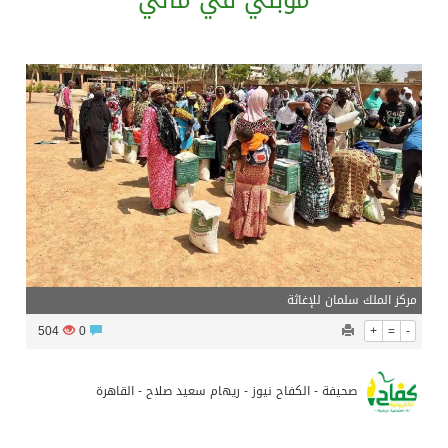
موبتي في مالي
بدعم مغربي: مدرسة صيفية في القدس تمزج الحرف التقليدية بالذكاء الاصطناعي
الرئيس عبد الفتاح السيسى يستقبل ملك البحرين
تشغيل قطاري 809 / 810 علي خط( شربين / قلين ) بكامل بجمهورية مصر العربيةجداولها خلال يومي 6 – 7 أغسطس الجاري
مركز الملك سلمان للإغاثة يضع حجر الأساس لمشروع بناء وإعادة تأهيل 13 مدرسة في محافظتي لحج والضالع
مركز الملك سلمان للإغاثة
504
0
+
=
-
صحيفة - الكفاح نيوز - ريهام سعيد صلاح - القاهرة