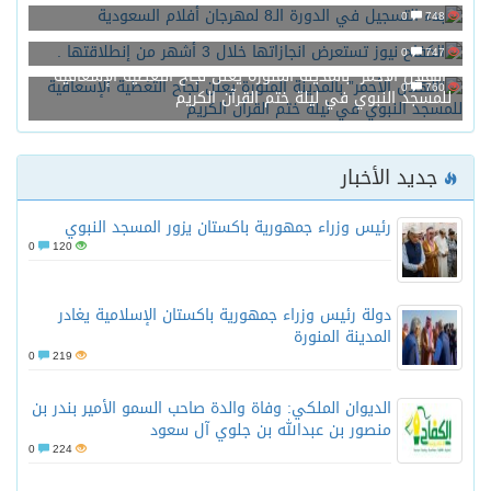
0
748
الكفاح نيوز تستعرض انجازاتها خلال 3 أشهر من إنطلاقتها .
0
747
“الهلال الأحمر” بالمدينة المنورة يعلن نجاح التغطية الإسعافية
0
760
للمسجد النبوي في ليلة ختم القرآن الكريم
جديد الأخبار
رئيس وزراء جمهورية باكستان يزور المسجد النبوي
0
120
دولة رئيس وزراء جمهورية باكستان الإسلامية يغادر
المدينة المنورة
0
219
الديوان الملكي: وفاة والدة صاحب السمو الأمير بندر بن
منصور بن عبدالله بن جلوي آل سعود
0
224