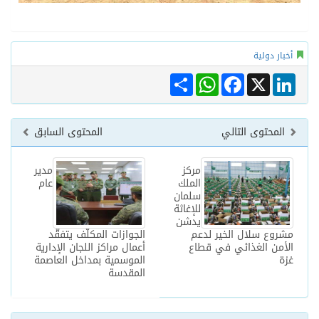
أخبار دولية
Share
WhatsApp
Facebook
LinkedIn
X
المحتوى التالي
المحتوى السابق
مركز
مدير
الملك
عام
سلمان
للإغاثة
يدشن
مشروع سلال الخير لدعم
الجوازات المكلّف يتفقّد
الأمن الغذائي في قطاع
أعمال مراكز اللجان الإدارية
غزة
الموسمية بمداخل العاصمة
المقدسة