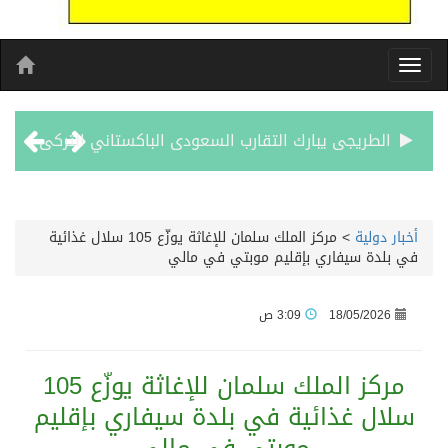
الطريجى يبارك التقارب السعودى الباكستاني التركى
مشوار العمر يبدا من لبنان
أخبار دولية
>
مركز الملك سلمان للإغاثة يوزّع 105 سلال غذائية
الأحد المقبل.. “دورينا غير” يجمع نجوم الكرة السعودية وتقنيات التحليل المتقدم
في بلدة سيفاري بإقليم موبتي في مالي
الكويت تدين وتستنكر اعتداءات ميليشيا الحوثي على منطقة نجران: انتهاك صارخ لسيادة السعودية وسلامة أراضيها
18/05/2026
3:09 ص
بيان مشترك لقمة مكة المكرمة للدفاع المشترك بين المملكة العربية السعودية والجمهورية التركية وجمهورية باكستان الإسلامية
مركز الملك سلمان للإغاثة يوزّع 105
سلال غذائية في بلدة سيفاري بإقليم
الفيفا – يعتذر عن آلية إدارة مقترح الحقوق التجارية لكأس العالم ويؤكد مراجعة الإجراءات