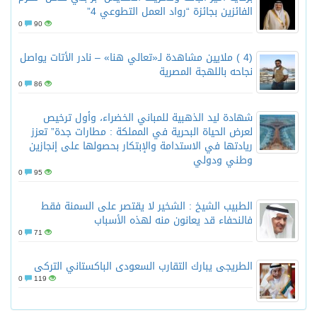
الفائزين بجائزة “رواد العمل التطوعي 4”
0
90
(4 ) ملايين مشاهدة لـ«تعالي هنا» – نادر الأتات يواصل
نجاحه باللهجة المصرية
0
86
شهادة ليد الذهبية للمباني الخضراء، وأول ترخيص
لعرض الحياة البحرية في المملكة : مطارات جدة” تعزز
ريادتها في الاستدامة والإبتكار بحصولها على إنجازين
وطني ودولي
0
95
الطبيب الشيخ : الشخير لا يقتصر على السمنة فقط
فالنحفاء قد يعانون منه لهذه الأسباب
0
71
الطريجى يبارك التقارب السعودى الباكستاني التركى
0
119