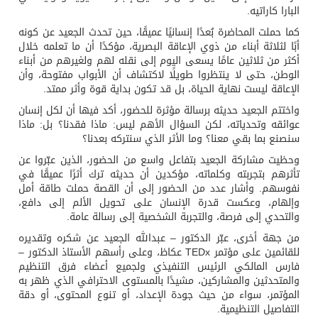
البارا كاراتيه.
كما حملت المحاضرة بُعدًا إنسانيًا عميقًا، حين تحدث الجعيد عن كونه
أبًا لثلاثة أبناء من ذوي الإعاقة البصرية، مؤكدًا أن ما تعلمه خلال
أكثر من ثلاثين عامًا يسعى اليوم إلى نقله لهم ولغيرهم من أبناء
الوطن، حتى لا ينتظروا طويلًا لاكتشاف أن الأبواب مفتوحة، وأن
الإعاقة ليست نهاية الحياة، بل قد تكون بداية قوة وأثر ممتد.
واختتم الجعيد حديثه برسالة مؤثرة للحضور، أكد فيها أن لكل إنسان
عوائقه وتحدياته، لكن السؤال الأهم ليس: ماذا فقدنا؟ بل: ماذا
سنصنع بما بقي معنا؟ وما الأثر الذي سنتركه بعدنا؟
وحظيت مشاركة الجعيد بتفاعل واسع من الحضور، الذين عبّروا عن
تأثرهم بتجربته وكلماته، مؤكدين أن حديثه ترك أثرًا عميقًا في
نفوسهم. وأشار عدد من الحضور إلى أن القصة حملت طاقة أمل
وإلهام، وعكست قدرة الإنسان على تحويل الألم إلى دافع،
والتحدي إلى فرصة، والتجربة الشخصية إلى رسالة عامة.
من جهة أخرى، عبّر الدكتور – عبدالله الجعيد عن شكره وتقديره
للقائمين على مؤتمر TEDx عكاظ، وعلى رأسهم الأستاذ الدكتور –
فارس المالكي الرئيس التنفيذي ولجميع أعضاء فرق التنظيم
والمتحدثين والمشاركين، مشيدًا بالمستوى الاحترافي الذي ظهر به
المؤتمر، سواء من حيث جودة الإعداد، أو تنوع المحتوى، أو دقة
التفاصيل التنظيمية.