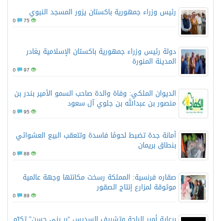
رئيس وزراء جمهورية باكستان يزور المسجد النبوي
0
75
دولة رئيس وزراء جمهورية باكستان الإسلامية يغادر
المدينة المنورة
0
97
الديوان الملكي: وفاة والدة صاحب السمو الأمير بندر بن
منصور بن عبدالله بن جلوي آل سعود
0
95
أمانة جدة تضبط لحومًا فاسدة وتتعقب البيع العشوائي
بنطاق بريمان
0
88
صقاره فرنسية: المملكة رسخت مكانتها وجهة عالمية
موثوقة لمزارع إنتاج الصقور
0
89
برعاية أمير الباحة وتشريف السديس “بر بني حسن” تكرّم