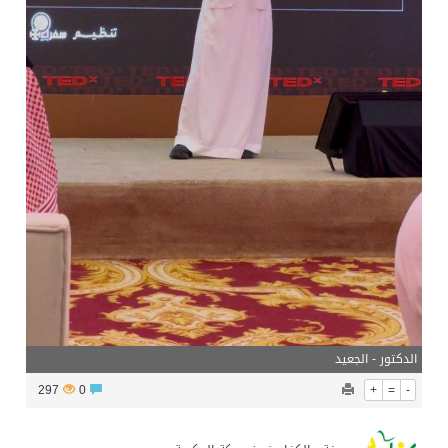
الدكتور - الجعيد
297
0
+
=
-