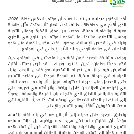
صحيفة - الكفاح نيوز - مكة المكرمة
أكد الدكتور عبدالله بن ثلاب الجعيد أن مؤتمر تيدكس عكاظ 2026،
الذي أُقيم في محافظة الطائف تحت شعار “أثر يمتد”، مثّل ظاهرة
معرفية وإلهامية مميزة، جمعت بين عمق الفكرة وجمال التجربة
وحسن التنظيم، مشيدًا بما شهده المؤتمر من تنوع في الطرح،
وثراء في القصص الإنسانية، وحضور لافت يعكس أهمية مثل هذه
المنصات في صناعة الوعي وبناء الأثر الإيجابي في المجتمع.
وجاءت مشاركة الجعيد ضمن نخبة من المتحدثين في المؤتمر، حيث
قدّم حديثًا بعنوان: “حين لا ترى بعينك… قد ترى بحياتك أكثر”،
استعرض فيه جانبًا من تجربته الشخصية مع فقدان البصر، وترك
الدراسة في مرحلة مبكرة، ثم العودة مجددًا إلى مقاعد التعليم
حتى الحصول على درجة الدكتوراه، مرورًا بأثر والده ـ رحمه الله ـ
في إخراجه من العزلة من خلال الرياضة، وأثر أخته في تعريفه على
التقنية والبرنامج الناطق الذي فتح له باب القراءة والمعرفة، وصولًا
إلى استخدام الذكاء الاصطناعي بوصفه امتدادًا حديثًا للتقنية التي
منحت المكفوفين آفاقًا أوسع للتعلم والإبداع.
وتطرق الجعيد خلال حديثه إلى أثر الرياضة في بناء ثقته بنفسه،
مؤكدًا أن الكاراتيه لم تكن مجرد لعبة رياضية، بل كانت مساحة
للتفريغ النفسي والانضباط واكتشاف القدرات، قبل أن تمتد هذه
الرحلة لاحقًا إلى تمثيل الوطن وتحقيق إنجازات آسيوية ودولية في