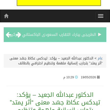
الطريجى يبارك التقارب السعودى الباكستاني التركى
مشوار العمر يبدا من لبنان
الأحد المقبل.. “دورينا غير” يجمع نجوم الكرة السعودية وتقنيات التحليل المتقدم
عام
>
الدكتور عبدالله الجعيد – يؤكد: تيدكس عكاظ جسّد معنى
“أثر يمتد” بتجارب إنسانية ملهمة وتنظيم احترافي بالطائف
الكويت تدين وتستنكر اعتداءات ميليشيا الحوثي على منطقة نجران: انتهاك صارخ لسيادة السعودية وسلامة أراضيها
19/05/2026
10:29 م
بيان مشترك لقمة مكة المكرمة للدفاع المشترك بين المملكة العربية السعودية والجمهورية التركية وجمهورية باكستان الإسلامية
الدكتور عبدالله الجعيد – يؤكد:
الفيفا – يعتذر عن آلية إدارة مقترح الحقوق التجارية لكأس العالم ويؤكد مراجعة الإجراءات
تيدكس عكاظ جسّد معنى “أثر يمتد”
بدعم مغربي: مدرسة صيفية في القدس تمزج الحرف التقليدية بالذكاء الاصطناعي