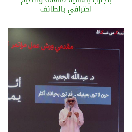
بتجارب إنسانية ملهمة وتنظيم
احترافي بالطائف
الرئيس عبد الفتاح السيسى يستقبل ملك البحرين
تشغيل قطاري 809 / 810 علي خط( شربين / قلين ) بكامل بجمهورية مصر العربيةجداولها خلال يومي 6 – 7 أغسطس الجاري
مركز الملك سلمان للإغاثة يضع حجر الأساس لمشروع بناء وإعادة تأهيل 13 مدرسة في محافظتي لحج والضالع