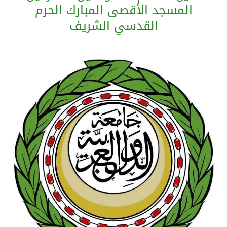
المسجد الأقصى المبارك الحرم
القدسي الشريف
بيان مشترك لقمة مكة المكرمة للدفاع المشترك بين المملكة العربية السعودية والجمهورية التركية وجمهورية باكستان الإسلامية
الفيفا – يعتذر عن آلية إدارة مقترح الحقوق التجارية لكأس العالم ويؤكد مراجعة الإجراءات
بدعم مغربي: مدرسة صيفية في القدس تمزج الحرف التقليدية بالذكاء الاصطناعي
الرئيس عبد الفتاح السيسى يستقبل ملك البحرين