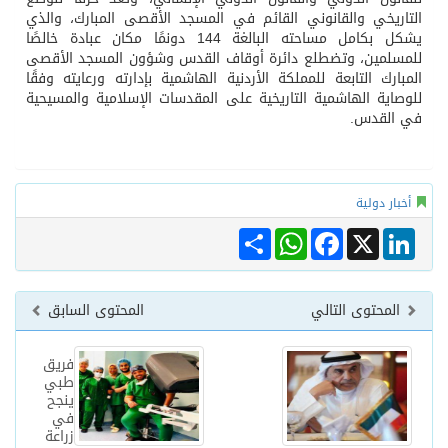
التاريخي والقانوني القائم في المسجد الأقصى المبارك، والذي
يشكل بكامل مساحته البالغة 144 دونمًا مكان عبادة خالصًا
للمسلمين، وتضطلع دائرة أوقاف القدس وشؤون المسجد الأقصى
المبارك التابعة للمملكة الأردنية الهاشمية بإدارته ورعايته وفقًا
للوصاية الهاشمية التاريخية على المقدسات الإسلامية والمسيحية
في القدس.
أخبار دولية
Share
WhatsApp
Facebook
LinkedIn
X
المحتوى التالي
المحتوى السابق
فريق
طبي
ينجح
في
زراعة