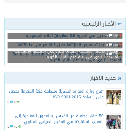
الأخبار الرئيسية
بدء التسجيل في الدورة الـ8 لمهرجان أفلام السعودية
0
759
الكفاح نيوز تستعرض انجازاتها خلال 3 أشهر من إنطلاقتها .
0
759
“الهلال الأحمر” بالمدينة المنورة يعلن نجاح التغطية الإسعافية
0
772
للمسجد النبوي في ليلة ختم القرآن الكريم
جديد الأخبار
“فرع وزارة الموارد البشرية بمنطقة مكة المكرمة يحصل
على شهادة ISO 9001:2015 “
0
2
50 طفلا وطفلة من القدس يستعدون للمغادرة إلى
المغرب للمشاركة في المخيم الصيفي السنوي
0
49