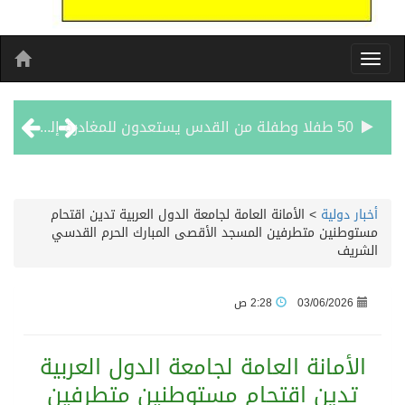
50 طفلا وطفلة من القدس يستعدون للمغادرة إلى المغرب للمشاركة في المخيم الصيفي السنوي
31 رياضياً يمثلون سورية في ثماني ألعاب بـ”متوسطية تارانتو 2026″
أخبار دولية
>
الأمانة العامة لجامعة الدول العربية تدين اقتحام
مستوطنين متطرفين المسجد الأقصى المبارك الحرم القدسي
الطريجى يبارك التقارب السعودى الباكستاني التركى
الشريف
مشوار العمر يبدا من لبنان
03/06/2026
2:28 ص
الأحد المقبل.. “دورينا غير” يجمع نجوم الكرة السعودية وتقنيات التحليل المتقدم
الأمانة العامة لجامعة الدول العربية
تدين اقتحام مستوطنين متطرفين
الكويت تدين وتستنكر اعتداءات ميليشيا الحوثي على منطقة نجران: انتهاك صارخ لسيادة السعودية وسلامة أراضيها