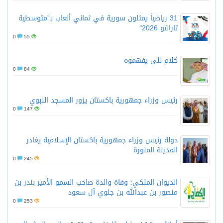
31 رياضياً يمثلون سورية في ثماني ألعاب بـ”متوسطية
تارانتو 2026″
0
55
كلام للى يفهموه
0
84
رئيس وزراء جمهورية باكستان يزور المسجد النبوي
0
147
دولة رئيس وزراء جمهورية باكستان الإسلامية يغادر
المدينة المنورة
0
245
الديوان الملكي: وفاة والدة صاحب السمو الأمير بندر بن
منصور بن عبدالله بن جلوي آل سعود
0
253