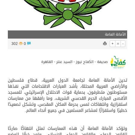
الأمانة العامة
302
0
+
=
-
صحيفة - الكفاح نيوز - السيد عنتر - القاهرة
​تدين الأمانة العامة لجامعة الدول العربية، قطاع فلسطين
والأراضي العربية المحتلة، بأشد العبارات الاقتحامات التي نفذها
مستوطنون متطرفون، بحماية قوات الاحتلال الإسرائيلي، للمسجد
الأقصى المبارك الحرم القدسي الشريف، وما رافقها من ممارسات
استفزازية وانتهاكات تمس بحرمة المكان المقدس، وتشكل تصعيدًا
خطيرًا واستفزازًا لمشاعر المسلمين في جميع أنحاء العالم.
وتؤكد الأمانة العامة أن هذه الممارسات تمثل انتهاكًا صارخًا
للقانون الدولي والقانون الدولي الإنساني، وتعد خرقًا للوضع