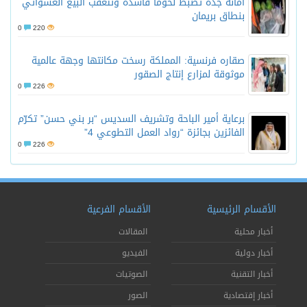
أمانة جدة تضبط لحومًا فاسدة وتتعقب البيع العشوائي
بنطاق بريمان
0
220
صقاره فرنسية: المملكة رسخت مكانتها وجهة عالمية
موثوقة لمزارع إنتاج الصقور
0
226
برعاية أمير الباحة وتشريف السديس “بر بني حسن” تكرّم
الفائزين بجائزة “رواد العمل التطوعي 4”
0
226
الأقسام الرئيسية
الأقسام الفرعية
أخبار محلية
المقالات
أخبار دولية
الفيديو
أخبار التقنية
الصوتيات
أخبار إقتصادية
الصور