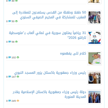
0
30
50 طفلا وطفلة من القدس يستعدون للمغادرة إلى
المغرب للمشاركة في المخيم الصيفي السنوي
0
50
31 رياضياً يمثلون سورية في ثماني ألعاب بـ”متوسطية
تارانتو 2026″
0
56
كلام للى يفهموه
0
102
رئيس وزراء جمهورية باكستان يزور المسجد النبوي
0
147
دولة رئيس وزراء جمهورية باكستان الإسلامية يغادر
المدينة المنورة
0
245