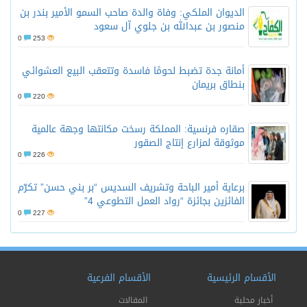
الديوان الملكي: وفاة والدة صاحب السمو الأمير بندر بن
منصور بن عبدالله بن جلوي آل سعود
0
253
أمانة جدة تضبط لحومًا فاسدة وتتعقب البيع العشوائي
بنطاق بريمان
0
220
صقاره فرنسية: المملكة رسخت مكانتها وجهة عالمية
موثوقة لمزارع إنتاج الصقور
0
226
برعاية أمير الباحة وتشريف السديس “بر بني حسن” تكرّم
الفائزين بجائزة “رواد العمل التطوعي 4”
0
227
الأقسام الرئيسية
الأقسام الفرعية
أخبار محلية
المقالات