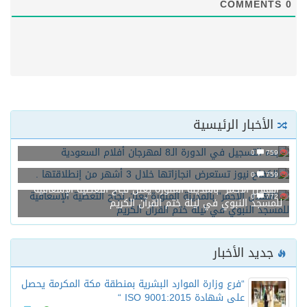
COMMENTS
0
الأخبار الرئيسية
بدء التسجيل في الدورة الـ8 لمهرجان أفلام السعودية
0
759
الكفاح نيوز تستعرض انجازاتها خلال 3 أشهر من إنطلاقتها .
0
759
“الهلال الأحمر” بالمدينة المنورة يعلن نجاح التغطية الإسعافية
0
772
للمسجد النبوي في ليلة ختم القرآن الكريم
جديد الأخبار
“فرع وزارة الموارد البشرية بمنطقة مكة المكرمة يحصل
على شهادة ISO 9001:2015 “