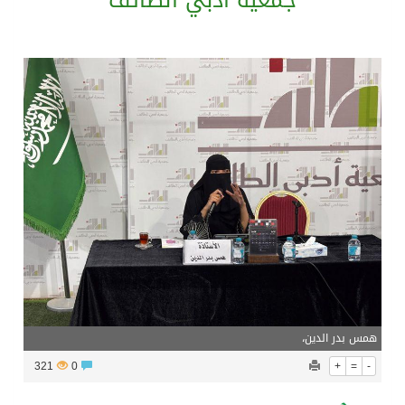
جمعية أدبي الطائف
بيان مشترك لقمة مكة المكرمة للدفاع المشترك بين المملكة العربية السعودية والجمهورية التركية وجمهورية باكستان الإسلامية
الفيفا – يعتذر عن آلية إدارة مقترح الحقوق التجارية لكأس العالم ويؤكد مراجعة الإجراءات
بدعم مغربي: مدرسة صيفية في القدس تمزج الحرف التقليدية بالذكاء الاصطناعي
الرئيس عبد الفتاح السيسى يستقبل ملك البحرين
همس بدر الدين،
321
0
+
=
-