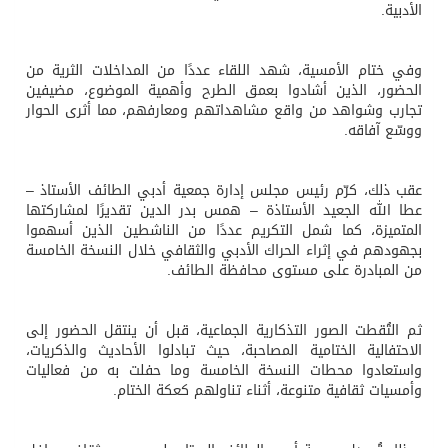
الأدبية.
وفي ختام الأمسية، شهد اللقاء عددًا من المداخلات الثرية من
الحضور، الذين أشادوا بعمق الطرح وأهمية الموضوع، مضيفين
تجارب وشواهد من واقع مشاهداتهم ومعارفهم، مما أثرى الحوار
ووسّع آفاقه.
عقب ذلك، كرّم رئيس مجلس إدارة جمعية أدبي الطائف الأستاذ –
عطا الله الجعيد الأستاذة – همس بدر الدين تقديرًا لمشاركتها
المتميزة، كما شمل التكريم عددًا من الناشطين الذين أسهموا
بجهودهم في إثراء الحراك الأدبي والثقافي خلال النسخة الخامسة
من المبادرة على مستوى محافظة الطائف.
ثم التُقطت الصور التذكارية الجماعية، قبل أن ينتقل الحضور إلى
الاحتفالية الختامية المصاحبة، حيث تبادلوا الأحاديث والذكريات،
واستعادوا محطات النسخة الخامسة وما حفلت به من فعاليات
وأمسيات ثقافية متنوعة، أثناء تناولهم كعكة الختام.