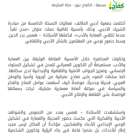
صحيفة - الكفاح نيوز - مكة المكرمة
أختتمت جمعية أدبي الطائف، فعاليات النسخة الخامسة من مبادرة
الشريك الأدبي، وذلك بأمسية ثقافية حملت عنوان «مدن تقرأ..
عندما تلتقي العمارة بالأدب»، قدّمتها الأستاذة – همس بدر الدين،
وسط حضورٍ نوعي من المهتمين بالشأن الأدبي والثقافي.
وتناولت المحاضِرة خلال الأمسية العلاقة الوثيقة بين العمارة
والأدب، مستعرضةً أثر التكوين العمراني للمدن في تشكيل السلوك
الإنساني، وتعزيز الجوانب الأمنية والثقافية والإبداعية لدى سكانها.
كما سلطت الضوء على نماذج عمرانية من أوروبا وآسيا والوطن
العربي، قديمًا وحديثًا، موضحةً كيف أسهمت عوامل المناخ والفكر
والسياسة في صياغة أنماط معمارية متباينة، تركت بصماتها
الواضحة على الثقافة والإنتاج الأدبي.
واستشهدت الأستاذة – همس بعدد من النصوص والشواهد
الأدبية والفكرية التي عكست حضور المدينة والعمارة في تشكيل
الوعي الإبداعي للأدباء والمفكرين، مؤكدةً أن المكان ليس مجرد
إطار للأحداث، بل عنصرا فاعلا في بناء الرؤية وتكوين الشخصية