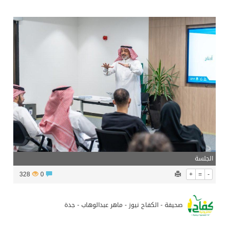
مركز الملك سلمان للإغاثة يضع حجر الأساس لمشروع بناء وإعادة تأهيل 13 مدرسة في محافظتي لحج والضالع
نادي سباقات الخيل يوقّع اتفاقية رعاية مع تطبيق ميدان
الهولندي مارينو بوستش يخلف يايسله في تدريب الاهلي
بين البحر والترفيه والثقافة والتسوق صيف جدة.. شواطئ رائعة وأنشطة متنوعة ووجهات تناسب كل الأذواق
الجلسة
328
0
+
=
-
صحيفة - الكفاح نيوز - ماهر عبدالوهاب - جدة