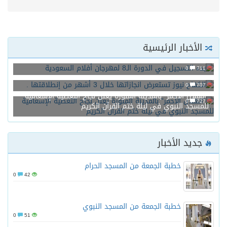
الأخبار الرئيسية
بدء التسجيل في الدورة الـ8 لمهرجان أفلام السعودية
0
711
الكفاح نيوز تستعرض انجازاتها خلال 3 أشهر من إنطلاقتها .
0
707
“الهلال الأحمر” بالمدينة المنورة يعلن نجاح التغطية الإسعافية
0
727
للمسجد النبوي في ليلة ختم القرآن الكريم
جديد الأخبار
خطبة الجمعة من المسجد الحرام
0
42
خطبة الجمعة من المسجد النبوي
0
51