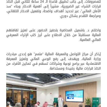
للمصروفات، إلى جانب تطبيق قاعدة الـ 24 ساعة للتأني قبل اتخاذ
قرارات الشراء غير الضرورية، مشيراً إلى أهمية الادخار وبناء “سد
الأمان المالي”، عبر تحديد أهداف واضحة، وتفعيل الادخار التلقائي،
ومراجعة التقدم بشكل دوري.
واختتم د. باشميل المحاضرة بتحفيز الحضور على تعزيز ثقافتهم
المالية مستقبلاً من خلال الاطلاع على أبرز كتب الإثراء المعرفي
المالي العالمية.
يُذكر أن مركز التواصل والمعرفة المالية “متمم” هو إحدى مبادرات
وزارة المالية، ويهدف إلى رفع الوعي المالي وتعزيز المعرفة
الاقتصادية عبر برامج نوعية وشراكات تسهم في تمكين الأفراد من
اتخاذ قرارات مالية رشيدة ومستدامة.