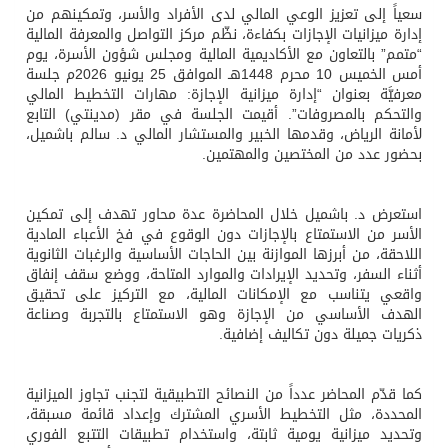
سعياً إلى تعزيز الوعي المالي لدى الأفراد والأسر، وتمكينهم من
إدارة ميزانيات الإجازات بكفاءة، نظّم مركز التواصل والمعرفة المالية
“متمم” بالتعاون مع الأكاديمية المالية ومجلس شؤون الأسرة، يوم
أمس الخميس 10 محرم 1448هـ الموافق 25 يونيو 2026م جلسة
معرفيَّة بعنوان “إدارة ميزانية الإجازة: مهارات التخطيط المالي
والتحكم بالمصروفات”. أقيمت الجلسة في مقر (مدينتي) التابع
لأمانة الرياض، وقدمها الخبير والمستشار المالي د. سالم باشميل،
بحضور عدد من المختصين والمهتمين.
استعرض د. باشميل خلال المحاضرة عدة محاور تهدف إلى تمكين
الأسر من الاستمتاع بالإجازات دون الوقوع في فخ الأعباء المادية
اللاحقة، من أبرزها الموازنة بين الحاجات الأساسية والرغبات الثانوية
أثناء السفر، وتحديد الإيرادات والموارد المتاحة، ووضع سقف إنفاق
واقعي يتناسب مع الإمكانات المالية، مع التركيز على تحقيق
الهدف الأساسي من الإجازة وهو الاستمتاع بالتجربة وصناعة
ذكريات جميلة دون تكاليف إضافية.
كما قدّم المحاضر عدداً من النصائح التطبيقية لتجنب تجاوز الميزانية
المحددة، مثل التخطيط الأسري المشترك وإعداد قائمة مسبقة،
وتحديد ميزانية يومية ثابتة، واستخدام تطبيقات التتبع الفوري