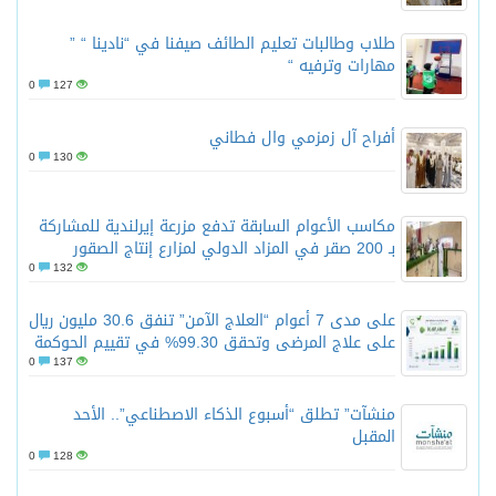
طلاب وطالبات تعليم الطائف صيفنا في “نادينا “ ”
مهارات وترفيه “
0
127
أفراح آل زمزمي وال فطاني
0
130
مكاسب الأعوام السابقة تدفع مزرعة إيرلندية للمشاركة
بـ 200 صقر في المزاد الدولي لمزارع إنتاج الصقور
0
132
على مدى 7 أعوام “العلاج الآمن” تنفق 30.6 مليون ريال
على علاج المرضى وتحقق 99.30% في تقييم الحوكمة
0
137
منشآت” تطلق “أسبوع الذكاء الاصطناعي”.. الأحد
المقبل
0
128