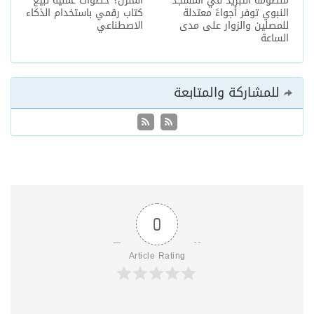
منظومة التبريد في المسجد
المنزل؟ خطوات عملية لبيع
النبوي توفر أجواءً معتدلة
كتاب رقمي باستخدام الذكاء
للمصلين والزوار على مدى
الاصطناعي
الساعة
للمشاركة والمتابعة
0
Article Rating