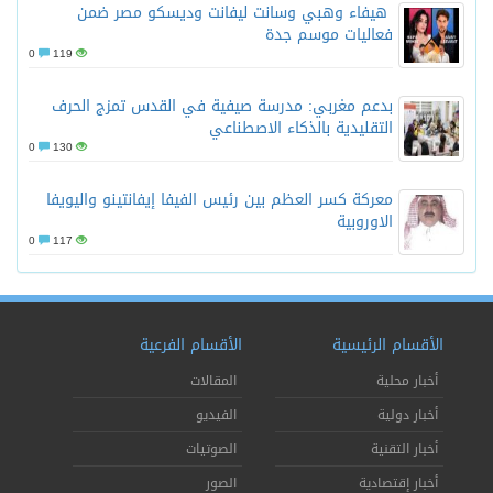
هيفاء وهبي وسانت ليفانت وديسكو مصر ضمن
فعاليات موسم جدة
0
119
بدعم مغربي: مدرسة صيفية في القدس تمزج الحرف
التقليدية بالذكاء الاصطناعي
0
130
معركة كسر العظم بين رئيس الفيفا إيفانتينو واليويفا
الاوروبية
0
117
الأقسام الرئيسية
الأقسام الفرعية
أخبار محلية
المقالات
أخبار دولية
الفيديو
أخبار التقنية
الصوتيات
أخبار إقتصادية
الصور