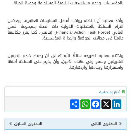
بالمؤسسات، ودعم مستهدفات التنمية المستدامة وجودة الحياة.
وأكد معاليه أن النظام يواكب أفضل الممارسات العالمية، ويعكس
التزام المملكة بالمتطلبات الدولية ذات الصلة بمجموعة العمل
المالي (Financial Action Task Force) (فاتف)، كما يعزز مكانتها
عالميًا في مجالات الحوكمة والإدارة المؤسسية.
واختتم معاليه تصريحه سائلًا الله تعالى أن يحفظ خادم الحرمين
الشريفين وسمو ولي عهده الأمين، وأن يديم على المملكة أمنها
واستقرارها ورخاءها وازدهارها.
أخبار إقتصادية
Share
WhatsApp
Facebook
LinkedIn
X
المحتوى التالي
المحتوى السابق