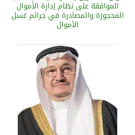
الموافقة على نظام إدارة الأموال
المحجوزة والمصادرة في جرائم غسل
تشغيل قطاري 809 / 810 علي خط( شربين / قلين ) بكامل بجمهورية مصر العربيةجداولها خلال يومي 6 – 7 أغسطس الجاري
الأموال
مركز الملك سلمان للإغاثة يضع حجر الأساس لمشروع بناء وإعادة تأهيل 13 مدرسة في محافظتي لحج والضالع
نادي سباقات الخيل يوقّع اتفاقية رعاية مع تطبيق ميدان
الهولندي مارينو بوستش يخلف يايسله في تدريب الاهلي