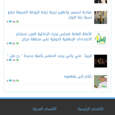
مبادرة تحسين وتطوير تجربة زيارة الروضة الشريفة ترفع
نسبة رضا الزوار
0
46
الأمانة العامة لمجلس وزراء الداخلية العرب تستنكر
الاعتداءات الإرهابية الحوثية على منطقة نجران
0
62
قريباً.. علي ياغي يجدد الحماس بأغنية جديدة ” رح ضل ”
0
75
كلام للى يفهموه
0
53
الأقسام الرئيسية
الأقسام الفرعية