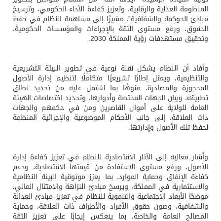
المنظومة العدلية والرقابية، وتعزيز كفاءة الأداء الحكومي، وترسيخ
مبادئ الحوكمة والشفافية”، مشيرًا إلى مساهمة النظام في حفظ
الحقوق، ورفع مستوى الثقة بالإجراءات والمؤسسات الحكومية،
وتحقيق مستهدفات رؤية المملكة 2030.
وأفاد أن النظام يشكل نقلة نوعية في تطوير البيئة التشريعية
والتنظيمية، ويمثل إطارًا تشريعيًا متكاملًا لتنظيم إدارة الأصول
المحجوزة والمصادرة، منوهًا بما اشتمل عليه من تحديد نطاق
تطبيقه، وبيان الجهات المختصة وأدوارها، وتحديد اختصاصات الهيئة
العامة للولاية على أموال القاصرين ومن في حكمهم والجهات
ذات العلاقة، إلى جانب الأحكام الموضوعية والإجرائية المنظمة
لحفظ تلك الأصول وإدارتها.
وأشار معاليه إلى الآثار الاقتصادية للنظام في تعزيز كفاءة إدارة
الأصول، ورفع مستوى الاستفادة من قيمتها الاقتصادية، ودعم
كفاءة الإنفاق وحماية الموارد، بما يعزز موثوقية البيئة النظامية
والاستثمارية في المملكة، ويرسخ مبادئ النزاهة والامتثال المالي،
موضحًا الأبعاد الاجتماعية والتنموية للنظام في تعزيز مبادئ العدالة
والشفافية، وصون حقوق الأفراد والأطراف ذات العلاقة، وحماية
المصالح العامة والخاصة، بما ينعكس إيجابًا على تعزيز الثقة