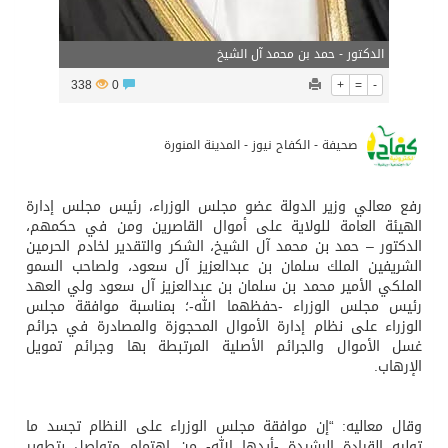
الدكتور - حمد بن محمد آل الشيخ
338
0
+
=
-
صحيفة - الكفاح نيوز - المدينة المنورة
رفع معالي وزير الدولة عضو مجلس الوزراء، رئيس مجلس إدارة
الهيئة العامة للولاية على أموال القاصرين ومن في حكمهم،
الدكتور – حمد بن محمد آل الشيخ، الشكر والتقدير لخادم الحرمين
الشريفين الملك سلمان بن عبدالعزيز آل سعود، ولصاحب السمو
الملكي الأمير محمد بن سلمان بن عبدالعزيز آل سعود ولي العهد
رئيس مجلس الوزراء -حفظهما الله-؛ بمناسبة موافقة مجلس
الوزراء على نظام إدارة الأموال المحجوزة والمصادرة في جرائم
غسل الأموال والجرائم الأصلية المرتبطة بها وجرائم تمويل
الإرهاب.
وقال معاليه: “إن موافقة مجلس الوزراء على النظام تجسد ما
توليه القيادة الرشيدة -أيدها الله- من اهتمام متواصل بتطوير