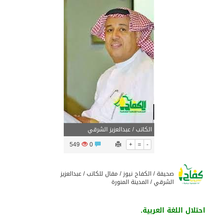
تشغيل قطاري 809 / 810 علي خط( شربين / قلين ) بكامل بجمهورية مصر العربيةجداولها خلال يومي 6 – 7 أغسطس الجاري
مركز الملك سلمان للإغاثة يضع حجر الأساس لمشروع بناء وإعادة تأهيل 13 مدرسة في محافظتي لحج والضالع
نادي سباقات الخيل يوقّع اتفاقية رعاية مع تطبيق ميدان
الهولندي مارينو بوستش يخلف يايسله في تدريب الاهلي
الكاتب / عبدالعزيز الشرقي
549
0
+
=
-
صحيفة / الكفاح نيوز / مقال للكاتب / عبدالعزيز
الشرقي / المدينة المنورة
احتلال اللغة العربية.