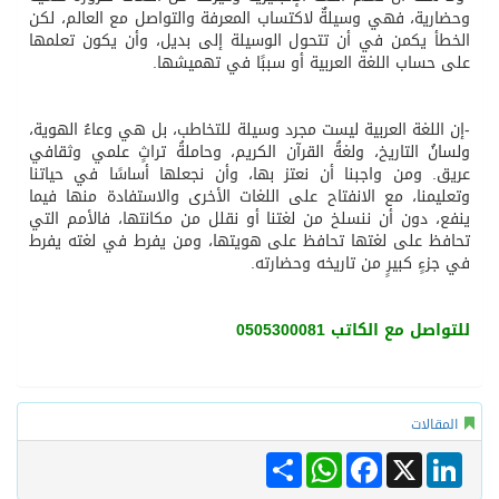
وحضارية، فهي وسيلةٌ لاكتساب المعرفة والتواصل مع العالم، لكن
الخطأ يكمن في أن تتحول الوسيلة إلى بديل، وأن يكون تعلمها
على حساب اللغة العربية أو سببًا في تهميشها.
-إن اللغة العربية ليست مجرد وسيلة للتخاطب، بل هي وعاءُ الهوية،
ولسانُ التاريخ، ولغةُ القرآن الكريم، وحاملةُ تراثٍ علمي وثقافي
عريق. ومن واجبنا أن نعتز بها، وأن نجعلها أساسًا في حياتنا
وتعليمنا، مع الانفتاح على اللغات الأخرى والاستفادة منها فيما
ينفع، دون أن ننسلخ من لغتنا أو نقلل من مكانتها، فالأمم التي
تحافظ على لغتها تحافظ على هويتها، ومن يفرط في لغته يفرط
في جزءٍ كبيرٍ من تاريخه وحضارته.
للتواصل مع الكاتب 0505300081
المقالات
Share
WhatsApp
Facebook
LinkedIn
X