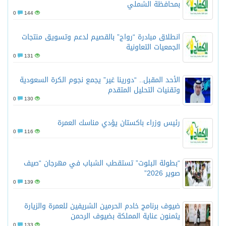
بمحافظة الشملي
0
144
انطلاق مبادرة “رواج” بالقصيم لدعم وتسويق منتجات
الجمعيات التعاونية
0
131
الأحد المقبل.. “دورينا غير” يجمع نجوم الكرة السعودية
وتقنيات التحليل المتقدم
0
130
رئيس وزراء باكستان يؤدي مناسك العمرة
0
116
“بطولة البلوت” تستقطب الشباب في مهرجان “صيف
صوير 2026”
0
139
ضيوف برنامج خادم الحرمين الشريفين للعمرة والزيارة
يثمنون عناية المملكة بضيوف الرحمن
0
133