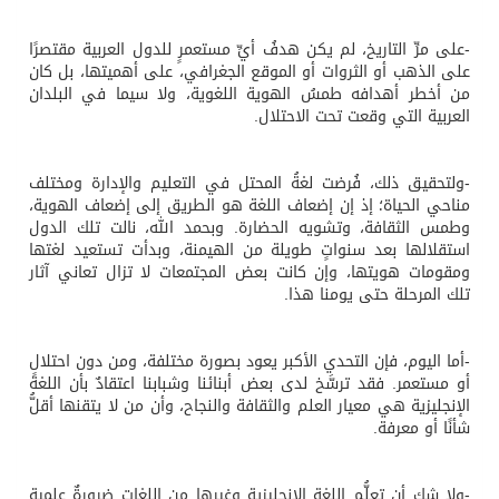
-على مرِّ التاريخ، لم يكن هدفُ أيِّ مستعمرٍ للدول العربية مقتصرًا
على الذهب أو الثروات أو الموقع الجغرافي، على أهميتها، بل كان
من أخطر أهدافه طمسُ الهوية اللغوية، ولا سيما في البلدان
العربية التي وقعت تحت الاحتلال.
-ولتحقيق ذلك، فُرضت لغةُ المحتل في التعليم والإدارة ومختلف
مناحي الحياة؛ إذ إن إضعاف اللغة هو الطريق إلى إضعاف الهوية،
وطمس الثقافة، وتشويه الحضارة. وبحمد الله، نالت تلك الدول
استقلالها بعد سنواتٍ طويلة من الهيمنة، وبدأت تستعيد لغتها
ومقومات هويتها، وإن كانت بعض المجتمعات لا تزال تعاني آثار
تلك المرحلة حتى يومنا هذا.
-أما اليوم، فإن التحدي الأكبر يعود بصورة مختلفة، ومن دون احتلالٍ
أو مستعمر. فقد ترسَّخ لدى بعض أبنائنا وشبابنا اعتقادٌ بأن اللغة
الإنجليزية هي معيار العلم والثقافة والنجاح، وأن من لا يتقنها أقلُّ
شأنًا أو معرفة.
-ولا شك أن تعلُّم اللغة الإنجليزية وغيرها من اللغات ضرورةٌ علمية