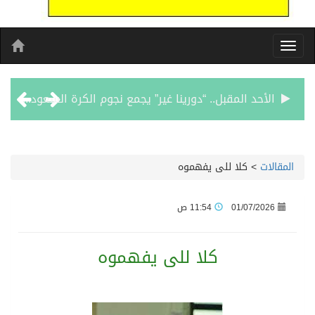
الأحد المقبل.. “دورينا غير” يجمع نجوم الكرة السعودية وتقنيات التحليل المتقدم
الكويت تدين وتستنكر اعتداءات ميليشيا الحوثي على منطقة نجران: انتهاك صارخ لسيادة السعودية وسلامة أراضيها
المقالات
>
كلا للى يفهموه
بيان مشترك لقمة مكة المكرمة للدفاع المشترك بين المملكة العربية السعودية والجمهورية التركية وجمهورية باكستان الإسلامية
01/07/2026
11:54 ص
الفيفا – يعتذر عن آلية إدارة مقترح الحقوق التجارية لكأس العالم ويؤكد مراجعة الإجراءات
كلا للى يفهموه
بدعم مغربي: مدرسة صيفية في القدس تمزج الحرف التقليدية بالذكاء الاصطناعي
الرئيس عبد الفتاح السيسى يستقبل ملك البحرين