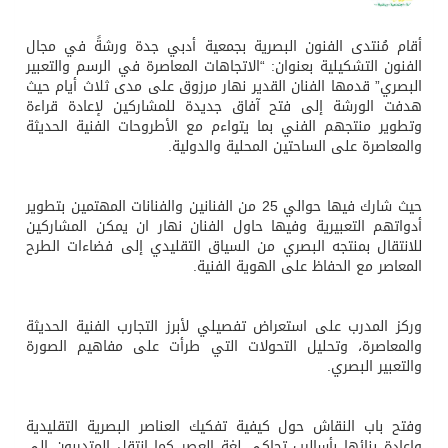
أقام مُنتدى الفنون البصرية بجمعية أدبي جدة ورشةً في مجال
الفنون التشكيلية بعنوان: “الاتجاهات المعاصرة في الرسم والتعبير
البصري” قدمها الفنان القدير نهار مرزوق على مدى ثلاث أيام حيث
هدفت الورشة إلى فتح آفاق جديدة للمشاركين لإعادة قراءة
وتطوير منتجهم الفني بما يتواءم مع الأطروحات الفنية الحديثة
والمعاصرة على الساحتين المحلية والدولية.
حيث شارك فيها حوالي 25 من الفنانين والفنانات المهتمين بتطوير
أدواتهم التعبيرية وفيها حاول الفنان نهار ان يمكن المشاركين
للانتقال بمنتجه البصري من السياق التقليدي إلى فضاءات الطرح
المعاصر مع الحفاظ على الهوية الفنية.
وركز المدرب على استعراض تفصيلي لأبرز التجارب الفنية الحديثة
والمعاصرة، وتحليل التحولات التي طرأت على مفاهيم الصورة
والتعبير البصري.
وفتح باب النقاش حول كيفية تفكيك العناصر البصرية التقليدية
وإعادة بنائها بأساليب تحاكي لغة العصر كما انتقل المتدربون إلى