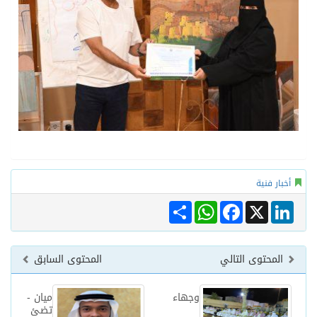
أخبار فنية
Share
WhatsApp
Facebook
LinkedIn
X
المحتوى التالي
المحتوى السابق
وجهاء
ميان -
تضئ