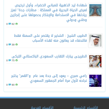
شهادة ليد الذهبية للمباني الخضراء، وأول ترخيص
لعرض الحياة البحرية في المملكة : مطارات جدة” تعزز
ريادتها في الاستدامة والإبتكار بحصولها على إنجازين
وطني ودولي
0
62
الطبيب الشيخ : الشخير لا يقتصر على السمنة فقط
فالنحفاء قد يعانون منه لهذه الأسباب
0
39
الطريجى يبارك التقارب السعودى الباكستاني التركى
0
75
رامي صبري – يعود إلى جدة بعد عام و”القمر” يختبر
نجاحه لأول مرة أمام الجمهور السعودي
0
90
الأقسام الرئيسية
الأقسام الفرعية