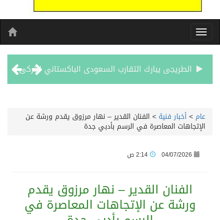
الطريجى يبارك التقارب السعودى الباكستاني التركى
مشوار العمر يبدا من لبنان
الأحد المقبل.. “دورينا غير” يجمع نجوم الكرة السعودية وتقنيات التحليل المتقدم
عام
>
أخبار فنية
>
الفنان القدير – نهار مرزوق يقدم ورشة عن
الإتجاهات المعاصرة في الرسم بأدبي جدة
الكويت تدين وتستنكر اعتداءات ميليشيا الحوثي على منطقة نجران: انتهاك صارخ لسيادة السعودية وسلامة أراضيها
04/07/2026
2:14 ص
بيان مشترك لقمة مكة المكرمة للدفاع المشترك بين المملكة العربية السعودية والجمهورية التركية وجمهورية باكستان الإسلامية
الفنان القدير – نهار مرزوق يقدم
الفيفا – يعتذر عن آلية إدارة مقترح الحقوق التجارية لكأس العالم ويؤكد مراجعة الإجراءات
ورشة عن الإتجاهات المعاصرة في
بدعم مغربي: مدرسة صيفية في القدس تمزج الحرف التقليدية بالذكاء الاصطناعي