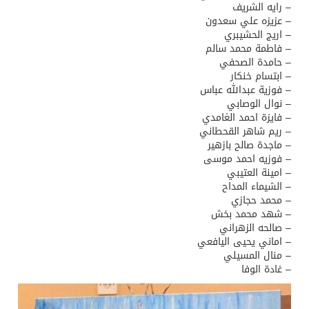
– رايه الشريف
– عزيزه علي سعدون
– اريج الحشيبري
– فاطمة محمد سالم
– حامدة الصحفي
– ابتسام خنكار
– فوزية عبدالله عباس
– نوال الوصابي
– فايزة احمد الغامدي
– ريم شاهر القحطاني
– ماجدة صالح بازهير
– فوزيه احمد موسى
– ⁠امينة العتيبي
– الشيماء المداح
– محمد حجازي
– شهد محمد بخش
– صالحه الزهراني
– اماني يحيى اليافعي
– منال المسيلي
– غادة الوفا