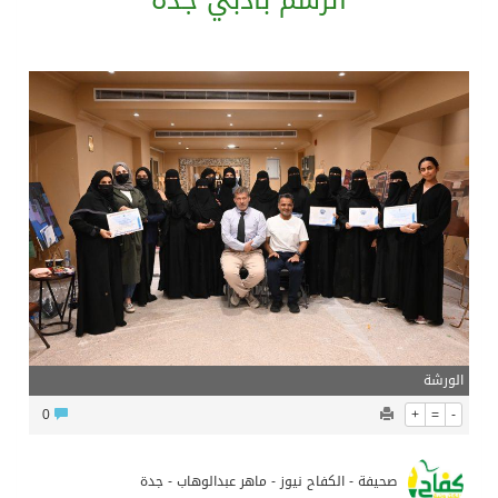
الرسم بأدبي جدة
الرئيس عبد الفتاح السيسى يستقبل ملك البحرين
تشغيل قطاري 809 / 810 علي خط( شربين / قلين ) بكامل بجمهورية مصر العربيةجداولها خلال يومي 6 – 7 أغسطس الجاري
مركز الملك سلمان للإغاثة يضع حجر الأساس لمشروع بناء وإعادة تأهيل 13 مدرسة في محافظتي لحج والضالع
الورشة
0
+
=
-
صحيفة - الكفاح نيوز - ماهر عبدالوهاب - جدة