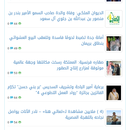
الديوان الملكي: وفاة والدة صاحب السمو الأمير بندر بن
منصور بن عبدالله بن جلوي آل سعود
0
44
أمانة جدة تضبط لحومًا فاسدة وتتعقب البيع العشوائي
بنطاق بريمان
0
49
صقاره فرنسية: المملكة رسخت مكانتها وجهة عالمية
موثوقة لمزارع إنتاج الصقور
0
53
برعاية أمير الباحة وتشريف السديس “بر بني حسن” تكرّم
الفائزين بجائزة “رواد العمل التطوعي 4”
0
64
(4 ) ملايين مشاهدة لـ«تعالي هنا» – نادر الأتات يواصل
نجاحه باللهجة المصرية
0
54