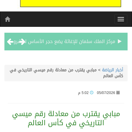
مركز الملك سلمان للإغاثة يضع حجر الأساس لمشروع بناء وإعادة تأهيل 13 مدرسة في محافظتي لحج والضالع
نادي سباقات الخيل يوقّع اتفاقية رعاية مع تطبيق ميدان
أخبار الرياضة
>
مبابي يقترب من معادلة رقم ميسي التاريخي في
كأس العالم
الهولندي مارينو بوستش يخلف يايسله في تدريب الاهلي
05/07/2026
5:02 م
بين البحر والترفيه والثقافة والتسوق صيف جدة.. شواطئ رائعة وأنشطة متنوعة ووجهات تناسب كل الأذواق
مبابي يقترب من معادلة رقم ميسي
جماهير نادي طرابزون تخرج لاستقبال النجم محمد صلاح
التاريخي في كأس العالم
الاحتفال بافتتاح “جناح سمو الشيخة فاطمة بنت مبارك لأمراض النساء والتوليد” في مستشفى المقاصد