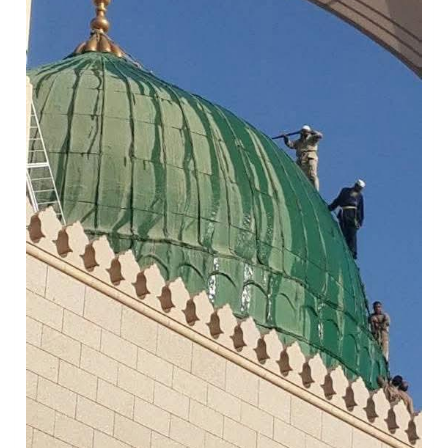
المدرب الكويتي – ماهر يدرب نادي جدة
سمو امير الكويت يتسلم رسالة خطية من سمو الامير محمد بن سلمان
ترامب: مضيق هرمز سيُفتح “قريباً جداً”.. وإلا ستتعرض إيران لـ”ضربة قوية للغاية”
مفتى جمهورية مصر العربية الوعي الديني الصحيح يصوغ شخصيةً قياديةً متوازنةً تجمع بين العلم والأخلاق والعمل