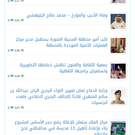
0
127
وفاة الأديب والمؤرخ – محمد صالح البليهشي
0
141
نائب أمير منطقة المدينة المنورة يستقبل مدير مركز
العمليات الأمنية الموحدة بالمنطقة
0
130
جمعية الثقافة والفنون تناقش خططها التطويرية
وتستعرض برامجها الثقافية
0
128
وزارة الدفاع تعلن تعيين اللواء البحري الركن عبدالله بن
سالم الشهري قائدًا للتحالف البحري الدفاعي متعدد
الجنسيات
0
147
مركز الملك سلمان للإغاثة يضع حجر الأساس لمشروع
بناء وإعادة تأهيل 13 مدرسة في محافظتي لحج
والضالع