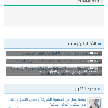
COMMENTS
0
الأخبار الرئيسية
بدء التسجيل في الدورة الـ8 لمهرجان أفلام السعودية
0
699
الكفاح نيوز تستعرض انجازاتها خلال 3 أشهر من إنطلاقتها .
0
695
“الهلال الأحمر” بالمدينة المنورة يعلن نجاح التغطية الإسعافية
0
710
للمسجد النبوي في ليلة ختم القرآن الكريم
جديد الأخبار
ورشتا عمل عن الكسوة الشريفة وخطي النسخ والثلث
في ملتقى “عرش الحرف”