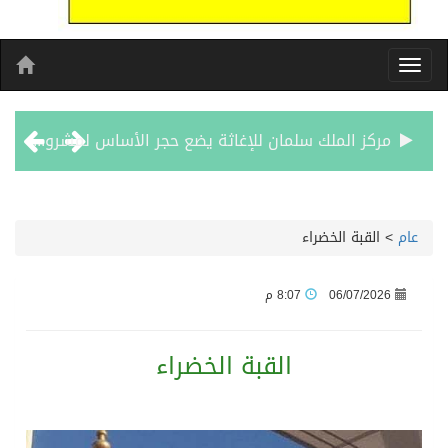
مركز الملك سلمان للإغاثة يضع حجر الأساس لمشروع بناء وإعادة تأهيل 13 مدرسة في محافظتي لحج والضالع
نادي سباقات الخيل يوقّع اتفاقية رعاية مع تطبيق ميدان
عام
>
القبة الخضراء
الهولندي مارينو بوستش يخلف يايسله في تدريب الاهلي
06/07/2026
8:07 م
بين البحر والترفيه والثقافة والتسوق صيف جدة.. شواطئ رائعة وأنشطة متنوعة ووجهات تناسب كل الأذواق
القبة الخضراء
جماهير نادي طرابزون تخرج لاستقبال النجم محمد صلاح
الاحتفال بافتتاح “جناح سمو الشيخة فاطمة بنت مبارك لأمراض النساء والتوليد” في مستشفى المقاصد