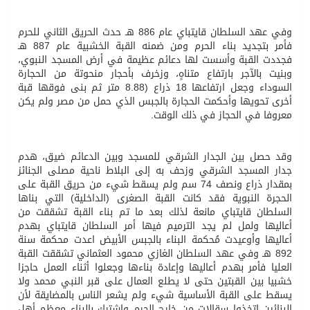
وفي عهد السلطان قايتباي عام 886 هـ حدث الحريق الثاني للحرم
فأمر بتجديد بناء الحرم ومن ضمنه القبة الخشبية عام 887 هـ
فجددت القبة وأسست لها دعائم عظيمة في أرض المسجد النبوي،
وبنيت بالآجر بارتفاع متناهٍ، وزخرف بأحجار منحوتة من الحجارة
السوداء وجعل ارتفاعها 18 ذراع (8.88 متر ثم بنى فوقها قبة
أخرى تحويها وأحكمت الحجارة بالجبس الذي حمل من مصر ولم يكن
معروفا في الحجاز في ذلك الوقت.
وقد حصل بين الجدار الشرقي للمسجد وبين الدعائم ضيق، هدم
جدار المسجد الشرقي وزحف به إلى البلاط ناحية مصلى الجنائز
بمقدار ذراع ونصف 74 سم ولم يسقط شيء من حريق القبة على
الحجرة النبوية فقد كانت القبة الصغرى (الداخلية) التي بناها
السلطان قايتباي مانعة لذلك بعد ما تم بناء القبة تشققت من
أعاليها ولمل لم يجد الترميم فيها أمر السلطان قايتباي بهدم
أعاليها وأوعيدت مُحكمة البناء بالجبس الأبيض اعدت محكمة سنة
892 هـ وفي عهد السلطان الغازي محمود العثماني تشققت القبة
العليا فأمر بهدم أعاليها وإعادة بناءها وجعلوا أثناء العمل حاجزا
خشبيا بين القبتين حتى لا يطلع العمال على قبر النبي محمد ولا
يسقط على القبة الأساسية شيء ولم يشعر الناس بالمضايقة لأن
البنائين اتخذوا سقالات من خارج الحرم واشترك بالبناء معظم أهل