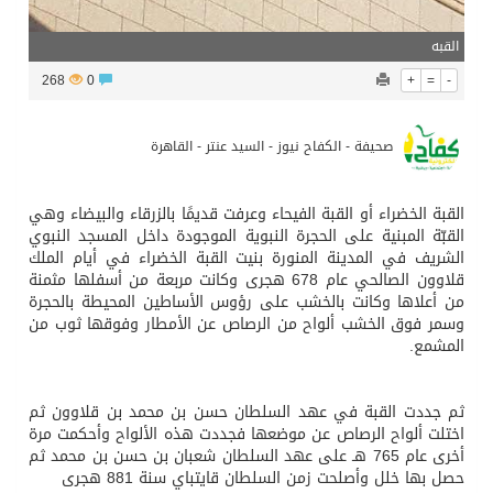
القبه
268
0
+
=
-
صحيفة - الكفاح نيوز - السيد عنتر - القاهرة
القبة الخضراء أو القبة الفيحاء وعرفت قديمًا بالزرقاء والبيضاء وهي
القبّة المبنية على الحجرة النبوية الموجودة داخل المسجد النبوي
الشريف في المدينة المنورة بنيت القبة الخضراء في أيام الملك
قلاوون الصالحي عام 678 هجرى وكانت مربعة من أسفلها مثمنة
من أعلاها وكانت بالخشب على رؤوس الأساطين المحيطة بالحجرة
وسمر فوق الخشب ألواح من الرصاص عن الأمطار وفوقها ثوب من
المشمع.
ثم جددت القبة في عهد السلطان حسن بن محمد بن قلاوون ثم
اختلت ألواح الرصاص عن موضعها فجددت هذه الألواح وأحكمت مرة
أخرى عام 765 هـ على عهد السلطان شعبان بن حسن بن محمد ثم
حصل بها خلل وأصلحت زمن السلطان قايتباي سنة 881 هجرى