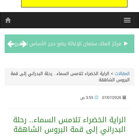
نادي سباقات الخيل يوقّع اتفاقية رعاية مع تطبيق ميدان
الهولندي مارينو بوستش يخلف يايسله في تدريب الاهلي
المقالات
>
الراية الخضراء تلامس السماء.. رحلة البدراني إلى قمة
البروس الشاهقة
بين البحر والترفيه والثقافة والتسوق صيف جدة.. شواطئ رائعة وأنشطة متنوعة ووجهات تناسب كل الأذواق
07/07/2026
3:55 ص
جماهير نادي طرابزون تخرج لاستقبال النجم محمد صلاح
الراية الخضراء تلامس السماء.. رحلة
الاحتفال بافتتاح “جناح سمو الشيخة فاطمة بنت مبارك لأمراض النساء والتوليد” في مستشفى المقاصد
البدراني إلى قمة البروس الشاهقة
المدرب الكويتي – ماهر يدرب نادي جدة