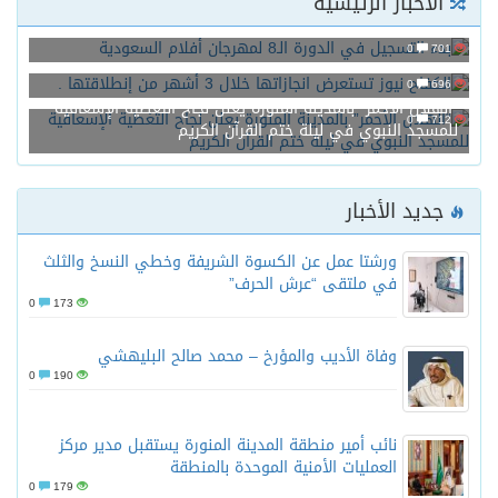
الأخبار الرئيسية
بدء التسجيل في الدورة الـ8 لمهرجان أفلام السعودية
0
701
الكفاح نيوز تستعرض انجازاتها خلال 3 أشهر من إنطلاقتها .
0
696
“الهلال الأحمر” بالمدينة المنورة يعلن نجاح التغطية الإسعافية
0
712
للمسجد النبوي في ليلة ختم القرآن الكريم
جديد الأخبار
ورشتا عمل عن الكسوة الشريفة وخطي النسخ والثلث
في ملتقى “عرش الحرف”
0
173
وفاة الأديب والمؤرخ – محمد صالح البليهشي
0
190
نائب أمير منطقة المدينة المنورة يستقبل مدير مركز
العمليات الأمنية الموحدة بالمنطقة
0
179