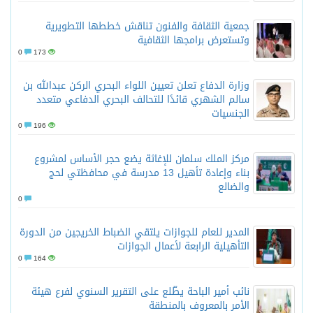
جمعية الثقافة والفنون تناقش خططها التطويرية
وتستعرض برامجها الثقافية
0
173
وزارة الدفاع تعلن تعيين اللواء البحري الركن عبدالله بن
سالم الشهري قائدًا للتحالف البحري الدفاعي متعدد
الجنسيات
0
196
مركز الملك سلمان للإغاثة يضع حجر الأساس لمشروع
بناء وإعادة تأهيل 13 مدرسة في محافظتي لحج
والضالع
0
المدير للعام للجوازات يلتقي الضباط الخريجين من الدورة
التأهيلية الرابعة لأعمال الجوازات
0
164
نائب أمير الباحة يطّلع على التقرير السنوي لفرع هيئة
الأمر بالمعروف بالمنطقة