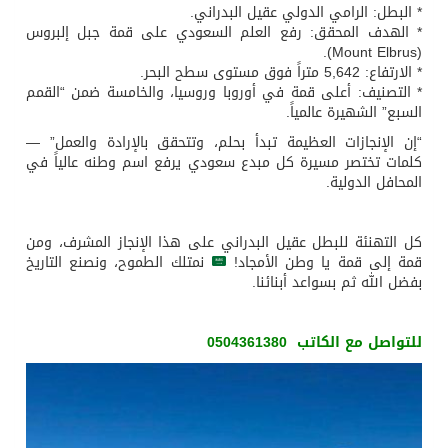
* البطل: الرامي الدولي عقيل البدراني.
* الهدف المحقق: رفع العلم السعودي على قمة جبل إلبروس
(Mount Elbrus).
* الارتفاع: 5,642 متراً فوق مستوى سطح البحر.
* التصنيف: أعلى قمة في أوروبا وروسيا، والخامسة ضمن “القمم
السبع” الشهيرة عالمياً.
“إن الإنجازات العظيمة تبدأ بحلم، وتتحقق بالإرادة والعمل” —
كلمات تختصر مسيرة كل مبدع سعودي يرفع اسم وطنه عالياً في
المحافل الدولية.
كل التهنئة للبطل عقيل البدراني على هذا الإنجاز المشرف، ومن
قمة إلى قمة يا وطن الأمجاد!
نمتلك الطموح، ونصنع التاريخ
بفضل الله ثم بسواعد أبنائنا.
للتواصل مع الكاتب 0504361380