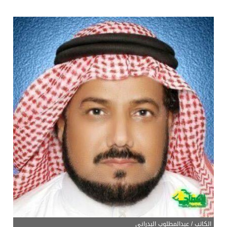
سمو امير الكويت يتسلم رسالة خطية من سمو الامير محمد بن سلمان
ترامب: مضيق هرمز سيُفتح “قريباً جداً”.. وإلا ستتعرض إيران لـ”ضربة قوية للغاية”
مفتى جمهورية مصر العربية الوعي الديني الصحيح يصوغ شخصيةً قياديةً متوازنةً تجمع بين العلم والأخلاق والعمل
مركز الملك سلمان للإغاثة يضع حجر الأساس لمشروع بناء وإعادة تأهيل 13 مدرسة في محافظتي لحج والضالع
الكاتب / عبدالمطلوب البدراني