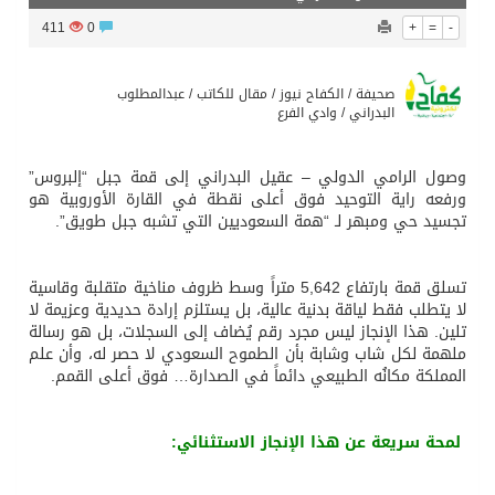
411
0
+
=
-
صحيفة / الكفاح نيوز / مقال للكاتب / عبدالمطلوب
البدراني / وادي الفرع
وصول الرامي الدولي – عقيل البدراني إلى قمة جبل “إلبروس”
ورفعه راية التوحيد فوق أعلى نقطة في القارة الأوروبية هو
تجسيد حي ومبهر لـ “همة السعوديين التي تشبه جبل طويق”.
تسلق قمة بارتفاع 5,642 متراً وسط ظروف مناخية متقلبة وقاسية
لا يتطلب فقط لياقة بدنية عالية، بل يستلزم إرادة حديدية وعزيمة لا
تلين. هذا الإنجاز ليس مجرد رقم يُضاف إلى السجلات، بل هو رسالة
ملهمة لكل شاب وشابة بأن الطموح السعودي لا حصر له، وأن علم
المملكة مكانُه الطبيعي دائماً في الصدارة… فوق أعلى القمم.
لمحة سريعة عن هذا الإنجاز الاستثنائي: