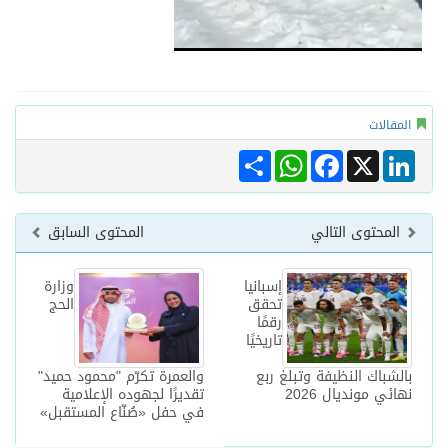
المقالات
Share
WhatsApp
Facebook
LinkedIn
X
المحتوى التالي
المحتوى السابق
إسبانيا
وزارة
تحقق
الحج
رقمًا
تاريخيًا
بالشباك النظيفة وتبلغ ربع
والعمرة تكرّم "محمود حميد"
نهائي مونديال 2026
تقديرًا لجهوده الإعلامية
في حفل «صُنّاع المستقبل»