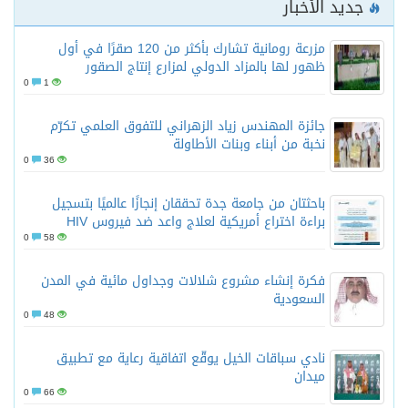
جديد الأخبار
مزرعة رومانية تشارك بأكثر من 120 صقرًا في أول
ظهور لها بالمزاد الدولي لمزارع إنتاج الصقور
0
1
جائزة المهندس زياد الزهراني للتفوق العلمي تكرّم
نخبة من أبناء وبنات الأطاولة
0
36
باحثتان من جامعة جدة تحققان إنجازًا عالميًا بتسجيل
براءة اختراع أمريكية لعلاج واعد ضد فيروس HIV
0
58
فكرة إنشاء مشروع شلالات وجداول مائية في المدن
السعودية
0
48
نادي سباقات الخيل يوقّع اتفاقية رعاية مع تطبيق
ميدان
0
66