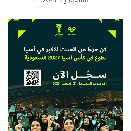
السعودية 2027
سمو امير الكويت يتسلم رسالة خطية من سمو الامير محمد بن سلمان
ترامب: مضيق هرمز سيُفتح “قريباً جداً”.. وإلا ستتعرض إيران لـ”ضربة قوية للغاية”
مفتى جمهورية مصر العربية الوعي الديني الصحيح يصوغ شخصيةً قياديةً متوازنةً تجمع بين العلم والأخلاق والعمل
من السعودية الى الاسكندرية تدشين مركز هدى صالح مؤمنة لتنمية المهارات الخيرى