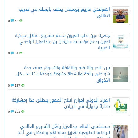
الهولندي مارينو بوستش يخلف يايسله في تدريب
الاهلي
0
58
جمعية عين لطب العيون تختتم مشروع اعتلال شبكية
العين بدعم مؤسسة سليمان بن عبدالعزيز الراجحي
الخيرية
0
51
بين البحر والترفيه والثقافة والتسوق صيف جدة..
شواطئ رائعة وأنشطة متنوعة ووجهات تناسب كل
الأذواق
0
137
المزاد الدولي لمزارع إنتاج الصقور ينطلق غدًا بمشاركة
محلية ودولية في الرياض
0
131
مستشفى الملك عبدالعزيز يفعّل الأسبوع العالمي
للرضاعة الطبيعية لتعزيز صحة الأم والطفل في أحد