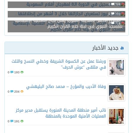
0
708
الكفاح نيوز تستعرض انجازاتها خلال 3 أشهر من إنطلاقتها .
0
703
“الهلال الأحمر” بالمدينة المنورة يعلن نجاح التغطية الإسعافية
0
719
للمسجد النبوي في ليلة ختم القرآن الكريم
جديد الأخبار
ورشتا عمل عن الكسوة الشريفة وخطي النسخ والثلث
في ملتقى “عرش الحرف”
0
193
وفاة الأديب والمؤرخ – محمد صالح البليهشي
0
204
نائب أمير منطقة المدينة المنورة يستقبل مدير مركز
العمليات الأمنية الموحدة بالمنطقة
0
191