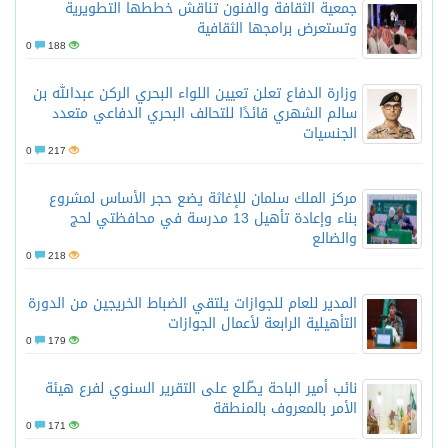
جمعية الثقافة والفنون تناقش خططها التطويرية
وتستعرض برامجها الثقافية
0
188
وزارة الدفاع تعلن تعيين اللواء البحري الركن عبدالله بن
سالم الشهري قائدًا للتحالف البحري الدفاعي متعدد
الجنسيات
0
217
مركز الملك سلمان للإغاثة يضع حجر الأساس لمشروع
بناء وإعادة تأهيل 13 مدرسة في محافظتي لحج
والضالع
0
218
المدير للعام للجوازات يلتقي الضباط الخريجين من الدورة
التأهيلية الرابعة لأعمال الجوازات
0
179
نائب أمير الباحة يطّلع على التقرير السنوي لفرع هيئة
الأمر بالمعروف بالمنطقة
0
171