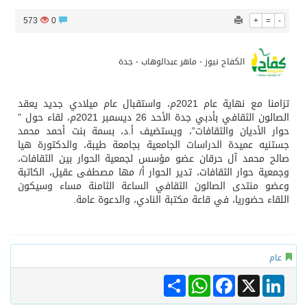
573
0
+
=
-
المدرب الكويتي – ماهر يدرب نادي جدة
الكفاح نيوز - ماهر عبدالوهاب - جدة
سمو امير الكويت يتسلم رسالة خطية من سمو الامير محمد بن سلمان
تزامنا مع نهاية عام 2021م، واستقبال عام ميلادي جديد يعقد
ترامب: مضيق هرمز سيُفتح “قريباً جداً”.. وإلا ستتعرض إيران لـ”ضربة قوية للغاية”
الصالون الثقافي بأدبي جدة الأحد 26 ديسمبر 2021م، لقاء حول ”
حوار الأديان والثقافات”، ويستضيف أ.د، بسمة بنت أحمد محمد
جستنيه عميدة الدراسات الجامعية بجامعة طيبة، والدكتورة هيا
مفتى جمهورية مصر العربية الوعي الديني الصحيح يصوغ شخصيةً قياديةً متوازنةً تجمع بين العلم والأخلاق والعمل
صالح محمد آل حرقان عضو مؤسس لجمعية الحوار بين الثقافات،
وجمعية حوار الثقافات، تدير الحوار أ/ مها مصطفى عقيل، الكاتبة
وعضو منتدى الصالون الثقافي الساعة الثامنة مساء وسيكون
اللقاء حضوريا، في قاعة مكتبة النادي، والدعوة عامة.
عام
Share
WhatsApp
Facebook
LinkedIn
X