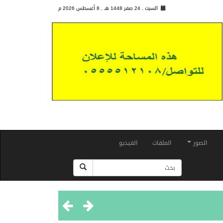
السبت , 24 صفر 1448 هـ ,
8 أغسطس 2026 م
الصور
الملفات
الفيديو