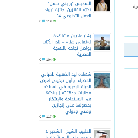
السديس “بر بني حسن”
ية.
تكرّم الفائزين بجائزة “رواد
العمل التطوعي 4”
0
119
(4 ) ملايين مشاهدة
لـ«تعالي هنا» – نادر الأتات
يواصل نجاحه باللهجة
المصرية
0
104
شهادة ليد الذهبية للمباني
الخضراء، وأول ترخيص لعرض
الحياة البحرية في المملكة :
مطارات جدة” تعزز ريادتها
في الاستدامة والإبتكار
بحصولها على إنجازين
وطني ودولي
0
117
الطبيب الشيخ : الشخير لا
يقتصر على السمنة فقط