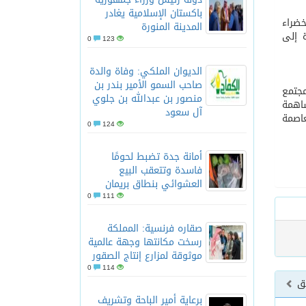
باكستان الإسلامية يغادر
خضراء
المدينة المنورة
ة إلى
0
123
الديوان الملكي: وفاة والدة
صاحب السمو الأمير بندر بن
مجتمع
منصور بن عبدالله بن جلوي
العربية السعودية 2030 وبهدف المساهمة
آل سعود
عاصمة
0
124
أمانة جدة تضبط لحومًا
فاسدة وتتعقب البيع
العشوائي بنطاق بريمان
0
111
صقاره فرنسية: المملكة
رسخت مكانتها وجهة عالمية
موثوقة لمزارع إنتاج الصقور
0
114
بق
برعاية أمير الباحة وتشريف