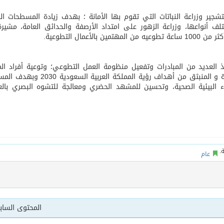
لتشجير وزراعة النباتات التي تقوم بها الأمانة ؛ بهدف زيادة المسطحات ال
تلف أنواعها، وزراعة الزهور على امتداد الأرصفة والحدائق العامة، مشير
أساس لمشروع بناء وإعادة تأهيل 13 مدرسة في محافظتي لحج والضالع
فيذ العديد من المبادرات وتفعيل منظومة العمل التطوعي؛ وتوعية أفراد ال
بأهمية التشجير والحفاظ عليه، ضمن برنامج جودة الحياة و المنبثق من أهداف رؤية المملكة 
ء البيئية الصحية، وتحسين للمشهد الحضري ومعالجة للتشوه البصري بال
عام
المحتوى السا