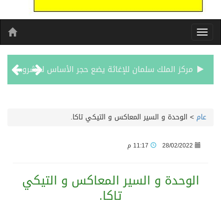
مركز الملك سلمان للإغاثة يضع حجر الأساس لمشروع بناء وإعادة تأهيل 13 مدرسة في محافظتي لحج والضالع
نادي سباقات الخيل يوقّع اتفاقية رعاية مع تطبيق ميدان
عام
>
الوحدة و السير المعاكس و التيكي تاكا.
الهولندي مارينو بوستش يخلف يايسله في تدريب الاهلي
28/02/2022
11:17 م
بين البحر والترفيه والثقافة والتسوق صيف جدة.. شواطئ رائعة وأنشطة متنوعة ووجهات تناسب كل الأذواق
الوحدة و السير المعاكس و التيكي
جماهير نادي طرابزون تخرج لاستقبال النجم محمد صلاح
تاكا.
الاحتفال بافتتاح “جناح سمو الشيخة فاطمة بنت مبارك لأمراض النساء والتوليد” في مستشفى المقاصد