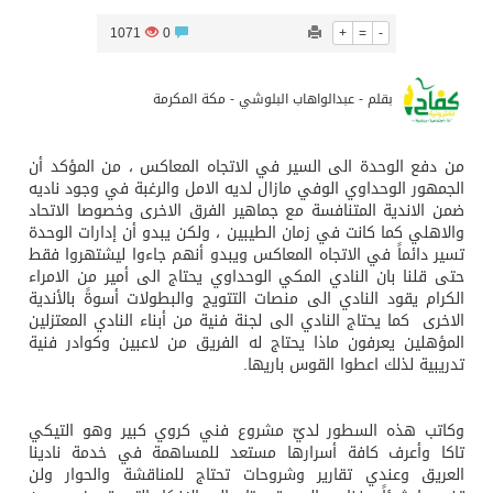
1071
0
+
=
-
المدرب الكويتي – ماهر يدرب نادي جدة
بقلم - عبدالواهاب البلوشي - مكة المكرمة
سمو امير الكويت يتسلم رسالة خطية من سمو الامير محمد بن سلمان
من دفع الوحدة الى السير في الاتجاه المعاكس ، من المؤكد أن
ترامب: مضيق هرمز سيُفتح “قريباً جداً”.. وإلا ستتعرض إيران لـ”ضربة قوية للغاية”
الجمهور الوحداوي الوفي مازال لديه الامل والرغبة في وجود ناديه
ضمن الاندية المتنافسة مع جماهير الفرق الاخرى وخصوصا الاتحاد
والاهلي كما كانت في زمان الطيبين ، ولكن يبدو أن إدارات الوحدة
مفتى جمهورية مصر العربية الوعي الديني الصحيح يصوغ شخصيةً قياديةً متوازنةً تجمع بين العلم والأخلاق والعمل
تسير دائماً في الاتجاه المعاكس ويبدو أنهم جاءوا ليشتهروا فقط
حتى قلنا بان النادي المكي الوحداوي يحتاج الى أمير من الامراء
الكرام يقود النادي الى منصات التتويج والبطولات أسوةً بالأندية
الاخرى كما يحتاج النادي الى لجنة فنية من أبناء النادي المعتزلين
المؤهلين يعرفون ماذا يحتاج له الفريق من لاعبين وكوادر فنية
تدريبية لذلك اعطوا القوس باريها.
وكاتب هذه السطور لديّ مشروع فني كروي كبير وهو التيكي
تاكا وأعرف كافة أسرارها مستعد للمساهمة في خدمة نادينا
العريق وعندي تقارير وشروحات تحتاج للمناقشة والحوار ولن