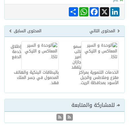
عام
Share
WhatsApp
Facebook
LinkedIn
X
المحتوى التالي
المحتوى السابق
سمو
إطلاق
نائب
خدمة
أمير
الدفع
جازان
يتفقد
الخدمات التنموية بمراكز
بالبطاقات البنكية والهاتف
مقزع وملاطس والجبل
المحمول في جسر الملك
الأسود بمحافظة الريث.
فهد.
للمشاركة والمتابعة