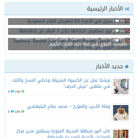
الأخبار الرئيسية
بدء التسجيل في الدورة الـ8 لمهرجان أفلام السعودية
0
701
الكفاح نيوز تستعرض انجازاتها خلال 3 أشهر من إنطلاقتها .
0
696
“الهلال الأحمر” بالمدينة المنورة يعلن نجاح التغطية الإسعافية
0
712
للمسجد النبوي في ليلة ختم القرآن الكريم
جديد الأخبار
ورشتا عمل عن الكسوة الشريفة وخطي النسخ والثلث
في ملتقى “عرش الحرف”
0
169
وفاة الأديب والمؤرخ – محمد صالح البليهشي
0
185
نائب أمير منطقة المدينة المنورة يستقبل مدير مركز
العمليات الأمنية الموحدة بالمنطقة