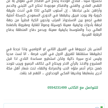
تخسروا شيئاً ، فنادي الوحدة يحتاج الى الافكار التي تعوض به عن
النقص المادي والفني والافكار موجودة تحتاج الى التبني والدعم
وأراهن على نجاحها ، إن أسلوب التيكي تاكا هي أحدث طريقة
كروية ولا يوجد فريق يطبقها في الدوري السعودي كنسخة أصلية
فهي تجمع بين الاستحواذ المرتب وتدوير الكرة قطرياً من جهة
لجهة بأدوات وكيفية معينة كوسيلة وصولاً للغاية ومقرونة بالضغط
العالي جداً والمتوسط بكيفية معينة وبدمج دفاع المنطقة بدفاع
الرقابة الفردية.
أتمنى بان تجربوها في الفريق الثاني او الاولمبي واذا نجحنا في
تطبيقها سننقلها للفريق الاول في أقرب فرصة ، انا لست مدرباً
وليس لديّ سيرة ذاتية ولكن استطيع مساعدة النادي اذا قبل
المشروع والاخذ بالرأي الاخر ويحتاج الى تكاتف الجميع ويجب نتوحد
ضمن حزام أحمر ملؤه الحب والصراحة والنقاء تحت شعار أهل مكة
أدرى بشعابها وناديها المكي الوحداوي ،، اللهم قد بلغت.
للتواصل مع الكاتب 0554231499