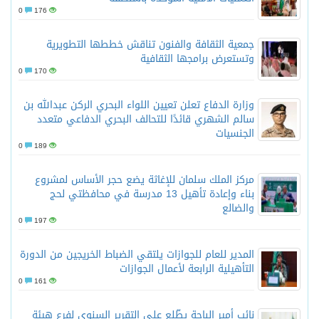
0
176
جمعية الثقافة والفنون تناقش خططها التطويرية
وتستعرض برامجها الثقافية
0
170
وزارة الدفاع تعلن تعيين اللواء البحري الركن عبدالله بن
سالم الشهري قائدًا للتحالف البحري الدفاعي متعدد
الجنسيات
0
189
مركز الملك سلمان للإغاثة يضع حجر الأساس لمشروع
بناء وإعادة تأهيل 13 مدرسة في محافظتي لحج
والضالع
0
197
المدير للعام للجوازات يلتقي الضباط الخريجين من الدورة
التأهيلية الرابعة لأعمال الجوازات
0
161
نائب أمير الباحة يطّلع على التقرير السنوي لفرع هيئة