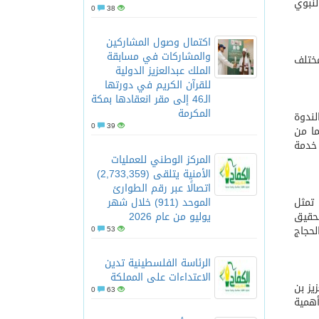
لنبوي
0
38
اكتمال وصول المشاركين
والمشاركات في مسابقة
مختلف
الملك عبدالعزيز الدولية
للقرآن الكريم في دورتها
الـ46 إلى مقر انعقادها بمكة
المكرمة
لندوة
0
39
ما من
 خدمة
المركز الوطني للعمليات
الأمنية يتلقى (2,733,359)
اتصالًا عبر رقم الطوارئ
 تمثل
الموحد (911) خلال شهر
تحقيق
يوليو من عام 2026
لحجاج
0
53
الرئاسة الفلسطينية تدين
الاعتداءات على المملكة
يز بن
0
63
أهمية