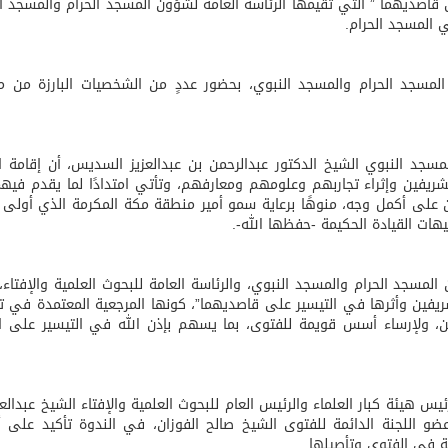
قاصديهما ” التي تقيمها الرئاسة العامة لشؤون المسجد الحرام والمسجد ا
ي المسجد الحرام.
يخلف يايسله في تدريب الاهلي
المسجد الحرام والمسجد النبوي، بحضور عددٍ من الشخصيات البارزة من 
سجد النبوي الشيخ الدكتور عبدالرحمن بن عبدالعزيز السديس، أن إقامة ا
لشريفين وإثراء تجاربهم وعلومهم ومعارفهم، وتأتي امتدادًا لما يقدم فيه
ن على أكمل وجه، منوهًا برعاية سمو أمير منطقة مكة المكرمة الذي أولى
ات القيادة الحكيمة -حفظها الله-.
المسجد الحرام والمسجد النبوي، والرئاسة العامة للبحوث العلمية والإفتاء،
ريفين وأثرها في التيسير على قاصديهما”، كونها المرجعية المعتمدة في 
ن، ولإرساء أسس قويمة للفتوى، بما يسهم بإذن الله في التيسير على ا
 هيئة كبار العلماء والرئيس العام للبحوث العلمية والإفتاء الشيخ عبدالعز
ضو اللجنة الدائمة للفتوى الشيخ صالح الفوزان، في الندوة تأكيد على 
ة في الفتوى وتأصيلها.