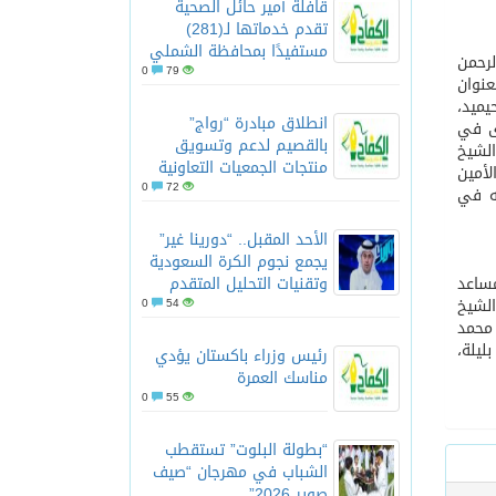
قافلة أمير حائل الصحية
تقدم خدماتها لـ(281)
مستفيدًا بمحافظة الشملي
لرحمن
0
79
عنوان
ميد،
انطلاق مبادرة “رواج”
وى في
بالقصيم لدعم وتسويق
لشيخ
منتجات الجمعيات التعاونية
لأمين
0
72
قه في
الأحد المقبل.. “دورينا غير”
يجمع نجوم الكرة السعودية
مساعد
وتقنيات التحليل المتقدم
لشيخ
0
54
 محمد
ليلة،
رئيس وزراء باكستان يؤدي
مناسك العمرة
0
55
“بطولة البلوت” تستقطب
الشباب في مهرجان “صيف
صوير 2026”