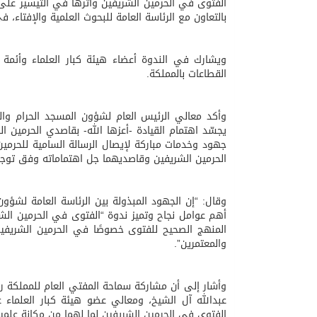
الفتوى في الحرمين الشريفين وأثرها في التيسير على 
بالتعاون مع الرئاسة العامة للبحوث العلمية والإفتاء، ف
06/08/2026
الهولندي مارينو بوستش 
ويشارك في الندوة أعضاء هيئة كبار العلماء وأئمة 
القطاعات بالمملكة.
وأكد معالي الرئيس العام لشؤون المسجد الحرام والم
يجسّد اهتمام القيادة -أعزها الله- بقاصدي الحرمين ا
جهود وخدمات مباركة لإيصال الرسالة السامية للحرمي
الحرمين الشريفين وقاصديهما جل اهتماماته وفق توجيه
وقال: “إن الجهود المبذولة بين الرئاسة العامة لشؤون 
أهم عوامل نجاح وتميز ندوة “الفتوى في الحرمين الش
المنهج الصحيح للفتوى خصوصًا في الحرمين الشريفي
والمعتمرين”.
وأشار إلى أن مشاركة سماحة المفتي العام للمملكة رئيس
عبدالله آل الشيخ، ومعالي عضو هيئة كبار العلماء ع
الفتوى في الحرمين الشريفين لما لهما من مكانة علمي