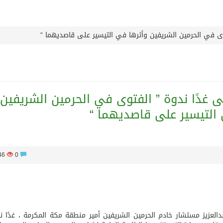
داءات ميليشيا الحوثي على منطقة نجران: انتهاك صارخ لسيادة ال
توى في الحرمين الشريفين وأثرها في التيسير على قاصديهما “
كرمة للدفاع المشترك بين المملكة العربية السعودية والجمهورية
ارة مقترح الحقوق التجارية لكأس العالم ويؤكد مراجعة الإجراءات
ى غدًا ندوة ” الفتوى في الحرمين الشريفين
 في القدس تمزج الحرف التقليدية بالذكاء الاصطناعي
التيسير على قاصديهما “
ى يستقبل ملك البحرين
946
0
أساس لمشروع بناء وإعادة تأهيل 13 مدرسة في محافظتي لحج والضالع
العزيز مستشار خادم الحرمين الشريفين أمير منطقة مكة المكرمة ، غدًا ن
اتفاقية رعاية مع تطبيق ميدان