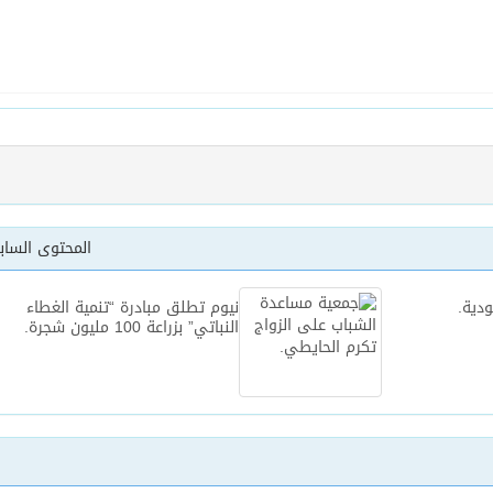
يخلف يايسله في تدريب الاهلي
المحتوى السا
دية.
نيوم تطلق مبادرة “تنمية الغطاء
النباتي” بزراعة 100 مليون شجرة.