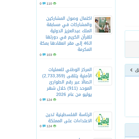
0
110
اكتمال وصول المشاركين
والمشاركات في مسابقة
الملك عبدالعزيز الدولية
للقرآن الكريم في دورتها
الـ46 إلى مقر انعقادها بمكة
المكرمة
0
103
المركز الوطني للعمليات
بق
الأمنية يتلقى (2,733,359)
اتصالًا عبر رقم الطوارئ
الموحد (911) خلال شهر
يوليو من عام 2026
0
124
الرئاسة الفلسطينية تدين
الاعتداءات على المملكة
0
124