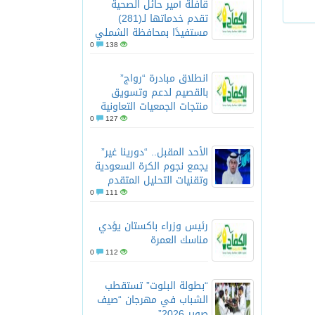
قافلة أمير حائل الصحية
تقدم خدماتها لـ(281)
مستفيدًا بمحافظة الشملي
0
138
انطلاق مبادرة “رواج”
بالقصيم لدعم وتسويق
منتجات الجمعيات التعاونية
0
127
الأحد المقبل.. “دورينا غير”
يجمع نجوم الكرة السعودية
وتقنيات التحليل المتقدم
0
111
رئيس وزراء باكستان يؤدي
مناسك العمرة
0
112
“بطولة البلوت” تستقطب
الشباب في مهرجان “صيف
صوير 2026”