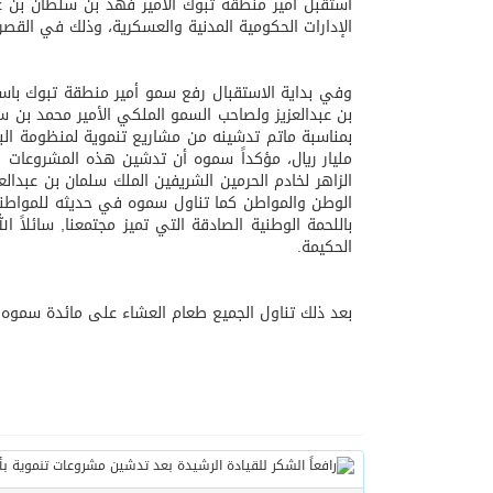
استقبل أمير منطقة تبوك الأمير فهد بن سلطان بن ع
الإدارات الحكومية المدنية والعسكرية، وذلك في القصر
06/08/2026
الهولندي مارينو بوستش 
وفي بداية الاستقبال رفع سمو أمير منطقة تبوك باسم
بن عبدالعزيز ولصاحب السمو الملكي الأمير محمد بن سل
مليار ريال، مؤكداً سموه أن تدشين هذه المشروعات 
الزاهر لخادم الحرمين الشريفين الملك سلمان بن عبدا
الوطن والمواطن كما تناول سموه في حديثه للمواطني
باللحمة الوطنية الصادقة التي تميز مجتمعنا, سائلاً 
الحكيمة.
بعد ذلك تناول الجميع طعام العشاء على مائدة سموه.