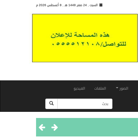
السبت , 24 صفر 1448 هـ ,
8 أغسطس 2026 م
الصور
الملفات
الفيديو