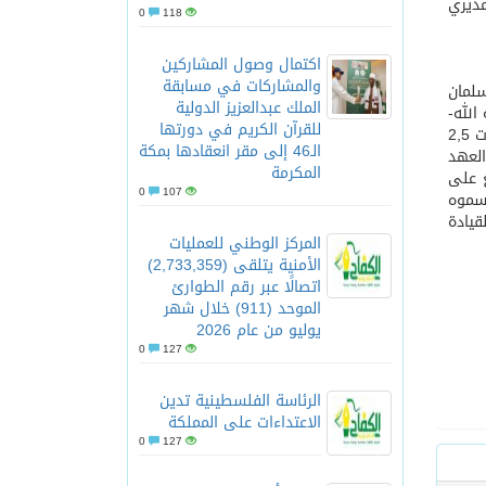
مديري
0
118
اكتمال وصول المشاركين
والمشاركات في مسابقة
سلمان
الملك عبدالعزيز الدولية
الله-
للقرآن الكريم في دورتها
بمناسبة ماتم تدشينه من مشاريع تنموية لمنظومة البيئة بالمنطقة بحضور معالي وزير البيئة والمياه والزراعة وبتكلفة مالية تجاوزت 2,5
الـ46 إلى مقر انعقادها بمكة
العهد
المكرمة
ع على
0
107
 سموه
قيادة
المركز الوطني للعمليات
الأمنية يتلقى (2,733,359)
اتصالًا عبر رقم الطوارئ
الموحد (911) خلال شهر
يوليو من عام 2026
0
127
الرئاسة الفلسطينية تدين
الاعتداءات على المملكة
0
127