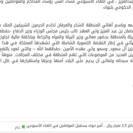
بدالعزيز ، في اللقاء الأسبوعي مساء أمس رؤساء المحاكم والمواطنين و
 الحكومي بتبوك.
يخلف يايسله في تدريب الاهلي
ه وباسم أهالي المنطقة الشكر والعرفان لخادم الحرمين الشريفين الملك 
مان بن عبد العزيز ولي العهد نائب رئيس مجلس الوزراء وزير الدفاع -حفظه 
يأتي في إطار النهضة التنموية الشاملة التي تشهدها المملكة في هذا 
لعزيز آل سعود, وسمو ولي عهده الأمين -حفظهما الله – والتي تعود بالنف
ن العديد من الموضوعات التي تهم المنطقة في مختلف المجالات, منوهاً
الله سبحانه وتعالى أن يديم على البلاد أمنها وعزها واستقرارها في ظل ال
عام