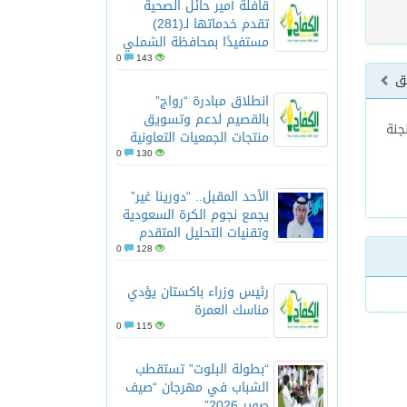
قافلة أمير حائل الصحية
تقدم خدماتها لـ(281)
مستفيدًا بمحافظة الشملي
0
143
بق
انطلاق مبادرة “رواج”
بالقصيم لدعم وتسويق
يات للجنة
منتجات الجمعيات التعاونية
0
130
الأحد المقبل.. “دورينا غير”
يجمع نجوم الكرة السعودية
وتقنيات التحليل المتقدم
0
128
رئيس وزراء باكستان يؤدي
مناسك العمرة
0
115
“بطولة البلوت” تستقطب
الشباب في مهرجان “صيف
صوير 2026”