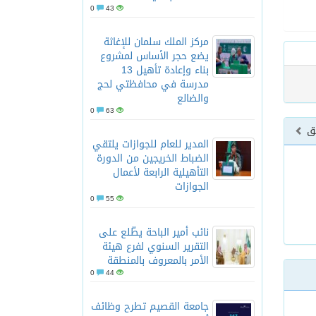
0
43
مركز الملك سلمان للإغاثة
يضع حجر الأساس لمشروع
بناء وإعادة تأهيل 13
مدرسة في محافظتي لحج
والضالع
0
63
بق
المدير للعام للجوازات يلتقي
الضباط الخريجين من الدورة
التأهيلية الرابعة لأعمال
الجوازات
0
55
نائب أمير الباحة يطّلع على
التقرير السنوي لفرع هيئة
الأمر بالمعروف بالمنطقة
0
44
جامعة القصيم تطرح وظائف