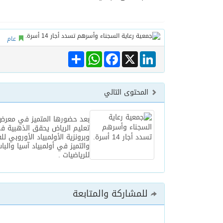
06/08/2026
مركز الملك سلمان للإغاثة يضع حجر ال
عام
Share
WhatsApp
Facebook
LinkedIn
X
المحتوى التالي
بعد حضورها المتميز في معرض
تعليم الرياض يحقق الذهبية 
وبرونزية الأولمبياد الأوروبي للف
والتميز في أولمبياد آسيا والبا
للرياضيات .
للمشاركة والمتابعة