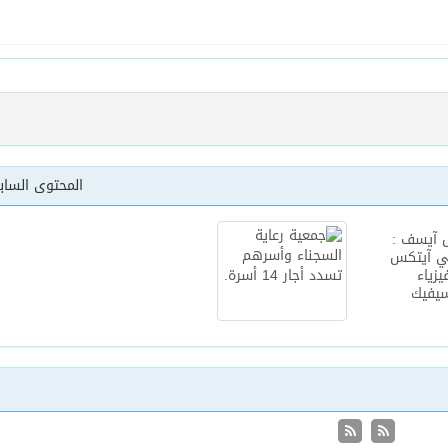
أساس لمشروع بناء وإعادة تأهيل 13 مدرسة في محافظتي لحج والضالع
المحتوى السا
 آيسف :
في آيتكس
يزياء
سيفيك