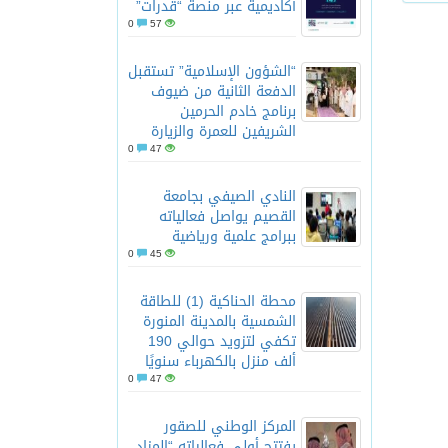
أكاديمية عبر منصة “قدرات”
0
57
“الشؤون الإسلامية” تستقبل
الدفعة الثانية من ضيوف
برنامج خادم الحرمين
الشريفين للعمرة والزيارة
0
47
النادي الصيفي بجامعة
القصيم يواصل فعالياته
ببرامج علمية ورياضية
0
45
محطة الحناكية (1) للطاقة
الشمسية بالمدينة المنورة
تكفي لتزويد حوالي 190
ألف منزل بالكهرباء سنويًا
0
47
المركز الوطني للصقور
يفتتح أولى فعالياته “المزاد