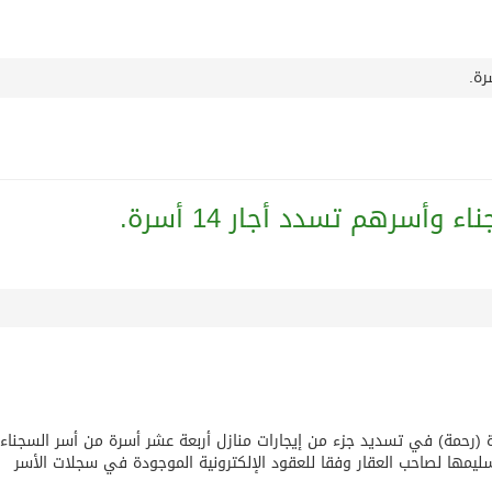
يخلف يايسله في تدريب الاهلي
قافة والتسوق صيف جدة.. شواطئ رائعة وأنشطة متنوعة ووجهات ت
ج لاستقبال النجم محمد صلاح
 وأسرهم تسدد أجار 14 أسرة.
سمو الشيخة فاطمة بنت مبارك لأمراض النساء والتوليد” في مستشف
درب نادي جدة
رسالة خطية من سمو الامير محمد بن سلمان
قريباً جداً”.. وإلا ستتعرض إيران لـ”ضربة قوية للغاية”
 (رحمة) في تسديد جزء من إيجارات منازل أربعة عشر أسرة من أسر السجناء
يمها لصاحب العقار وفقا للعقود الإلكترونية الموجودة في سجلات الأسر
 الوعي الديني الصحيح يصوغ شخصيةً قياديةً متوازنةً تجمع بين ا