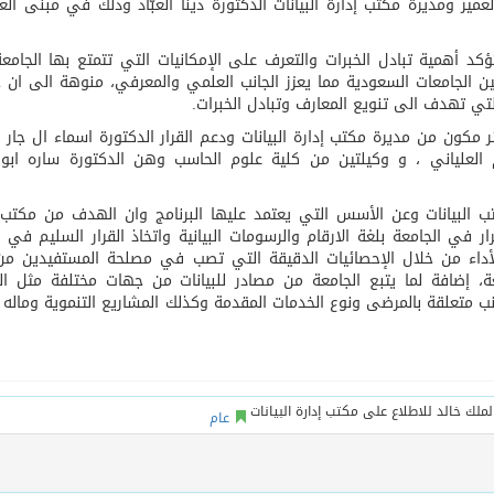
عمير ومديرة مكتب إدارة البيانات الدكتورة دينا العبّاد وذلك في مبنى الع
تؤكد أهمية تبادل الخبرات والتعرف على الإمكانيات التي تتمتع بها الجام
 الوعي الديني الصحيح يصوغ شخصيةً قياديةً متوازنةً تجمع بين ا
 بين الجامعات السعودية مما يعزز الجانب العلمي والمعرفي، منوهة الى ان 
لتي تهدف الى تنويع المعارف وتبادل الخبرات.
زائر مكون من مديرة مكتب إدارة البيانات ودعم القرار الدكتورة اسماء ال جار ا
العلياني ، و وكيلتين من كلية علوم الحاسب وهن الدكتورة ساره ابو غ
البيانات وعن الأسس التي يعتمد عليها البرنامج وان الهدف من مكتب إ
ار في الجامعة بلغة الارقام والرسومات البيانية واتخاذ القرار السليم في 
الأداء من خلال الإحصائيات الدقيقة التي تصب في مصلحة المستفيدين م
ة، إضافة لما يتبع الجامعة من مصادر للبيانات من جهات مختلفة مثل ال
 متعلقة بالمرضى ونوع الخدمات المقدمة وكذلك المشاريع التنموية وماله 
عام