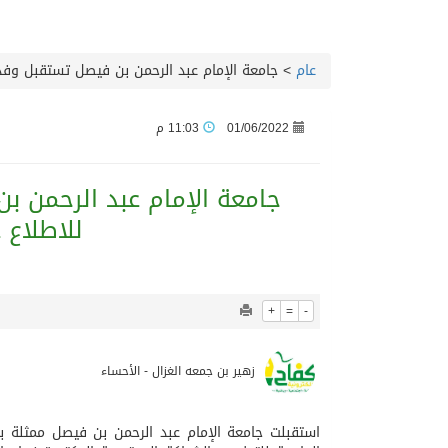
06/08/2026
نادي سباقات الخيل يوقّع 
عام
>
جامعة الإمام عبد الرحمن بن فيصل تستقبل وفدا 
06/08/2026
الهولندي مارينو بوستش 
01/06/2022
11:03 م
05/08/2026
بين البحر والترفيه والث
جامعة الإمام عبد الرحمن ب
05/08/2026
جماهير نادي طرابزون تخر
للاطلاع 
05/08/2026
الاحتفال بافتتاح “جناح 
+
=
-
05/08/2026
المدرب الكويتي – ماهر ي
زهير بن جمعه الغزال - الأحساء
05/08/2026
سمو امير الكويت يتسلم 
استقبلت جامعة الإمام عبد الرحمن بن فيصل ممثلة بم
05/08/2026
ترامب: مضيق هرمز سيُفتح “