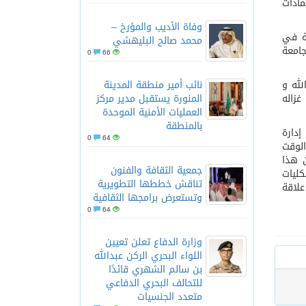
مادات
وفاة الأديب والمؤرخ –
عة في
لعلم والأخلاق والعمل
محمد صالح البليهشي
جامعة
0
66
لله و
نائب أمير منطقة المدينة
زاله
المنورة يستقبل مدير مركز
العمليات الأمنية الموحدة
بالمنطقة
دارة
0
64
الوقت
ن هذا
جمعية الثقافة والفنون
كليات
تناقش خططها التطويرية
علاقة
وتستعرض برامجها الثقافية
0
64
وزارة الدفاع تعلن تعيين
اللواء البحري الركن عبدالله
بن سالم الشهري قائدًا
للتحالف البحري الدفاعي
متعدد الجنسيات