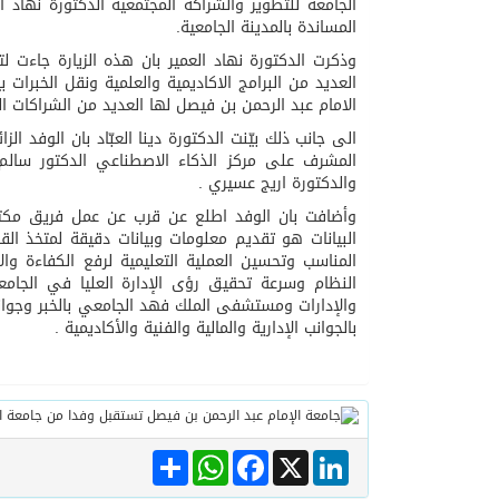
الجامعة للتطوير والشراكة المجتمعية الدكتورة نهاد ال
المساندة بالمدينة الجامعية.
05/08/2026
وذكرت الدكتورة نهاد العمير بان هذه الزيارة جاءت ل
مفتى جمهورية مصر العربية
العديد من البرامج الاكاديمية والعلمية ونقل الخبرات
الامام عبد الرحمن بن فيصل لها العديد من الشراكات ا
الى جانب ذلك بيّنت الدكتورة دينا العبّاد بان الوفد ال
المشرف على مركز الذكاء الاصطناعي الدكتور سالم 
والدكتورة اريج عسيري .
وأضافت بان الوفد اطلع عن قرب عن عمل فريق مكتب 
البيانات هو تقديم معلومات وبيانات دقيقة لمتخذ القر
المناسب وتحسين العملية التعليمية لرفع الكفاءة و
النظام وسرعة تحقيق رؤى الإدارة العليا في الجامع
والإدارات ومستشفى الملك فهد الجامعي بالخبر وجوانب
بالجوانب الإدارية والمالية والفنية والأكاديمية .
Share
WhatsApp
Facebook
LinkedIn
X