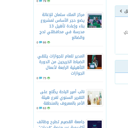
0
79
بق
مركز الملك سلمان للإغاثة
يضع حجر الأساس لمشروع
بناء وإعادة تأهيل 13
ري
مدرسة في محافظتي لحج
والضالع
0
86
المدير للعام للجوازات يلتقي
الضباط الخريجين من الدورة
التأهيلية الرابعة لأعمال
الجوازات
0
75
نائب أمير الباحة يطّلع على
التقرير السنوي لفرع هيئة
الأمر بالمعروف بالمنطقة
0
63
جامعة القصيم تطرح وظائف
أكاديمية عبر منصة “قدرات”