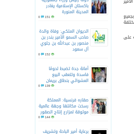
لأمير
باكستان الإسلامية يغادر
المدينة المنورة
بجميع
0
151
ختلفة
الديوان الملكي: وفاة والدة
ه على
صاحب السمو الأمير بندر بن
منصور بن عبدالله بن جلوي
آل سعود
0
152
أمانة جدة تضبط لحومًا
فاسدة وتتعقب البيع
العشوائي بنطاق بريمان
0
139
صقاره فرنسية: المملكة
رسخت مكانتها وجهة عالمية
موثوقة لمزارع إنتاج الصقور
0
144
برعاية أمير الباحة وتشريف