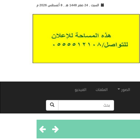
السبت , 24 صفر 1448 هـ ,
8 أغسطس 2026 م
الصور
الملفات
الفيديو