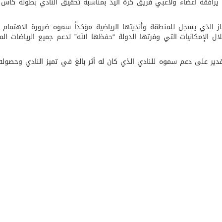
رافقه أعضاء ولاعبي فريق كرة اليد بمناسبة تحقيق النادي بطولة كأس ا
لسعودى الباكستاني التركى
جاز الذي يسجل للمنطقة وأنديتها الرياضية مؤكداً سموه ضرورة الاهتمام 
ال الإمكانيات التي وفرتها الدولة “حفظها الله” لدعم جميع الرياضات الم
دير على دعم سموه للنادي الذي كان له أثر بالغ في تميز النادي وحصول