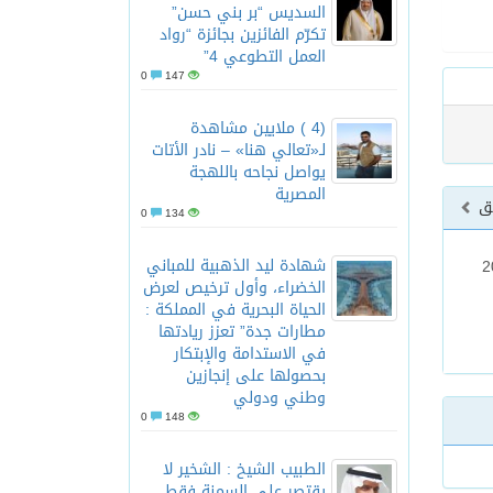
السديس “بر بني حسن”
تكرّم الفائزين بجائزة “رواد
العمل التطوعي 4”
0
147
(4 ) ملايين مشاهدة
لـ«تعالي هنا» – نادر الأتات
يواصل نجاحه باللهجة
المصرية
بق
0
134
شهادة ليد الذهبية للمباني
لمضيئة 2022
الخضراء، وأول ترخيص لعرض
الحياة البحرية في المملكة :
مطارات جدة” تعزز ريادتها
في الاستدامة والإبتكار
بحصولها على إنجازين
وطني ودولي
0
148
الطبيب الشيخ : الشخير لا
يقتصر على السمنة فقط