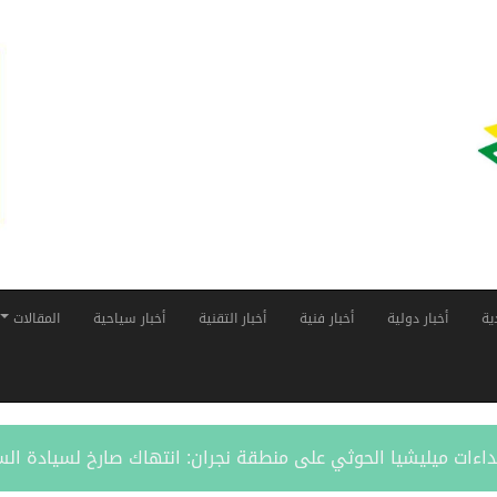
ية
أخبار دولية
أخبار فنية
أخبار التقنية
أخبار سياحية
المقالات
داءات ميليشيا الحوثي على منطقة نجران: انتهاك صارخ لسيادة ال