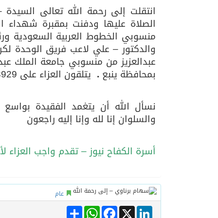
الصلاة عليها ودفنت بمقبرة شهداء ال
05/08/2026
بين البحر والترفيه والث
منسوبي الخطوط العربية السعودية ورئ
والدكتور – علي لاعب فريق الوحدة لكر
عبدالعزيز من منسوبي جامعة الملك عب
بمحافظة ينبع
.
يتلقون العزاء على 0505628929 إبراهيم
نسأل الله أن يتغمد الفقيدة بواسع 
والسلوان إنا لله وإنا إليه راجعون
أسرة الكفاح نيوز – تقدم واجب العزاء ل
عام
Share
WhatsApp
Facebook
LinkedIn
X