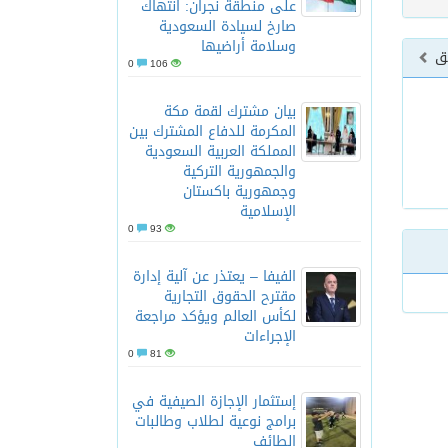
على منطقة نجران: انتهاك
صارخ لسيادة السعودية
وسلامة أراضيها
بق
0
106
بيان مشترك لقمة مكة
المكرمة للدفاع المشترك بين
المملكة العربية السعودية
والجمهورية التركية
وجمهورية باكستان
الإسلامية
0
93
الفيفا – يعتذر عن آلية إدارة
مقترح الحقوق التجارية
لكأس العالم ويؤكد مراجعة
الإجراءات
0
81
إستثمار الإجازة الصيفية في
برامج نوعية لطلاب وطالبات
الطائف