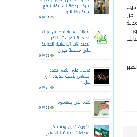
يناهز ٨٢ عاما وقد أديت
زيارة الروضة الشريفة ترفع
نسبة رضا الزوار
 من
ناسب كل الأذواق
0
41
دية
ر –
الأمانة العامة لمجلس وزراء
ابك
الداخلية العرب تستنكر
الاعتداءات الإرهابية الحوثية
على منطقة نجران
0
57
صبر
قريباً.. علي ياغي يجدد
الحماس بأغنية جديدة ” رح
ضل ”
0
74
كلام للى يفهموه
0
51
الكويت تدين وتستنكر
اعتداءات ميليشيا الحوثي