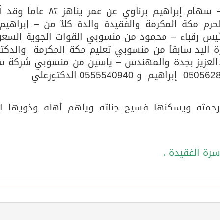
انتقلت إلى رحمة الله تعالى السيدة – سهام إبراهيم برناوي عن عمر 
حرم مكة المكرمة والفقيدة والدة كلآ من – إبراهيم
قافة والتسوق صيف جدة.. شواطئ رائعة وأنشطة متنوعة ووجهات ت
يس رقباء – محمود من منسوبي القوات الجوية السعو
ة اليد سابقآ من منسوبي تعليم مكة المكرمة والدكتو
دالعزيز بجدة والمهندس – ياسين من منسوبي شركة س
و 0555540940 الدكتورعلي
رحمته ويسكنها فسيح جناته ويلهم أهله وذويها ال
أسرة الفقيدة
.