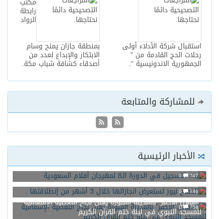
مكتب
رابطة
الرواد
بال شركة الأدلاء أولى
بمنطقة جازان يمنح وسام
ت الحج القادمة من "
الابتكار والإبداع لعدد من
هورية الاندونيسية ".
أصدقاء كشافة شباب مكة.
مشاركة والمتابعة
أخبار الرئيسية
سجيل في الدورة الـ8 لمهرجان أفلام السعودية
0
 نيوز تستعرض انجازاتها خلال 3 أشهر من إنطلاقتها .
0
لال الأحمر” بالمدينة المنورة يعلن نجاح التغطية الإسعافية
0
جد النبوي في ليلة ختم القرآن الكريم