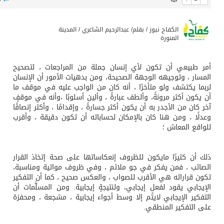
بدعم مغربي: مدرسة صيفية في القدس تمزج الحرف التقليدية بالذكاء الاصطناعي
الكفاح نيوز / بقلم/ عبدالرحيم الشاعري / المدينة
المنورة
لرئيس عبد الفتاح السيسى يستقبل ملك البحرين
بيعي أن تكون لأي إنسان جملة من المراجعات ، لتصحيح
ر ، وتوجيهه الوجهة الصحيحة، ومن بدهيات الأمور أن الإنسان
تشغيل قطاري 809 / 810 علي خط( شربين / قلين ) بكامل بجمهورية مصر العربيةجداولها خلال يومي 6 – 7 أغسطس الجاري
 يكتشف ولو متأخرًا ، أنه كان من الواجب عليه في موقف ما
ن أكثر مرونةً، وألطف عبارةً ، وألين أسلوبًا ،وأنه في موقفٍ
ن من الأجدر به أن يكون أكثر جسارةً ، وإقدامًا ، وأكثر إنصافًا
مركز الملك سلمان للإغاثة يضع حجر الأساس لمشروع بناء وإعادة تأهيل 13 مدرسة في محافظتي لحج والضالع
ا ، ومن هنا كان بالإمكان لحساباته أن تكون دقيقة ، وأقرب
ع المعاش ؛
ن كثيرًا مايكون للظروف إنعكاساتها على صحة إتخاذ القرار
ب ، فمن يفكر في جو ملائم ، وفي ظروف مواتية ومناسبة،
قراراته هي الأقرب للصواب ، والعكس صحيح ، كما أن التفكير
بي يقود لفعلٍ إيجابي، ولنتيجةٍ إيجابية. ومن المسلَّمات أن
ير الإيجابي لايتم إلا وسط أجواء إيجابية ، مشجعة ، ومحفزة
لتفكير المنطقي.