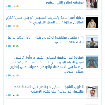
موثوقة لمزارع إنتاج الصقور
0
206
برعاية أمير الباحة وتشريف السديس “بر بني حسن” تكرّم
الفائزين بجائزة “رواد العمل التطوعي 4”
0
207
(4 ) ملايين مشاهدة لـ«تعالي هنا» – نادر الأتات يواصل
نجاحه باللهجة المصرية
0
190
شهادة ليد الذهبية للمباني الخضراء، وأول ترخيص
لعرض الحياة البحرية في المملكة : مطارات جدة” تعزز
ريادتها في الاستدامة والإبتكار بحصولها على إنجازين
وطني ودولي
0
212
الطبيب الشيخ : الشخير لا يقتصر على السمنة فقط
فالنحفاء قد يعانون منه لهذه الأسباب
0
181