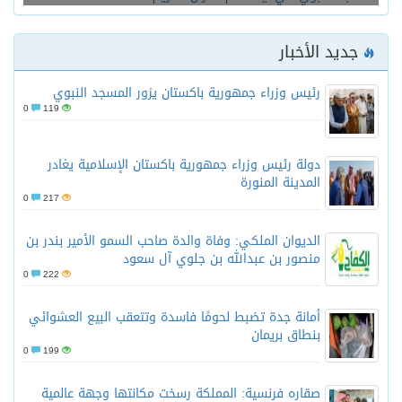
يد الأخبار
رئيس وزراء جمهورية باكستان يزور المسجد النبوي
0
119
دولة رئيس وزراء جمهورية باكستان الإسلامية يغادر
المدينة المنورة
0
217
الديوان الملكي: وفاة والدة صاحب السمو الأمير بندر بن
منصور بن عبدالله بن جلوي آل سعود
0
222
أمانة جدة تضبط لحومًا فاسدة وتتعقب البيع العشوائي
بنطاق بريمان
0
199
صقاره فرنسية: المملكة رسخت مكانتها وجهة عالمية