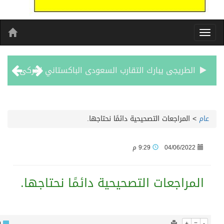
لطريجى يبارك التقارب السعودى الباكستاني التركى
شوار العمر يبدا من لبنان
المراجعات التصحيحية دائمًا نحتاجها.
الأحد المقبل.. “دورينا غير” يجمع نجوم الكرة السعودية وتقنيات التحليل المتقدم
04/06/202
9:29 م
الكويت تدين وتستنكر اعتداءات ميليشيا الحوثي على منطقة نجران: انتهاك صارخ لسيادة السعودية وسلامة أراضيها
مراجعات التصحيحية دائمًا نحتاجها.
بيان مشترك لقمة مكة المكرمة للدفاع المشترك بين المملكة العربية السعودية والجمهورية التركية وجمهورية باكستان الإسلامية
الفيفا – يعتذر عن آلية إدارة مقترح الحقوق التجارية لكأس العالم ويؤكد مراجعة الإجراءات
817
0
+