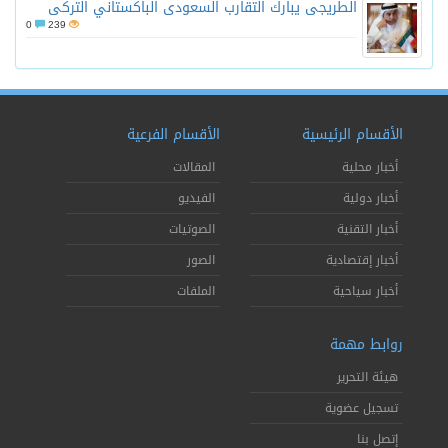
الطريجى يبارك التقارب السعودى الباكستاني التركى
0
239
قسام الرئيسية
الأقسام الفرعية
بار محلية
المقالات
بار دولية
الفيديو
بار التقنية
الصوتيات
بار إقتصادية
الصور
بار سياحية
الملفات
ابط مهمة
ئة التحرير
جيل عضوية
صل بنا