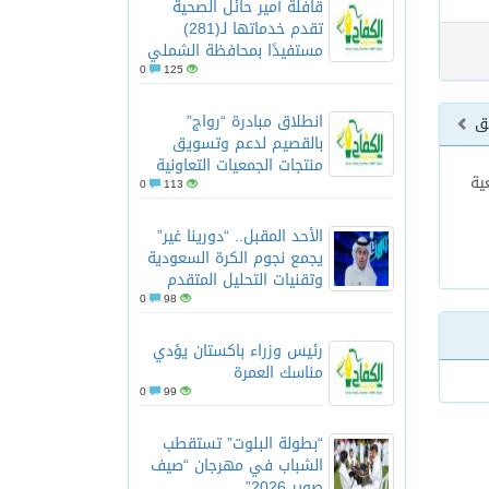
قافلة أمير حائل الصحية
تقدم خدماتها لـ(281)
مستفيدًا بمحافظة الشملي
0
125
انطلاق مبادرة “رواج”
بق
بالقصيم لدعم وتسويق
منتجات الجمعيات التعاونية
ية
0
113
الأحد المقبل.. “دورينا غير”
يجمع نجوم الكرة السعودية
وتقنيات التحليل المتقدم
0
98
رئيس وزراء باكستان يؤدي
مناسك العمرة
0
99
“بطولة البلوت” تستقطب
الشباب في مهرجان “صيف
صوير 2026”