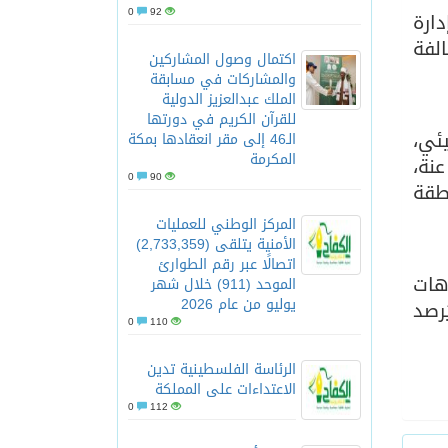
0
92
ارة
لفة
اكتمال وصول المشاركين
والمشاركات في مسابقة
الملك عبدالعزيز الدولية
للقرآن الكريم في دورتها
ئي،
الـ46 إلى مقر انعقادها بمكة
المكرمة
عنة،
0
90
منطقة
المركز الوطني للعمليات
الأمنية يتلقى (2,733,359)
اتصالًا عبر رقم الطوارئ
هات
الموحد (911) خلال شهر
يوليو من عام 2026
رصد
0
110
الرئاسة الفلسطينية تدين
الاعتداءات على المملكة
0
112