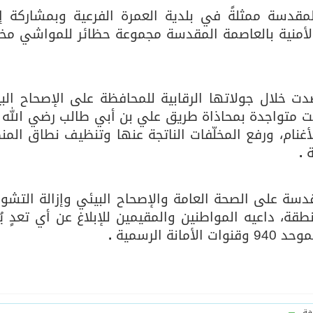
المقدسة ممثلةً في بلدية العمرة الفرعية وبمشاركة إد
لأمنية بالعاصمة المقدسة مجموعة حظائر للمواشي مخا
يخلف يايسله في تدريب الاهلي
دت خلال جولاتها الرقابية للمحافظة على الإصحاح البي
لفة كانت متواجدة بمحاذاة طريق علي بن أبي طالب رضي الله 
ومصادرة 33 رأس من الأغنام، ورفع المخلّفات الناتجة عنها وتنظيف نطاق ال
ة
.
دسة على الصحة العامة والإصحاح البيئي وإزالة التشو
ة، داعيه المواطنين والمقيمين للإبلاغ عن أي تعدٍ يُ
ة الرسمية
.