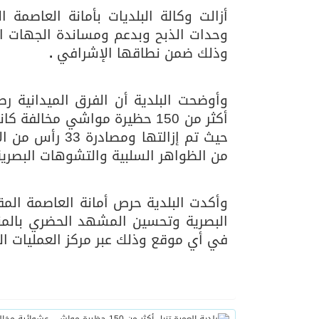
أزالت وكالة البلديات بأمانة العاصمة 
وحدات الذبح وبدعم ومساندة الجهات ا
06/08/2026
الهولندي مارينو بوستش 
وذلك ضمن نطاقها الإشرافي
.
وأوضحت البلدية أن الفرق الميدانية رص
أكثر من 150 حظيرة مواشي مخا
حيث تم إزالتها 
من الظواهر السلبية والتشوهات البصري
وأكدت البلدية حرص أمانة العاصمة المق
البصرية وتحسين المشهد الحضري بالمنطق
في أي موقع وذلك عبر مركز العمليات الموحد 940 وقنوات الأمان