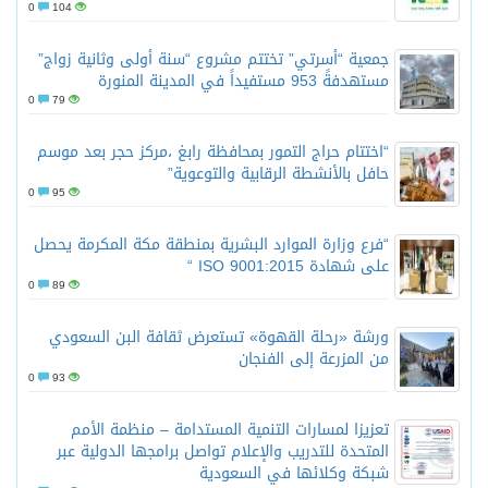
0
104
جمعية “أسرتي” تختتم مشروع “سنة أولى وثانية زواج”
مستهدفةً 953 مستفيداً في المدينة المنورة
0
79
“اختتام حراج التمور بمحافظة رابغ ،مركز حجر بعد موسم
حافل بالأنشطة الرقابية والتوعوية”
0
95
“فرع وزارة الموارد البشرية بمنطقة مكة المكرمة يحصل
على شهادة ISO 9001:2015 “
0
89
ورشة «رحلة القهوة» تستعرض ثقافة البن السعودي
من المزرعة إلى الفنجان
0
93
تعزيزا لمسارات التنمية المستدامة – منظمة الأمم
المتحدة للتدريب والإعلام تواصل برامجها الدولية عبر
شبكة وكلائها في السعودية