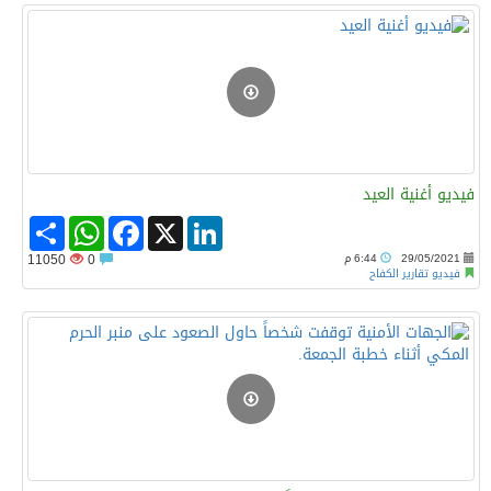
فيديو أغنية العيد
Share
WhatsApp
Facebook
LinkedIn
X
29/05/2021
6:44 م
0
11050
فيديو تقارير الكفاح