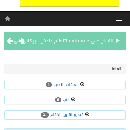
القبض على خلية تابعة لتنظيم داعش الإرهابي في سوريا
تكليف المهندس – حسام اليوبي عميدًا للكلية التقنية بالعلا
الملفات
هاني حمد: البنوك المركزية ترفع سرعة الحصان الأصفر… وUBS يضع 5,000 دولار على خارطة الذهب
الملفات النصية
1
تكريم السفير د . داليا الشريف بلقب “القائد المؤثر للتراث على مستوى العالم 2026
كتب
8
ارتفاع عدد الشهداء الفلسطينيين في العدوان الإسرائيلي على قطاع غزة إلى 73,386 شهيدًا
فيديو تقارير الكفاح
31
ولي عهد مملكة البحرين يستقبل سفير خادم الحرمين الشريفين