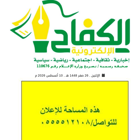
الإثنين , 26 صفر 1448 هـ ,
10 أغسطس 2026 م