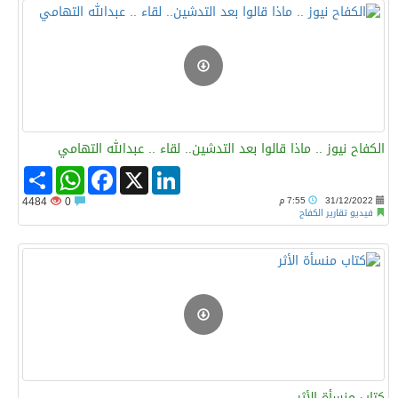
الكفاح نيوز .. ماذا قالوا بعد التدشين.. لقاء .. عبدالله التهامي
Share
WhatsApp
Facebook
LinkedIn
X
31/12/2022
7:55 م
0
4484
فيديو تقارير الكفاح
كتاب منسأة الأثر