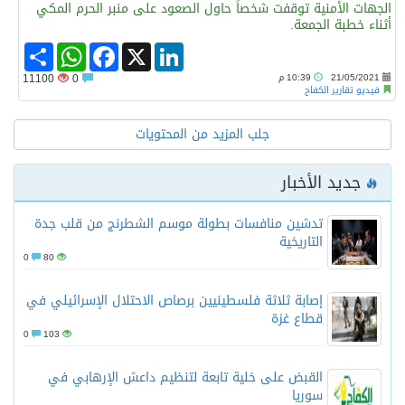
الجهات الأمنية توقفت شخصاً حاول الصعود على منبر الحرم المكي
أثناء خطبة الجمعة.
Share
WhatsApp
Facebook
LinkedIn
X
21/05/2021
10:39 م
0
11100
فيديو تقارير الكفاح
جلب المزيد من المحتويات
جديد الأخبار
تدشين منافسات بطولة موسم الشطرنج من قلب جدة
التاريخية
0
80
إصابة ثلاثة فلسطينيين برصاص الاحتلال الإسرائيلي في
قطاع غزة
0
103
القبض على خلية تابعة لتنظيم داعش الإرهابي في
سوريا