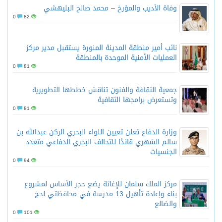
وفاة الأديب والمؤرخ – محمد صالح البليهشي
0
82
نائب أمير منطقة المدينة المنورة يستقبل مدير مركز
العمليات الأمنية الموحدة بالمنطقة
0
81
جمعية الثقافة والفنون تناقش خططها التطويرية
وتستعرض برامجها الثقافية
0
81
وزارة الدفاع تعلن تعيين اللواء البحري الركن عبدالله بن
سالم الشهري قائدًا للتحالف البحري الدفاعي متعدد
الجنسيات
0
94
مركز الملك سلمان للإغاثة يضع حجر الأساس لمشروع
بناء وإعادة تأهيل 13 مدرسة في محافظتي لحج
والضالع
0
101