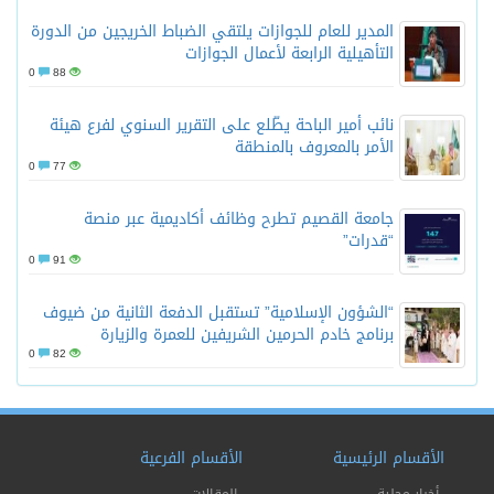
المدير للعام للجوازات يلتقي الضباط الخريجين من الدورة
التأهيلية الرابعة لأعمال الجوازات
0
88
نائب أمير الباحة يطّلع على التقرير السنوي لفرع هيئة
الأمر بالمعروف بالمنطقة
0
77
جامعة القصيم تطرح وظائف أكاديمية عبر منصة
“قدرات”
0
91
“الشؤون الإسلامية” تستقبل الدفعة الثانية من ضيوف
برنامج خادم الحرمين الشريفين للعمرة والزيارة
0
82
أقسام الرئيسية
الأقسام الفرعية