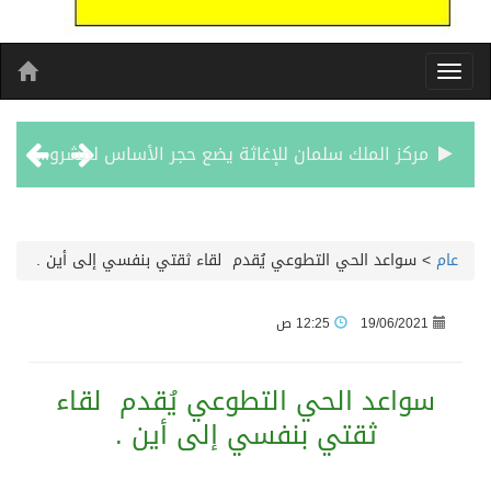
مركز الملك سلمان للإغاثة يضع حجر الأساس لمشروع بناء وإعادة تأهيل 13 مدرسة في محافظتي لحج والضالع
نادي سباقات الخيل يوقّع اتفاقية رعاية مع تطبيق ميدان
سواعد الحي التطوعي يُقدم لقاء ثقتي بنفسي إلى أين .
الهولندي مارينو بوستش يخلف يايسله في تدريب الاهلي
19/06/2021
12:25 ص
بين البحر والترفيه والثقافة والتسوق صيف جدة.. شواطئ رائعة وأنشطة متنوعة ووجهات تناسب كل الأذواق
واعد الحي التطوعي يُقدم لقاء
جماهير نادي طرابزون تخرج لاستقبال النجم محمد صلاح
ثقتي بنفسي إلى أين .
الاحتفال بافتتاح “جناح سمو الشيخة فاطمة بنت مبارك لأمراض النساء والتوليد” في مستشفى المقاصد