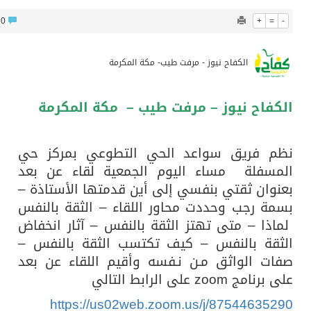
716
0
+
=
المدرب الكويتي – ماهر يدرب نادي جدة
الكفاح نيوز - مرفت طيب- مكة المكرمة
سمو امير الكويت يتسلم رسالة خطية من سمو الامير محمد بن سلمان
فاح نيوز – مرفت طيب – مكة المكرمة
ترامب: مضيق هرمز سيُفتح “قريباً جداً”.. وإلا ستتعرض إيران لـ”ضربة قوية للغاية”
 فريق سواعد الحي التطوعي بمركز حي
مفتى جمهورية مصر العربية الوعي الديني الصحيح يصوغ شخصيةً قياديةً متوازنةً تجمع بين العلم والأخلاق والعمل
سفلة مساء اليوم الجمعية لقاء عن بعد
وان ثقتي بنفسي إلى أين قدمتها الأستاذة –
ة رجب وحددت محاور اللقاء – الثقة بالنفس
ذا – متى تهتز الثقة بالنفس – آثار انخفاض
قة بالنفس – كيف تكتسب الثقة بالنفس –
ت الواثق مـن نـفسه وأقيم اللقاء عن بعد
 zoom على الرابط التالي
https://us02web.zoom.us/j/87544635