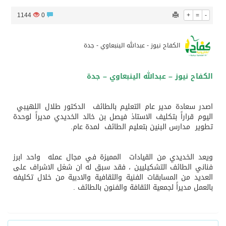
1144
0
+
=
-
الرئيس عبد الفتاح السيسى يستقبل ملك البحرين
الكفاح نيوز - عبدالله الينبعاوي - جدة
تشغيل قطاري 809 / 810 علي خط( شربين / قلين ) بكامل بجمهورية مصر العربيةجداولها خلال يومي 6 – 7 أغسطس الجاري
الكفاح نيوز – عبدالله الينبعاوي – جدة
مركز الملك سلمان للإغاثة يضع حجر الأساس لمشروع بناء وإعادة تأهيل 13 مدرسة في محافظتي لحج والضالع
اصدر سعادة مدير عام التعليم بالطائف الدكتور طلال اللهيبي
نادي سباقات الخيل يوقّع اتفاقية رعاية مع تطبيق ميدان
اليوم قراراً بتكليف الاستاذ فيصل بن خالد الخديدي مديراً لوحدة
تطوير مدارس البنين بتعليم الطائف لمدة عام.
ويعد الخديدي من القيادات المميزة في مجال عمله واحد ابرز
فناني الطائف التشكيليين ، فقد سبق له ان شغل الاشراف على
العديد من المسابقات الفنية والثقافية والادبية من خلال تكليفه
بالعمل مديراً لجمعية الثقافة والفنون بالطائف .