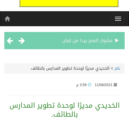
مشوار العمر يبدا من لبنان
الأحد المقبل.. “دورينا غير” يجمع نجوم الكرة السعودية وتقنيات التحليل المتقدم
عام
>
الخديدي مديرًا لوحدة تطوير المدارس بالطائف.
الكويت تدين وتستنكر اعتداءات ميليشيا الحوثي على منطقة نجران: انتهاك صارخ لسيادة السعودية وسلامة أراضيها
11/08/2021
3:59 م
بيان مشترك لقمة مكة المكرمة للدفاع المشترك بين المملكة العربية السعودية والجمهورية التركية وجمهورية باكستان الإسلامية
الخديدي مديرًا لوحدة تطوير المدارس
الفيفا – يعتذر عن آلية إدارة مقترح الحقوق التجارية لكأس العالم ويؤكد مراجعة الإجراءات
بالطائف.
بدعم مغربي: مدرسة صيفية في القدس تمزج الحرف التقليدية بالذكاء الاصطناعي