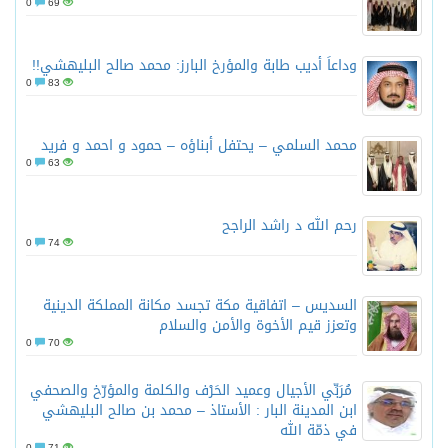
0
69
وداعاً أديب طابة والمؤرخ البارز: محمد صالح البليهشي!!
0
83
محمد السلمي – يحتفل أبناؤه – حمود و احمد و فريد
0
63
رحم الله د راشد الراجح
0
74
السديس – اتفاقية مكة تجسد مكانة المملكة الدينية
وتعزز قيم الأخوة والأمن والسلام
0
70
مُرَبِّي الأجيال وعميد الحَرْف والكلمة والمؤرّخ والصحفي
ابن المدينة البار : الأستاذ – محمد بن صالح البليهشي
في ذمّة الله
0
71