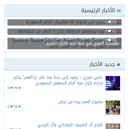
الأخبار الرئيسية
بدء التسجيل في الدورة الـ8 لمهرجان أفلام السعودية
0
726
الكفاح نيوز تستعرض انجازاتها خلال 3 أشهر من إنطلاقتها .
0
722
“الهلال الأحمر” بالمدينة المنورة يعلن نجاح التغطية الإسعافية
0
741
للمسجد النبوي في ليلة ختم القرآن الكريم
جديد الأخبار
رامي صبري – يعود إلى جدة بعد عام و”القمر” يختبر
نجاحه لأول مرة أمام الجمهور السعودي
0
75
مشوار العمر يبدا من لبنان
0
78
أفراح آل الشريف المباركي وآل البرعي