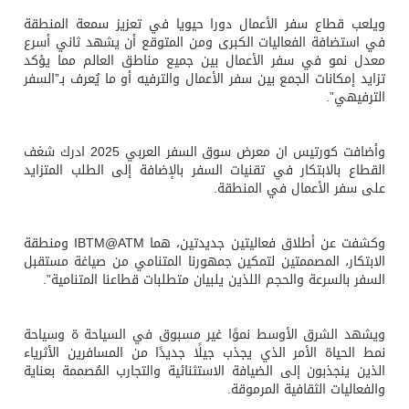
ويلعب قطاع سفر الأعمال دورا حيويا في تعزيز سمعة المنطقة
في استضافة الفعاليات الكبرى ومن المتوقع أن يشهد ثاني أسرع
معدل نمو في سفر الأعمال بين جميع مناطق العالم مما يؤكد
تزايد إمكانات الجمع بين سفر الأعمال والترفيه أو ما يُعرف بـ”السفر
الترفيهي”.
وأضافت كورتيس ان معرض سوق السفر العربي 2025 ادرك شغف
القطاع بالابتكار في تقنيات السفر بالإضافة إلى الطلب المتزايد
على سفر الأعمال في المنطقة.
وكشفت عن أطلاق فعاليتين جديدتين، هما IBTM@ATM ومنطقة
الابتكار، المصممتين لتمكين جمهورنا المتنامي من صياغة مستقبل
السفر بالسرعة والحجم اللذين يلبيان متطلبات قطاعنا المتنامية”.
ويشهد الشرق الأوسط نموًا غير مسبوق في السياحة ة وسياحة
نمط الحياة الأمر الذي يجذب جيلًا جديدًا من المسافرين الأثرياء
الذين ينجذبون إلى الضيافة الاستثنائية والتجارب المُصممة بعناية
والفعاليات الثقافية المرموقة.