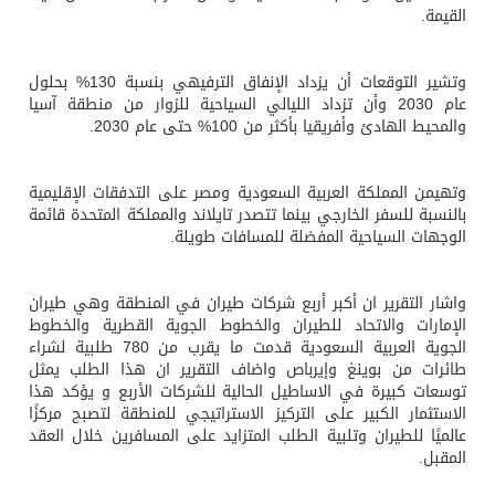
القيمة.
وتشير التوقعات أن يزداد الإنفاق الترفيهي بنسبة 130% بحلول
عام 2030 وأن تزداد الليالي السياحية للزوار من منطقة آسيا
والمحيط الهادئ وأفريقيا بأكثر من 100% حتى عام 2030.
وتهيمن المملكة العربية السعودية ومصر على التدفقات الإقليمية
بالنسبة للسفر الخارجي بينما تتصدر تايلاند والمملكة المتحدة قائمة
الوجهات السياحية المفضلة للمسافات طويلة.
واشار التقرير ان أكبر أربع شركات طيران في المنطقة وهي طيران
الإمارات والاتحاد للطيران والخطوط الجوية القطرية والخطوط
الجوية العربية السعودية قدمت ما يقرب من 780 طلبية لشراء
طائرات من بوينغ وإيرباص واضاف التقرير ان هذا الطلب يمثل
توسعات كبيرة في الاساطيل الحالية للشركات الأربع و يؤكد هذا
الاستثمار الكبير على التركيز الاستراتيجي للمنطقة لتصبح مركزًا
عالميًا للطيران وتلبية الطلب المتزايد على المسافرين خلال العقد
المقبل.