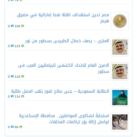
0
79
مصر تدين استهداف ناقلة نفط إماراتية في مضيق
هرمز
0
106
العنزى – يصف خصال الطريجى بسطور من نور
0
123
الامين العام للاتحاد الكشفى للبرلمانيين العرب فى
سطور
0
116
الطالبة السعودية – جنى صالح تفوز بلقب افضل طالبة
0
114
استجابةً لشكاوى المواطنين.. محافظة الإسكندرية
تواصل إزالة بؤر تراكمات المخلفات
0
69