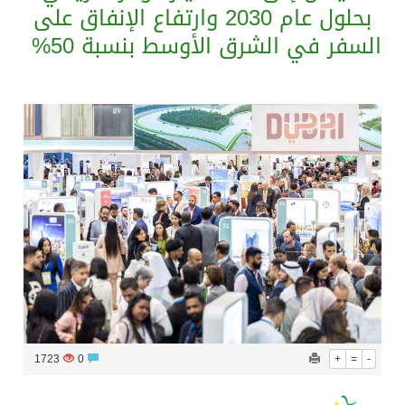
بحلول عام 2030 وارتفاع الإنفاق على
السفر في الشرق الأوسط بنسبة 50%
استجابةً لشكاوى المواطنين.. محافظة الإسكندرية تواصل إزالة بؤر تراكمات المخلفات
حي شرق يواصل حملاته لإزالة تعديات الكافيهات على الأرصفة بالسوق التجاري بسموحة
50 طفلا وطفلة من القدس يستعدون للمغادرة إلى المغرب للمشاركة في المخيم الصيفي السنوي
ارتفاع عدد الشهداء الفلسطينيين في العدوان الإسرائيلي على قطاع غزة إلى 73,386 شهيدًا
1723
0
+
=
-