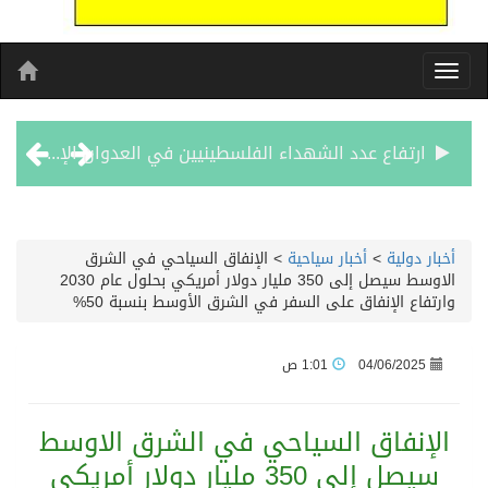
ولي عهد مملكة البحرين يستقبل سفير خادم الحرمين الشريفين
عشرات المستعمرين يقتحمون المسجد الأقصى
أخبار دولية
>
أخبار سياحية
>
الإنفاق السياحي في الشرق
الاوسط سيصل إلى 350 مليار دولار أمريكي بحلول عام 2030
مصر تدين استهداف ناقلة نفط إماراتية في مضيق هرمز
وارتفاع الإنفاق على السفر في الشرق الأوسط بنسبة 50%
العنزى – يصف خصال الطريجى بسطور من نور
04/06/2025
1:01 ص
الامين العام للاتحاد الكشفى للبرلمانيين العرب فى سطور
الإنفاق السياحي في الشرق الاوسط
سيصل إلى 350 مليار دولار أمريكي
الطالبة السعودية – جنى صالح تفوز بلقب افضل طالبة