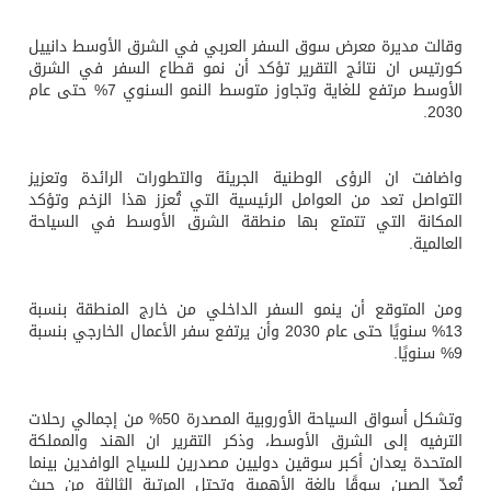
وقالت مديرة معرض سوق السفر العربي في الشرق الأوسط دانييل
كورتيس ان نتائج التقرير تؤكد أن نمو قطاع السفر في الشرق
الأوسط مرتفع للغاية وتجاوز متوسط النمو السنوي 7% حتى عام
2030.
واضافت ان الرؤى الوطنية الجريئة والتطورات الرائدة وتعزيز
التواصل تعد من العوامل الرئيسية التي تُعزز هذا الزخم وتؤكد
المكانة التي تتمتع بها منطقة الشرق الأوسط في السياحة
العالمية.
ومن المتوقع أن ينمو السفر الداخلي من خارج المنطقة بنسبة
13% سنويًا حتى عام 2030 وأن يرتفع سفر الأعمال الخارجي بنسبة
9% سنويًا.
وتشكل أسواق السياحة الأوروبية المصدرة 50% من إجمالي رحلات
الترفيه إلى الشرق الأوسط، وذكر التقرير ان الهند والمملكة
المتحدة يعدان أكبر سوقين دوليين مصدرين للسياح الوافدين بينما
تُعدّ الصين سوقًا بالغة الأهمية وتحتل المرتبة الثالثة من حيث