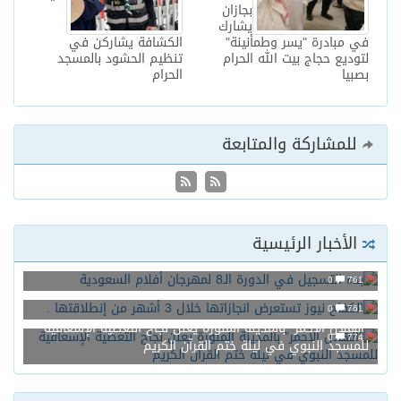
بجازان
يشارك
في مبادرة "يسر وطمأنينة"
الكشافة يشاركن في
لتوديع حجاج بيت الله الحرام
تنظيم الحشود بالمسجد
بصبيا
الحرام
للمشاركة والمتابعة
الأخبار الرئيسية
بدء التسجيل في الدورة الـ8 لمهرجان أفلام السعودية
0
761
الكفاح نيوز تستعرض انجازاتها خلال 3 أشهر من إنطلاقتها .
0
761
“الهلال الأحمر” بالمدينة المنورة يعلن نجاح التغطية الإسعافية
0
774
للمسجد النبوي في ليلة ختم القرآن الكريم