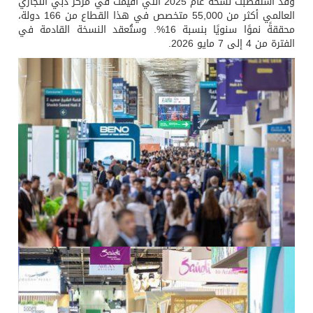
وقد استقطبت نسخة عام 2025 التي أُقيمت في مركز دبي التجاري
العالمي أكثر من 55,000 متخصص في هذا القطاع من 166 دولة،
محققةً نموًا سنويًا بنسبة 16%. وستُعقد النسخة القادمة في
الفترة من 4 إلى 7 مايو 2026.