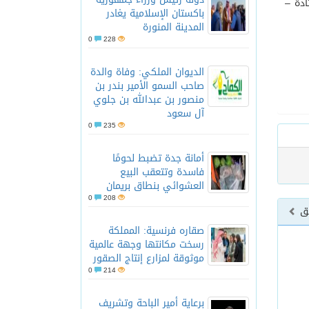
اذة –
باكستان الإسلامية يغادر
المدينة المنورة
0
228
الديوان الملكي: وفاة والدة
صاحب السمو الأمير بندر بن
منصور بن عبدالله بن جلوي
آل سعود
0
235
أمانة جدة تضبط لحومًا
فاسدة وتتعقب البيع
العشوائي بنطاق بريمان
0
208
بق
صقاره فرنسية: المملكة
رسخت مكانتها وجهة عالمية
موثوقة لمزارع إنتاج الصقور
0
214
برعاية أمير الباحة وتشريف