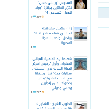
السديس “بر بني حسن”
تكرّم الفائزين بجائزة “رواد
العمل التطوعي 4”
0
216
(4 ) ملايين مشاهدة
لـ«تعالي هنا» – نادر الأتات
يواصل نجاحه باللهجة
المصرية
0
شهادة ليد الذهبية للمباني
الخضراء، وأول ترخيص لعرض
الحياة البحرية في المملكة :
مطارات جدة” تعزز ريادتها
في الاستدامة والإبتكار
بحصولها على إنجازين
وطني ودولي
0
227
الطبيب الشيخ : الشخير لا
يقتصر على السمنة فقط