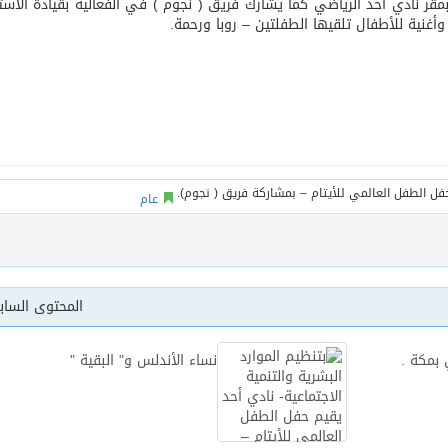
 بمقر نادي أحد الرياضي كما يشارك فريق ( نجوم ) في الفعالية بقيادة الأست
غنية للأطفال تلقيها الطفلتين – روبا ورحمة.
أساس لمشروع بناء وإعادة تأهيل 13 مدرسة في محافظتي لحج والضالع
عام
المحتوى السا
 بمكة .
نساء الأندلس و" البقية "