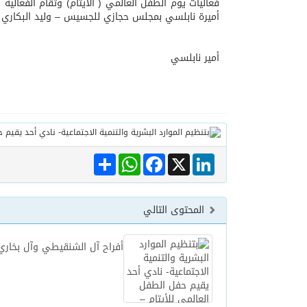
فعاليات يوم الطفل العالمي ( الأيتام) وتقام الفعالية
أميرة نابلسي بمجلس حجازي للجسيس – وليد البكاري وأ
06/08/2026
مركز الملك سلمان للإغاثة يضع حجر ال
أمير نابلسي
Share
WhatsApp
Facebook
LinkedIn
X
المحتوى التالي
أفراح آل الشنقيطي وآل بخاري